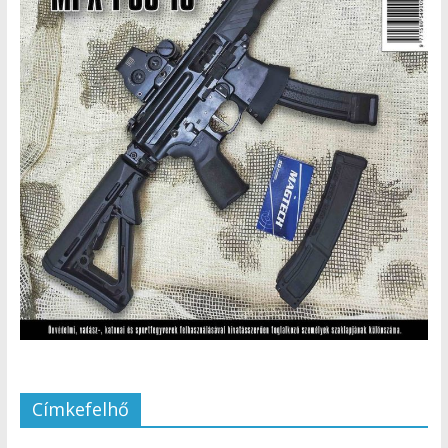
Címkefelhő