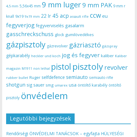
9 mm luger
9 mm PAK
5,56x45 mm
9 mm r
4,5 mm
ccw
45 acp
22 lr
eu
knall
9x19
9x19 mm
assault rifle
fegyverjog
gasalarm
fegyverviselés
gasschreckschuss
gumilövedékes
glock
gázpisztoly
gázriasztó
gázrevolver
gázspray
jog és fegyver
gépkarabély
kaliber
heckler und koch
Kaliber
pisztoly
pistol
revolver
magazin
non lethal
M1911
semiauto
selfdefence
Ruger
semiauto rifle
rubber bullet
shotgun
usa
sig sauer
smg
öntöltő karabély
öntöltő
umarex
önvédelem
pisztoly
Legutóbbi bejegyzések
Rendőrségi ÖNVÉDELMI TANÁCSOK – egyfajta HÜLYESÉGI