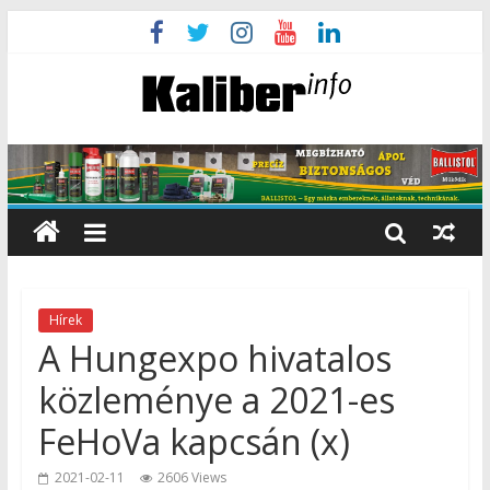
Hírek
A Hungexpo hivatalos
közleménye a 2021-es
FeHoVa kapcsán (x)
2021-02-11
2606 Views