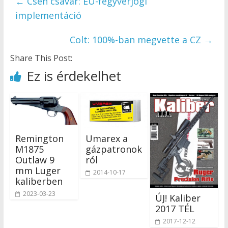
←
Cseh csavar: EU-fegyverjogi
implementáció
Colt: 100%-ban megvette a CZ
→
Share This Post:
Ez is érdekelhet
Remington
Umarex a
M1875
gázpatronok
Outlaw 9
ról
mm Luger
2014-10-17
kaliberben
2023-03-23
ÚJ! Kaliber
2017 TÉL
2017-12-12