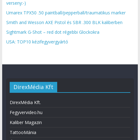
verseny:-)
Umarex TPX50 .50 paintball/pepperball/traumatikus marker
Smith and Wesson AXE Pistol és SBR .300 BLK kaliberben
Sightmark G-Shot – red dot régebbi Glockokra
USA: TOP10 kézifegyvergyártó
DirexMédia Kft
DirexMédia Kft.
Fegyvervideo.hu
Kaliber Magazin
TattooMánia