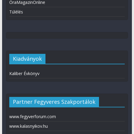
ÓraMagazinOnline
Túlélés
Kiadványok
Kaliber Évkönyv
Partner Fegyveres Szakportálok
www.fegyverforum.com
www.kalasnyikov.hu