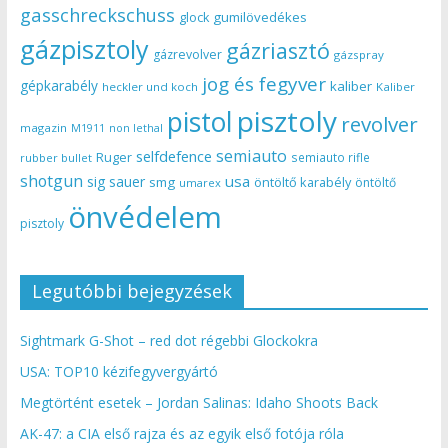
gasschreckschuss
gumilövedékes
glock
gázpisztoly
gázriasztó
gázrevolver
gázspray
jog és fegyver
gépkarabély
kaliber
heckler und koch
Kaliber
pisztoly
pistol
revolver
magazin
non lethal
M1911
semiauto
selfdefence
Ruger
semiauto rifle
rubber bullet
shotgun
usa
sig sauer
smg
öntöltő karabély
öntöltő
umarex
önvédelem
pisztoly
Legutóbbi bejegyzések
Sightmark G-Shot – red dot régebbi Glockokra
USA: TOP10 kézifegyvergyártó
Megtörtént esetek – Jordan Salinas: Idaho Shoots Back
AK-47: a CIA első rajza és az egyik első fotója róla