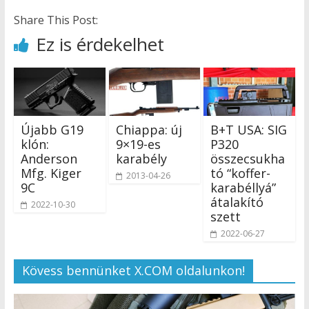
Share This Post:
Ez is érdekelhet
Újabb G19
Chiappa: új
B+T USA: SIG
klón:
9×19-es
P320
Anderson
karabély
összecsukha
Mfg. Kiger
tó “koffer-
2013-04-26
9C
karabéllyá”
átalakító
2022-10-30
szett
2022-06-27
Kövess bennünket X.COM oldalunkon!