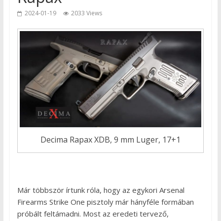
2024-01-19
2033 Views
Decima Rapax XDB, 9 mm Luger, 17+1
Már többször írtunk róla, hogy az egykori Arsenal
Firearms Strike One pisztoly már hányféle formában
próbált feltámadni. Most az eredeti tervező,