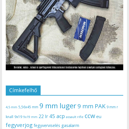
Címkefelhő
9 mm luger
9 mm PAK
5,56x45 mm
9 mm r
4,5 mm
ccw
45 acp
22 lr
eu
knall
9x19
9x19 mm
assault rifle
fegyverjog
gasalarm
fegyverviselés