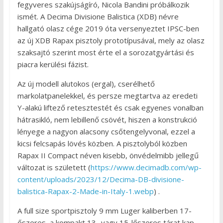
fegyveres szakújságíró, Nicola Bandini próbálkozik
ismét. A Decima Divisione Balistica (XDB) névre
hallgató olasz cége 2019 óta versenyeztet IPSC-ben
az új XDB Rapax pisztoly prototípusával, mely az olasz
szaksajtó szerint most érte el a sorozatgyártási és
piacra kerülési fázist.
Az új modell alutokos (ergal), cserélhető
markolatpanelekkel, és persze megtartva az eredeti
Y-alakú liftező retesztestét és csak egyenes vonalban
hátrasikló, nem lebillenő csövét, hiszen a konstrukció
lényege a nagyon alacsony csőtengelyvonal, ezzel a
kicsi felcsapás lövés közben. A pisztolyból közben
Rapax II Compact néven kisebb, önvédelmibb jellegű
változat is született (
https://www.decimadb.com/wp-
content/uploads/2023/12/Decima-DB-divisione-
balistica-Rapax-2-Made-in-Italy-1.webp
) .
A full size sportpisztoly 9 mm Luger kaliberben 17-
őszeres, a kompakt 13- vagy 15-lőszeres tárat kap –