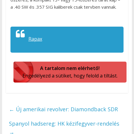
a .40 SW és .357 SIG kaliberek csak tervben vannak.
Rapax
A tartalom nem elérhető!
Engedélyezd a sütiket, hogy felold a tiltást.
←
Új amerikai revolver: Diamondback SDR
Spanyol hadsereg: HK kézifegyver-rendelés
→