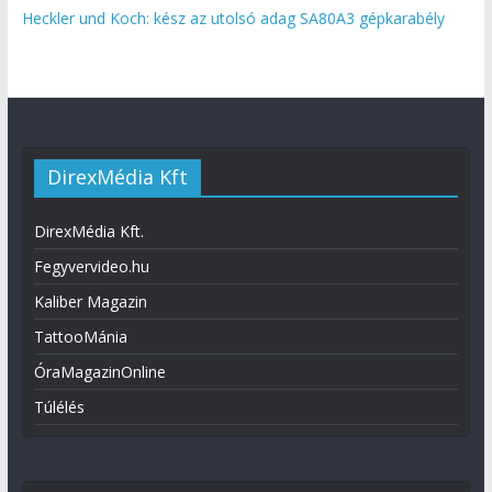
Heckler und Koch: kész az utolsó adag SA80A3 gépkarabély
DirexMédia Kft
DirexMédia Kft.
Fegyvervideo.hu
Kaliber Magazin
TattooMánia
ÓraMagazinOnline
Túlélés