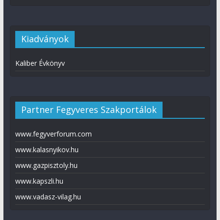
Kiadványok
Kaliber Évkönyv
Partner Fegyveres Szakportálok
www.fegyverforum.com
www.kalasnyikov.hu
www.gazpisztoly.hu
www.kapszli.hu
www.vadasz-vilag.hu