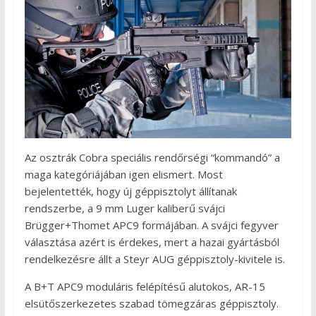
Az osztrák Cobra speciális rendőrségi “kommandó” a
maga kategóriájában igen elismert. Most
bejelentették, hogy új géppisztolyt állítanak
rendszerbe, a 9 mm Luger kaliberű svájci
Brügger+Thomet APC9 formájában. A svájci fegyver
választása azért is érdekes, mert a hazai gyártásból
rendelkezésre állt a Steyr AUG géppisztoly-kivitele is.
A B+T APC9 moduláris felépítésű alutokos, AR-15
elsütőszerkezetes szabad tömegzáras géppisztoly.