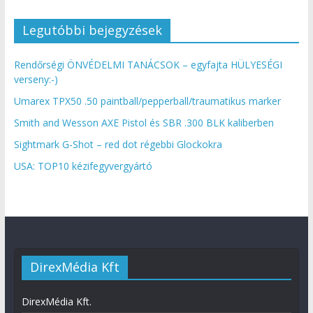
Legutóbbi bejegyzések
Rendőrségi ÖNVÉDELMI TANÁCSOK – egyfajta HÜLYESÉGI
verseny:-)
Umarex TPX50 .50 paintball/pepperball/traumatikus marker
Smith and Wesson AXE Pistol és SBR .300 BLK kaliberben
Sightmark G-Shot – red dot régebbi Glockokra
USA: TOP10 kézifegyvergyártó
DirexMédia Kft
DirexMédia Kft.