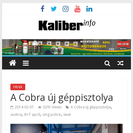
Hírek
A Cobra új géppisztolya
,
2014-02-07
3291 Views
A Cobra új géppisztolya
,
,
,
austria
B+T apc9
smg police
swat