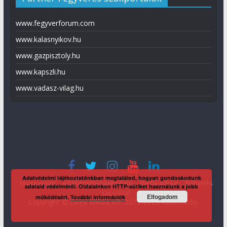
www.fegyverforum.com
www.kalasnyikov.hu
www.gazpisztoly.hu
www.kapszli.hu
www.vadasz-vilag.hu
Adatvédelmi tájékoztatónkban megtalálod, hogyan gondoskodunk
Impresszum
Adatvédelmi tájékoztató
Média ajánlat
Előfizetés
adataid védelméről. Oldalainkon HTTP-sütiket használunk a jobb
Kapcsolat
Elfogadom
működésért.
További információk
Copyright © Direx Média Kft. 2012-2026
KaliberInfo
.