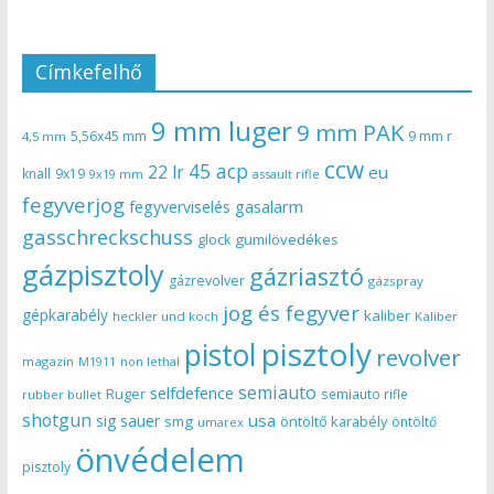
Címkefelhő
9 mm luger
9 mm PAK
5,56x45 mm
9 mm r
4,5 mm
ccw
45 acp
22 lr
eu
knall
9x19
9x19 mm
assault rifle
fegyverjog
gasalarm
fegyverviselés
gasschreckschuss
gumilövedékes
glock
gázpisztoly
gázriasztó
gázrevolver
gázspray
jog és fegyver
gépkarabély
kaliber
heckler und koch
Kaliber
pisztoly
pistol
revolver
magazin
non lethal
M1911
semiauto
selfdefence
Ruger
semiauto rifle
rubber bullet
shotgun
usa
sig sauer
smg
öntöltő karabély
öntöltő
umarex
önvédelem
pisztoly