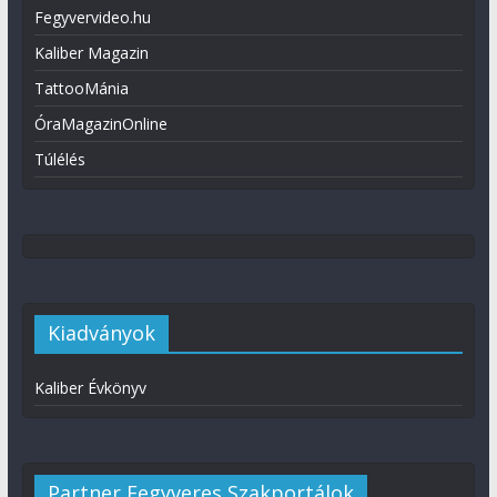
Fegyvervideo.hu
Kaliber Magazin
TattooMánia
ÓraMagazinOnline
Túlélés
Kiadványok
Kaliber Évkönyv
Partner Fegyveres Szakportálok