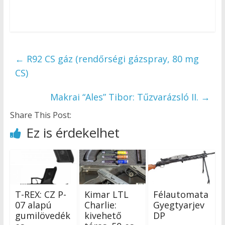
←
R92 CS gáz (rendőrségi gázspray, 80 mg
CS)
Makrai “Ales” Tibor: Tűzvarázsló II.
→
Share This Post:
Ez is érdekelhet
T-REX: CZ P-
Kimar LTL
Félautomata
07 alapú
Charlie:
Gyegtyarjev
gumilövedék
kivehető
DP