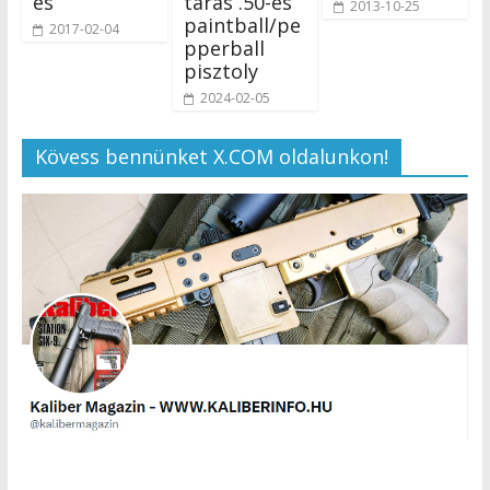
es
táras .50-es
2013-10-25
paintball/pe
2017-02-04
pperball
pisztoly
2024-02-05
Kövess bennünket X.COM oldalunkon!