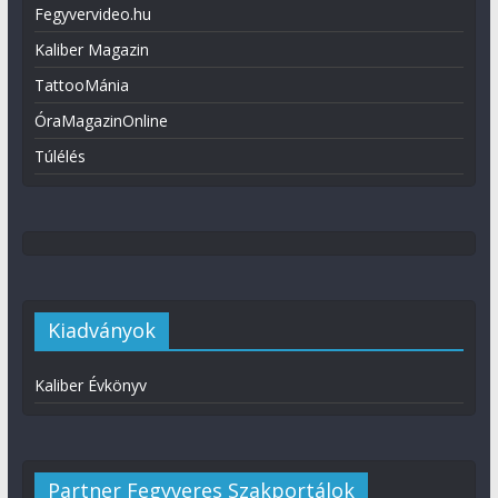
Fegyvervideo.hu
Kaliber Magazin
TattooMánia
ÓraMagazinOnline
Túlélés
Kiadványok
Kaliber Évkönyv
Partner Fegyveres Szakportálok