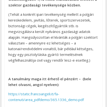
szektor gazdasági tevékenysége közben.
(Tehát a konkrét ipari tevékenység mellett a polgári
kereskedelem, javítás, lőterek, sportszervezetek,
biztonsági cégek, kiegészítőgyártók stb. is
megvizsgálásra került nyilvános gazdasági adatok
alapján. Hangsúlyozottan el kívánták a polgári szektort
választani – amennyire ez lehetséges – a
katonai/rendvédelmi vonaltól, bár például kétséges,
hogy egy pisztolytáska-gyártó termelésének
végfelhasználója civil vagy rendőr lesz-e esetleg.)
A tanulmány maga itt érhető el pénzért – (bele
lehet olvasni, angol nyelven):
https://static.francoangeli.it/fa-
contenuti/area_pdfdemo/365.1336_demo.pdf