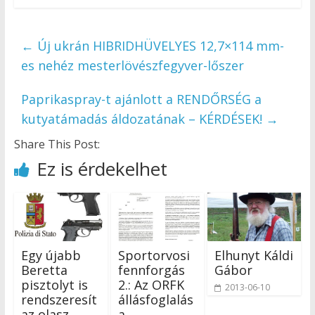
←
Új ukrán HIBRIDHÜVELYES 12,7×114 mm-
es nehéz mesterlövészfegyver-lőszer
Paprikaspray-t ajánlott a RENDŐRSÉG a
kutyatámadás áldozatának – KÉRDÉSEK!
→
Share This Post:
Ez is érdekelhet
Egy újabb
Sportorvosi
Elhunyt Káldi
Beretta
fennforgás
Gábor
pisztolyt is
2.: Az ORFK
2013-06-10
rendszeresít
állásfoglalás
az olasz
a