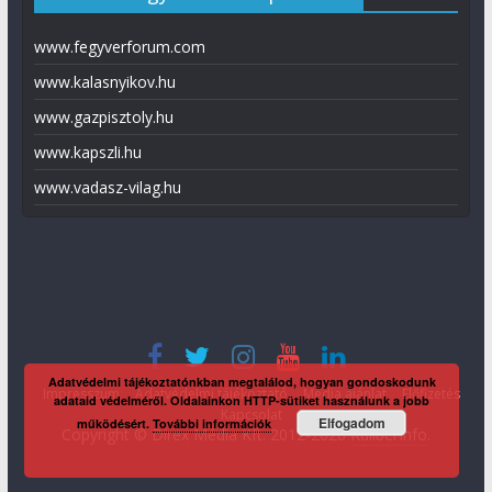
www.fegyverforum.com
www.kalasnyikov.hu
www.gazpisztoly.hu
www.kapszli.hu
www.vadasz-vilag.hu
Adatvédelmi tájékoztatónkban megtalálod, hogyan gondoskodunk
Impresszum
Adatvédelmi tájékoztató
Média ajánlat
Előfizetés
adataid védelméről. Oldalainkon HTTP-sütiket használunk a jobb
Kapcsolat
Elfogadom
működésért.
További információk
Copyright © Direx Média Kft. 2012-2026
KaliberInfo
.