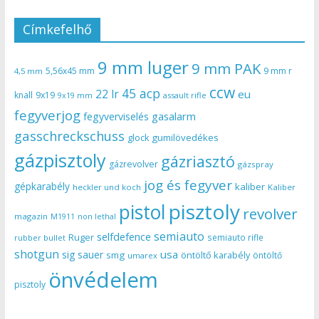
Címkefelhő
9 mm luger
9 mm PAK
5,56x45 mm
9 mm r
4,5 mm
ccw
45 acp
22 lr
eu
knall
9x19
9x19 mm
assault rifle
fegyverjog
gasalarm
fegyverviselés
gasschreckschuss
gumilövedékes
glock
gázpisztoly
gázriasztó
gázrevolver
gázspray
jog és fegyver
gépkarabély
kaliber
heckler und koch
Kaliber
pisztoly
pistol
revolver
magazin
non lethal
M1911
semiauto
selfdefence
Ruger
semiauto rifle
rubber bullet
shotgun
usa
sig sauer
smg
öntöltő karabély
öntöltő
umarex
önvédelem
pisztoly