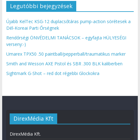
Legutóbbi bejegyzések
Újabb KelTec KSG-12 duplacsőtáras pump-action sörétesek a
Dél-Koreai Parti Őrségnek
Rendőrségi ÖNVÉDELMI TANÁCSOK – egyfajta HÜLYESÉGI
verseny:-)
Umarex TPX50 .50 paintball/pepperball/traumatikus marker
Smith and Wesson AXE Pistol és SBR .300 BLK kaliberben
Sightmark G-Shot – red dot régebbi Glockokra
DirexMédia Kft
DirexMédia Kft.