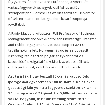
fegyver és lőszer szektor Európában, a sport- és
vadászfegyverek és egyéb civil felhasználás
szempontjából) címmel az az olaszországi University
of Urbino “Carlo Bo” közgazdász kutatócsoportja
jóvoltából.
A Fabio Musso professzor (Full Professor of Business
Management and Vice-Rector for Knowledge Transfer
and Public Engagement vezette csoport az EU
tagállamok mellett Norvégia, Svájc és az Egyesült
Királyság kifejezetten polgári fegyveriparát és
kapcsolódó szolgáltató szektort, azok beszállítóit,
üzleti partnereit, értékláncokat stb. elemezte.
Azt találták, hogy beszállítókkal és kapcsolódó
iparágakkal egyetemben 180 milliárd euró az éves
gazdasági lábnyoma a fegyveres szektornak, ami a
30 ország éves GDP-jének kb. 0,99%-át teszi ki, ami
sokkal nagyobb, mint amire eddig számítottak.
Összességében 1,12 millió munkavállaló érintett a