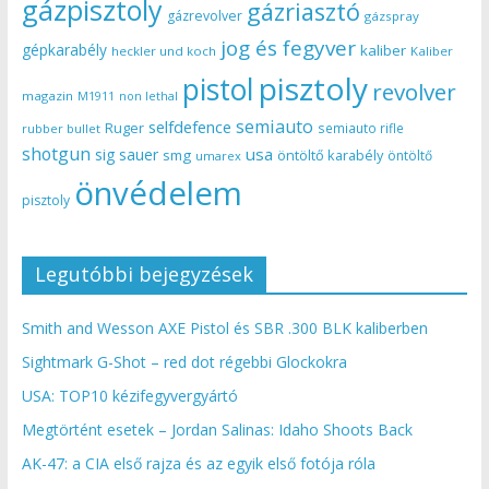
gázpisztoly
gázriasztó
gázrevolver
gázspray
jog és fegyver
gépkarabély
kaliber
heckler und koch
Kaliber
pisztoly
pistol
revolver
magazin
non lethal
M1911
semiauto
selfdefence
Ruger
semiauto rifle
rubber bullet
shotgun
usa
sig sauer
smg
öntöltő karabély
öntöltő
umarex
önvédelem
pisztoly
Legutóbbi bejegyzések
Smith and Wesson AXE Pistol és SBR .300 BLK kaliberben
Sightmark G-Shot – red dot régebbi Glockokra
USA: TOP10 kézifegyvergyártó
Megtörtént esetek – Jordan Salinas: Idaho Shoots Back
AK-47: a CIA első rajza és az egyik első fotója róla