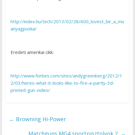
http://index.hu/tech/2013/02/28/600_lovest_bir_a_mu
anyagpuska/
Eredeti amerikai cikk:
http://www.forbes.com/sites/andygreenberg/2012/1
2/03/heres-what-it-looks-like-to-fire-a-partly-3d-
printed-gun-video/
←
Browning Hi-Power
Matchguns MG4 sportpisztolyok 2.
→