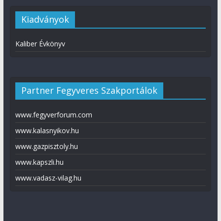
Kiadványok
Kaliber Évkönyv
Partner Fegyveres Szakportálok
www.fegyverforum.com
www.kalasnyikov.hu
www.gazpisztoly.hu
www.kapszli.hu
www.vadasz-vilag.hu