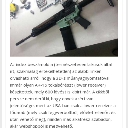
Az index beszámolója (természetesen laikusok által
írt, szakmailag értékelhetetlen) az alábbi linken
olvasható arról, hogy a 3D-s műanyagnyomtatóval
immár olyan AR-15 tokalsórészt (lower receiver)
készítettek, mely 600 lövést is kibírt már. A cikkből
persze nem derül ki, hogy ennek azért van
jelentősége, mert az USA-ban csak a lower receiver a
fődarab (mely csak fegyverboltból, előélet-ellenőrzés
után vehető meg), minden más alkatrész szabadon,
akár webshopból is megvehető.