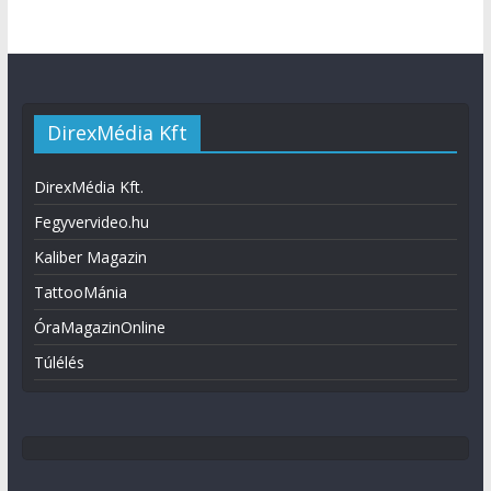
DirexMédia Kft
DirexMédia Kft.
Fegyvervideo.hu
Kaliber Magazin
TattooMánia
ÓraMagazinOnline
Túlélés