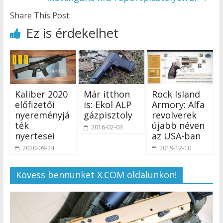
Share This Post:
Ez is érdekelhet
Kaliber 2020
Már itthon
Rock Island
előfizetői
is: Ekol ALP
Armory: Alfa
nyereményjá
gázpisztoly
revolverek
ték
újabb néven
2016-02-03
nyertesei
az USA-ban
2020-09-24
2019-12-10
Kövess bennünket X.COM oldalunkon!