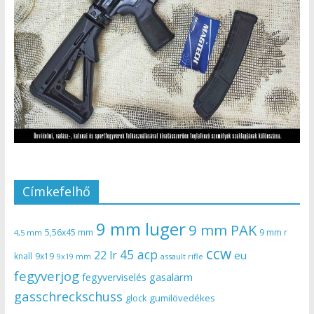
Címkefelhő
9 mm luger
9 mm PAK
5,56x45 mm
9 mm r
4,5 mm
ccw
45 acp
22 lr
eu
knall
9x19
9x19 mm
assault rifle
fegyverjog
gasalarm
fegyverviselés
gasschreckschuss
gumilövedékes
glock