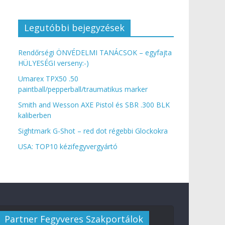
Legutóbbi bejegyzések
Rendőrségi ÖNVÉDELMI TANÁCSOK – egyfajta
HÜLYESÉGI verseny:-)
Umarex TPX50 .50
paintball/pepperball/traumatikus marker
Smith and Wesson AXE Pistol és SBR .300 BLK
kaliberben
Sightmark G-Shot – red dot régebbi Glockokra
USA: TOP10 kézifegyvergyártó
Partner Fegyveres Szakportálok