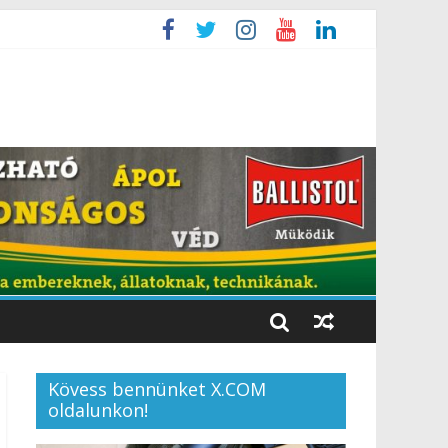
Kövess bennünket X.COM
oldalunkon!