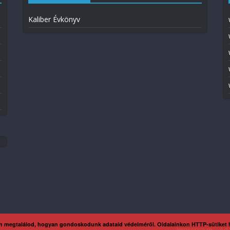
Kaliber Évkönyv
n megtalálod, hogyan gondoskodunk adataid védelméről. Oldalainkon HTTP-sütiket
Impresszum
Ada