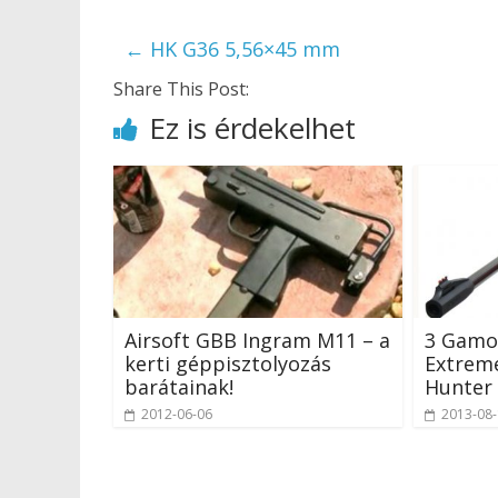
←
HK G36 5,56×45 mm
Share This Post:
Ez is érdekelhet
Airsoft GBB Ingram M11 – a
3 Gamo 
kerti géppisztolyozás
Extreme
barátainak!
Hunter
2012-06-06
2013-08