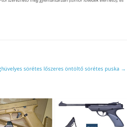
a-tól szerezhető meg gyémántárban (tömör lövedék elérhető), és
.
üvelyes sörétes lőszeres öntöltő sörétes puska
→