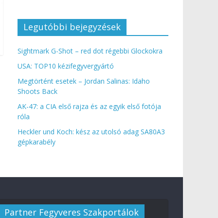
Legutóbbi bejegyzések
Sightmark G-Shot – red dot régebbi Glockokra
USA: TOP10 kézifegyvergyártó
Megtörtént esetek – Jordan Salinas: Idaho
Shoots Back
AK-47: a CIA első rajza és az egyik első fotója
róla
Heckler und Koch: kész az utolsó adag SA80A3
gépkarabély
Partner Fegyveres Szakportálok