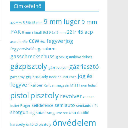
Címkefelhő
9 mm luger
9 mm
5,56x45 mm
4,5 mm
PAK
45 acp
22 lr
9 mm r knall
9x19
9x19 mm
ccw
fegyverjog
eu
assault rifle
gasalarm
fegyverviselés
gasschreckschuss
gumilövedékes
glock
gázpisztoly
gázriasztó
gázrevolver
jog és
gépkarabély
gázspray
heckler und koch
fegyver
kaliber
Kaliber magazin
non lethal
M1911
pisztoly
pistol
revolver
rubber
semiauto
selfdefence
Ruger
semiauto rifle
bullet
shotgun
usa
sig sauer
smg
öntöltő
umarex
önvédelem
karabély
öntöltő pisztoly