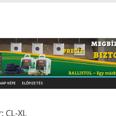
NAP KÉPE
ELŐFIZETÉS
: CL-XL