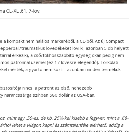
na CL-XL .61, 7-löv.
be a kompakt nem halálos markeréből, a CL-ből. Az új Compact
pepperball/traumatikus lövedékeket lövi ki, azonban 5 db helyett
tárral érkezik), a cső/tokhosszabbító egység okán pedig nem
s patronnal üzemel (ez 17 lövésre elegendő). Torkolati
kel mérték, a gyártó nem közli – azonban minden termékük
iztosítója nincs, a patront az első, nehezebb
agy narancssárga színben 580 dollár az USA-ban.
z, mint egy .50-es, de kb. 25%-kal kisebb a fegyver, mint a .68-
rhol lehet a világon kapni és számtalanféle elérhető, addig a