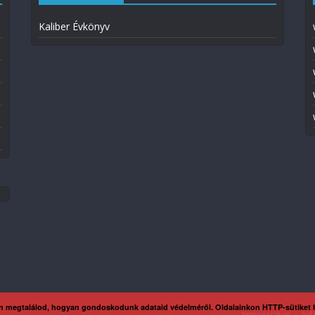
Kaliber Évkönyv
n megtalálod, hogyan gondoskodunk adataid védelméről. Oldalainkon HTTP-sütiket
Impresszum
Ada