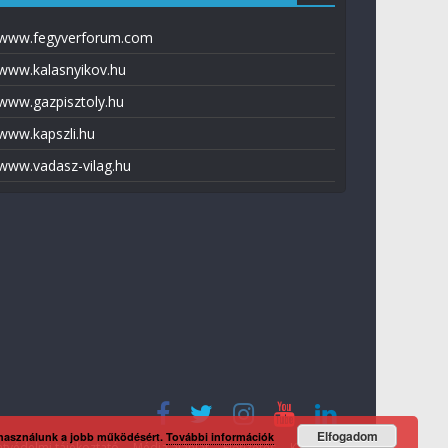
www.fegyverforum.com
www.kalasnyikov.hu
www.gazpisztoly.hu
www.kapszli.hu
www.vadasz-vilag.hu
Elfogadom
 használunk a jobb működésért.
További információk
tvédelmi tájékoztató
Média ajánlat
Előfizetés
Kapcsolat