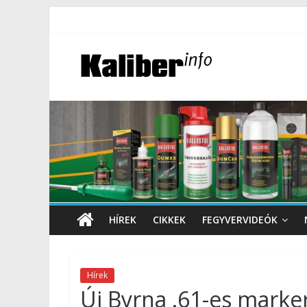
HÍREK
CIKKEK
FEGYVERVIDEÓK
Hírek
Új Byrna .61-es marker