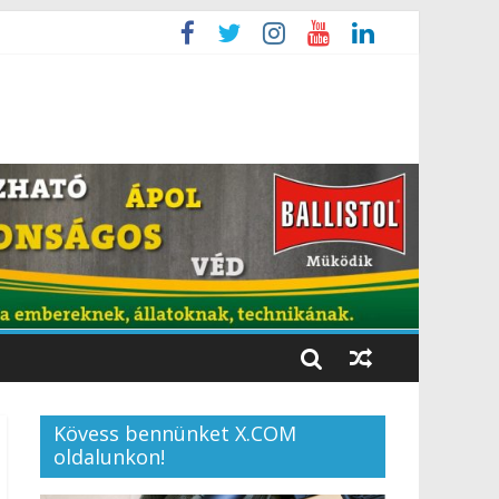
Kövess bennünket X.COM
oldalunkon!