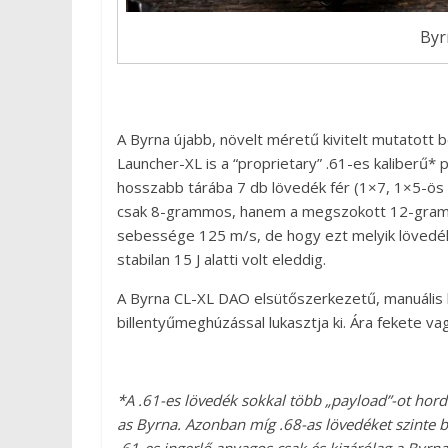
Byr
A Byrna újabb, növelt méretű kivitelt mutatott 
Launcher-XL is a “proprietary” .61-es kaliberű* 
hosszabb tárába 7 db lövedék fér (1×7, 1×5-ös 
csak 8-grammos, hanem a megszokott 12-grammo
sebessége 125 m/s, de hogy ezt melyik lövedék
stabilan 15 J alatti volt eleddig.
A Byrna CL-XL DAO elsütőszerkezetű, manuális b
billentyűmeghúzással lukasztja ki. Ára fekete v
*A .61-es lövedék sokkal több „payload”-ot hordo
as Byrna. Azonban míg .68-as lövedéket szinte bá