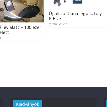
Új olcsó Diana légpisztoly:
P-Five
2021-10-11
l év alatt – 100 ezer
elett
-10
Kiadványok