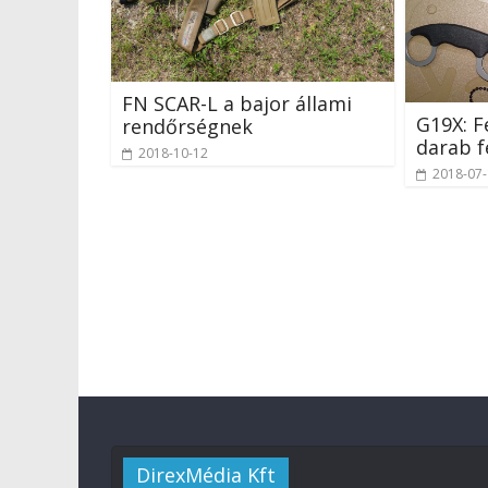
FN SCAR-L a bajor állami
G19X: Fé
rendőrségnek
darab f
2018-10-12
2018-07
DirexMédia Kft