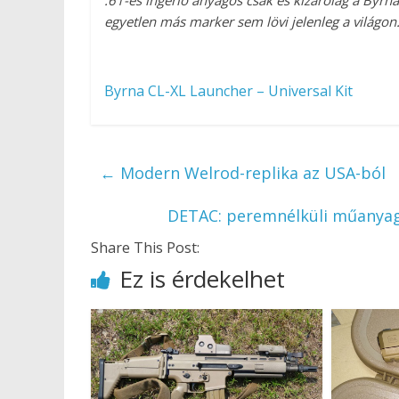
.61-es ingerlő anyagos csak és kizárólag a Byrn
egyetlen más marker sem lövi jelenleg a világon
Byrna CL-XL Launcher – Universal Kit
←
Modern Welrod-replika az USA-ból
DETAC: peremnélküli műanyagh
Share This Post:
Ez is érdekelhet