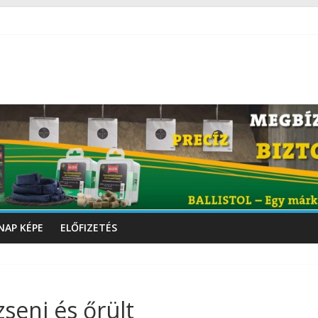
NAP KÉPE
ELŐFIZETÉS
zseni és őrült