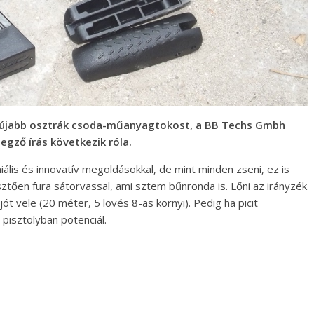
egújabb osztrák csoda-műanyagtokost, a BB Techs Gmbh
egző írás következik róla.
niális és innovatív megoldásokkal, de mint minden zseni, ez is
ztően fura sátorvassal, ami sztem bűnronda is. Lőni az irányzék
t vele (20 méter, 5 lövés 8-as környi). Pedig ha picit
isztolyban potenciál.