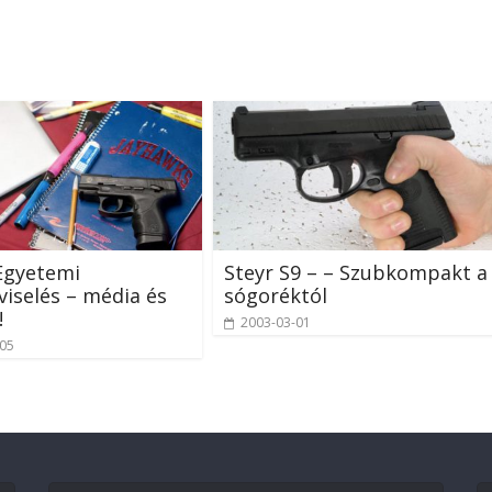
Egyetemi
Steyr S9 – – Szubkompakt a
viselés – média és
sógoréktól
!
2003-03-01
-05