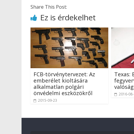
Share This Post:
Ez is érdekelhet
FCB-törvénytervezet: Az
Texas: 
emberélet kioltására
fegyver
alkalmatlan polgári
valóság
önvédelmi eszközökről
2016-08
2015-09-23