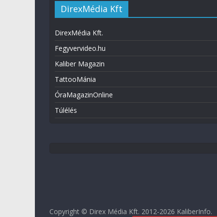
DirexMédia Kft
DirexMédia Kft.
Fegyvervideo.hu
Kaliber Magazin
TattooMánia
ÓraMagazinOnline
Túlélés
Copyright © Direx Média Kft. 2012-2026
KaliberInfo
.