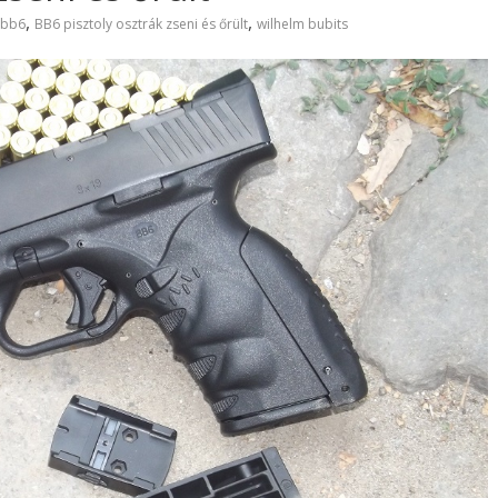
,
,
bb6
BB6 pisztoly osztrák zseni és őrült
wilhelm bubits