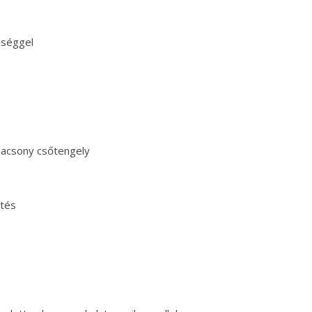
őséggel
lacsony csőtengely
ütés