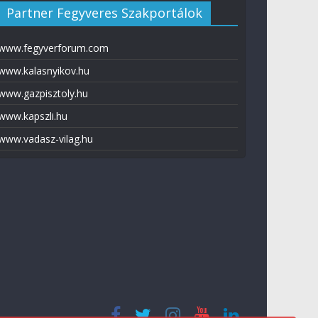
Partner Fegyveres Szakportálok
www.fegyverforum.com
www.kalasnyikov.hu
www.gazpisztoly.hu
www.kapszli.hu
www.vadasz-vilag.hu