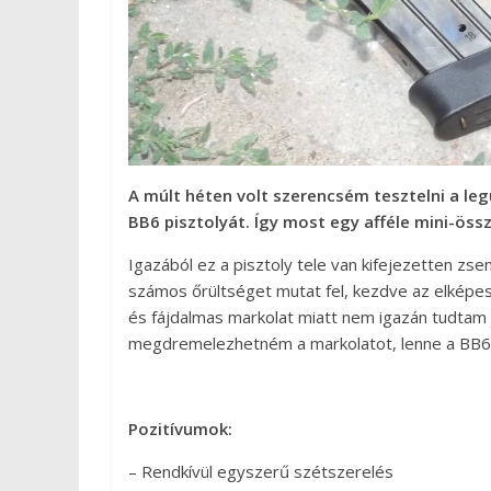
A múlt héten volt szerencsém tesztelni a l
BB6 pisztolyát. Így most egy afféle mini-össz
Igazából ez a pisztoly tele van kifejezetten zse
számos őrültséget mutat fel, kezdve az elképes
és fájdalmas markolat miatt nem igazán tudtam jó
megdremelezhetném a markolatot, lenne a BB6 p
Pozitívumok:
– Rendkívül egyszerű szétszerelés