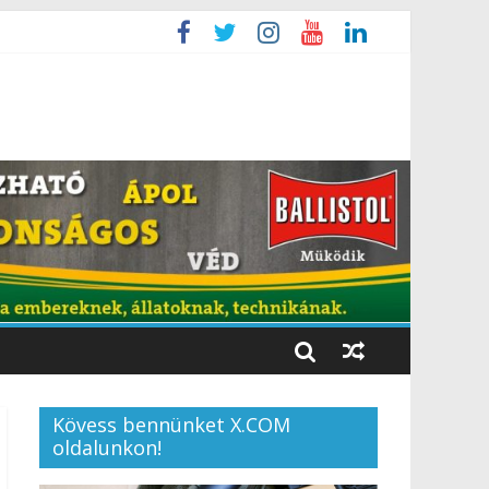
Kövess bennünket X.COM
oldalunkon!