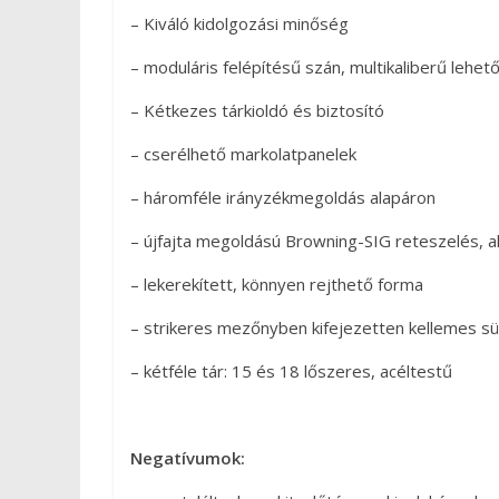
– Kiváló kidolgozási minőség
– moduláris felépítésű szán, multikaliberű lehet
– Kétkezes tárkioldó és biztosító
– cserélhető markolatpanelek
– háromféle irányzékmegoldás alapáron
– újfajta megoldású Browning-SIG reteszelés, a
– lekerekített, könnyen rejthető forma
– strikeres mezőnyben kifejezetten kellemes s
– kétféle tár: 15 és 18 lőszeres, acéltestű
Negatívumok: