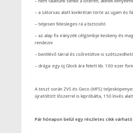
– nem találtunk senkit a lőtéren, akinek kényelme
– a sátorvas alatt konkrétan törte az ujjam és fá
– teljesen felesleges rá a biztosító
– az alap fix irányzék célgömbje keskeny és ma
rendezni
– bentlévő tárral és csőretöltve is szétszedhet
– drága: egy új Glock ára felett kb. 100 ezer forin
A teszt során ZVS és Geco (MFS) teljesköpenyes
újratöltött lőszerrel is kipróbálta, 150 lövés ala
Pár hónapon belül egy részletes cikk várható