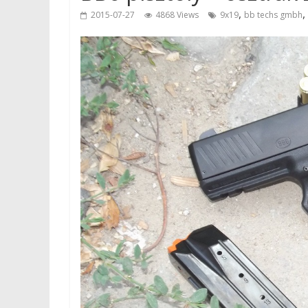
,
,
2015-07-27
4868 Views
9x19
bb techs gmbh