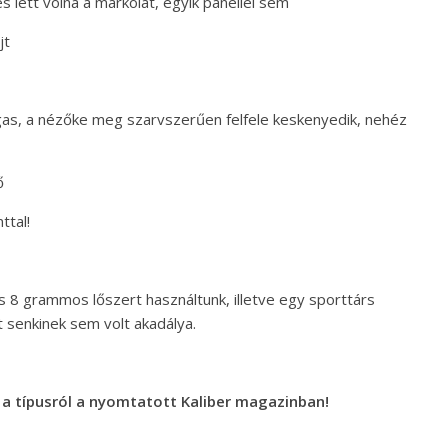
s lett volna a markolat, egyik panellel sem
jt
gas, a nézőke meg szarvszerűen felfele keskenyedik, nehéz
ő
ttal!
 8 grammos lőszert használtunk, illetve egy sporttárs
tt senkinek sem volt akadálya.
 a típusról a nyomtatott Kaliber magazinban!