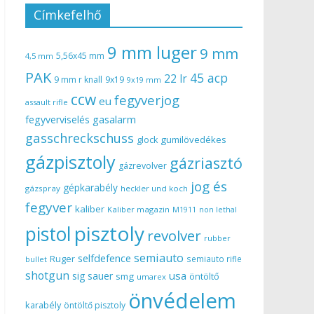
Címkefelhő
9 mm luger
9 mm
5,56x45 mm
4,5 mm
PAK
45 acp
22 lr
9 mm r knall
9x19
9x19 mm
ccw
fegyverjog
eu
assault rifle
gasalarm
fegyverviselés
gasschreckschuss
gumilövedékes
glock
gázpisztoly
gázriasztó
gázrevolver
jog és
gépkarabély
gázspray
heckler und koch
fegyver
kaliber
Kaliber magazin
non lethal
M1911
pisztoly
pistol
revolver
rubber
semiauto
selfdefence
Ruger
semiauto rifle
bullet
shotgun
usa
sig sauer
smg
öntöltő
umarex
önvédelem
karabély
öntöltő pisztoly