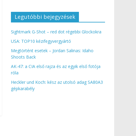
Legutóbbi bejegyzések
Sightmark G-Shot – red dot régebbi Glockokra
USA: TOP10 kézifegyvergyártó
Megtörtént esetek – Jordan Salinas: Idaho
Shoots Back
AK-47: a CIA első rajza és az egyik első fotója
róla
Heckler und Koch: kész az utolsó adag SA80A3
gépkarabély