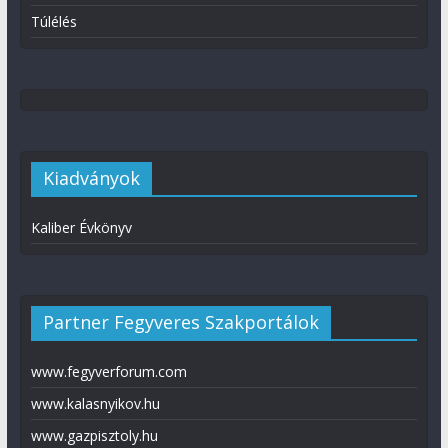
Túlélés
Kiadványok
Kaliber Évkönyv
Partner Fegyveres Szakportálok
www.fegyverforum.com
www.kalasnyikov.hu
www.gazpisztoly.hu