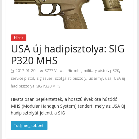
Hírek
USA új hadipisztolya: SIG
P320 MHS
,
,
,
2017-01-20
3777 Views
mhs
military pistol
p320
,
,
,
,
,
service pistol
sig sauer
szolgálati pisztoly
us army
usa
USA új
hadipisztolya: SIG P320 MHS
Hivatalosan bejelentették, a hosszú évek óta húzódó
MHS (Modular Handgun System) tendert, mely az USA új
hadipisztolyát jelenti, a SIG
Tudj meg többet!