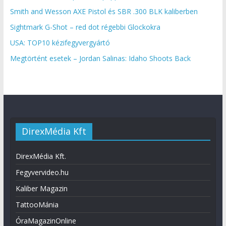
Smith and Wesson AXE Pistol és SBR .300 BLK kaliberben
Sightmark G-Shot – red dot régebbi Glockokra
USA: TOP10 kézifegyvergyártó
Megtörtént esetek – Jordan Salinas: Idaho Shoots Back
DirexMédia Kft
DirexMédia Kft.
Fegyvervideo.hu
Kaliber Magazin
TattooMánia
ÓraMagazinOnline