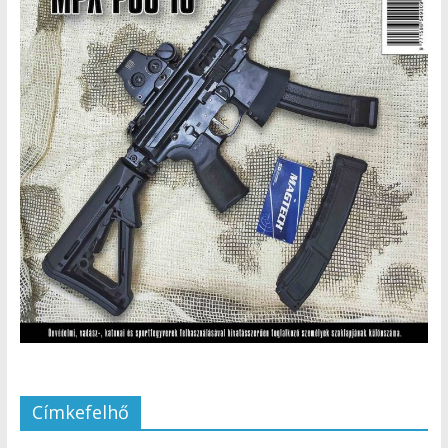
Címkefelhő