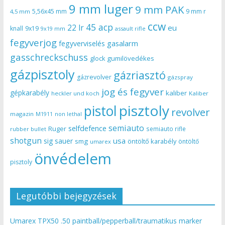
9 mm luger
9 mm PAK
5,56x45 mm
9 mm r
4,5 mm
ccw
45 acp
22 lr
eu
knall
9x19
9x19 mm
assault rifle
fegyverjog
gasalarm
fegyverviselés
gasschreckschuss
gumilövedékes
glock
gázpisztoly
gázriasztó
gázrevolver
gázspray
jog és fegyver
gépkarabély
kaliber
heckler und koch
Kaliber
pisztoly
pistol
revolver
magazin
non lethal
M1911
semiauto
selfdefence
Ruger
semiauto rifle
rubber bullet
shotgun
usa
sig sauer
smg
öntöltő karabély
öntöltő
umarex
önvédelem
pisztoly
Legutóbbi bejegyzések
Umarex TPX50 .50 paintball/pepperball/traumatikus marker