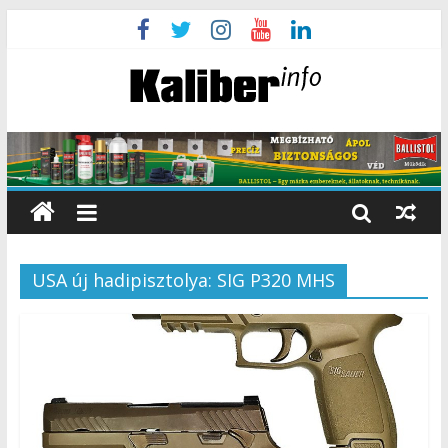
USA új hadipisztolya: SIG P320 MHS