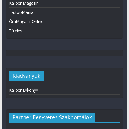
Kaliber Magazin
TattooMánia
ÓraMagazinOnline
Túlélés
Kiadványok
Kaliber Évkönyv
Partner Fegyveres Szakportálok