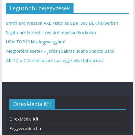
Legutóbbi bejegyzések
Smith and Wesson AXE Pistol és SBR .300 BLK kaliberben
Sightmark G-Shot – red dot régebbi Glockokra
USA: TOP10 kézifegyvergyártó
Megtörtént esetek – Jordan Salinas: Idaho Shoots Back
AK-47: a CIA első rajza és az egyik első fotója róla
DirexMédia Kft
DirexMédia Kft.
Fegyvervideo.hu