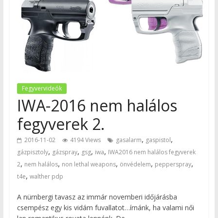
Fegyvervideók
IWA-2016 nem halálos
fegyverek 2.
,
,
2016-11-02
4194 Views
gasalarm
gaspistol
,
,
,
,
gázpisztoly
gázspray
gsg
iwa
IWA2016 nem halálos fegyverek
,
,
,
,
,
2
nem halálos
non lethal weapons
önvédelem
pepperspray
,
t4e
walther pdp
A nürnbergi tavasz az immár novemberi időjárásba
csempész egy kis vidám fuvallatot…írnánk, ha valami női