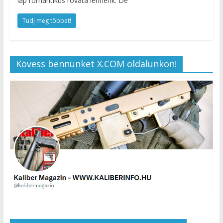
lap romantikus rovata lennénk. De
Tudj meg többet!
Kövess bennünket X.COM oldalunkon!