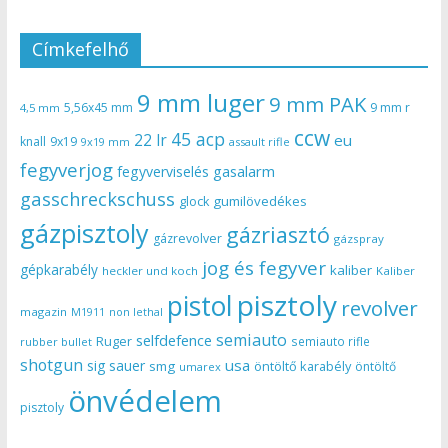
Címkefelhő
9 mm luger
9 mm PAK
5,56x45 mm
9 mm r
4,5 mm
ccw
45 acp
22 lr
eu
knall
9x19
9x19 mm
assault rifle
fegyverjog
gasalarm
fegyverviselés
gasschreckschuss
gumilövedékes
glock
gázpisztoly
gázriasztó
gázrevolver
gázspray
jog és fegyver
gépkarabély
kaliber
heckler und koch
Kaliber
pisztoly
pistol
revolver
magazin
non lethal
M1911
semiauto
selfdefence
Ruger
semiauto rifle
rubber bullet
shotgun
usa
sig sauer
smg
öntöltő karabély
öntöltő
umarex
önvédelem
pisztoly