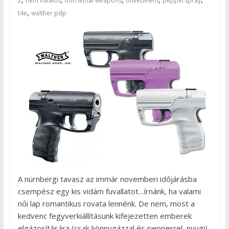
2
nem halálos
non lethal weapons
önvédelem
pepperspray
,
t4e
walther pdp
A nürnbergi tavasz az immár novemberi időjárásba
csempész egy kis vidám fuvallatot…írnánk, ha valami
női lap romantikus rovata lennénk. De nem, most a
kedvenc fegyverkiállításunk kifejezetten emberek
elgázosítására (csak könnygázzal és pepperrel, nyugi)