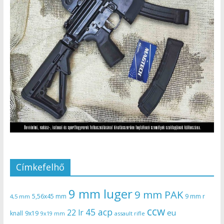
Címkefelhő
9 mm luger
9 mm PAK
5,56x45 mm
9 mm r
4,5 mm
ccw
45 acp
22 lr
eu
knall
9x19
9x19 mm
assault rifle