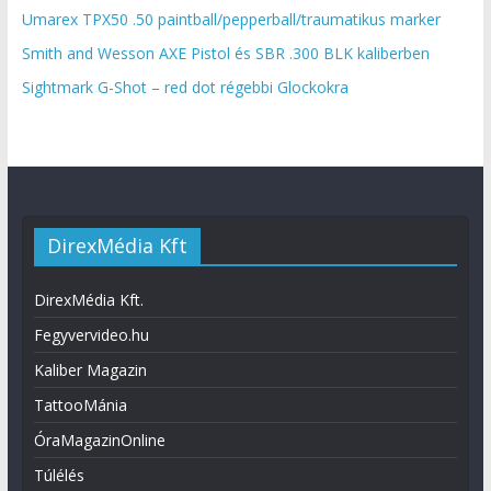
Umarex TPX50 .50 paintball/pepperball/traumatikus marker
Smith and Wesson AXE Pistol és SBR .300 BLK kaliberben
Sightmark G-Shot – red dot régebbi Glockokra
DirexMédia Kft
DirexMédia Kft.
Fegyvervideo.hu
Kaliber Magazin
TattooMánia
ÓraMagazinOnline
Túlélés