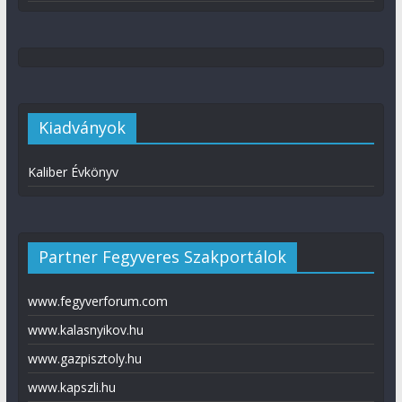
Kiadványok
Kaliber Évkönyv
Partner Fegyveres Szakportálok
www.fegyverforum.com
www.kalasnyikov.hu
www.gazpisztoly.hu
www.kapszli.hu