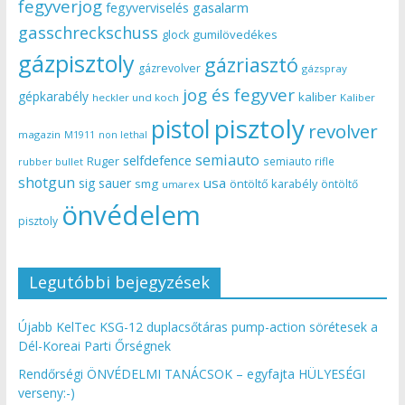
fegyverjog
gasalarm
fegyverviselés
gasschreckschuss
gumilövedékes
glock
gázpisztoly
gázriasztó
gázrevolver
gázspray
jog és fegyver
gépkarabély
kaliber
heckler und koch
Kaliber
pisztoly
pistol
revolver
magazin
non lethal
M1911
semiauto
selfdefence
Ruger
semiauto rifle
rubber bullet
shotgun
usa
sig sauer
smg
öntöltő karabély
öntöltő
umarex
önvédelem
pisztoly
Legutóbbi bejegyzések
Újabb KelTec KSG-12 duplacsőtáras pump-action sörétesek a
Dél-Koreai Parti Őrségnek
Rendőrségi ÖNVÉDELMI TANÁCSOK – egyfajta HÜLYESÉGI
verseny:-)