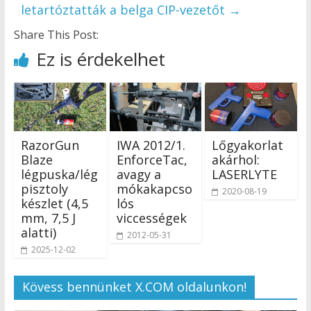
letartóztatták a belga CIP-vezetőt
→
Share This Post:
Ez is érdekelhet
RazorGun
IWA 2012/1.
Lőgyakorlat
Blaze
EnforceTac,
akárhol:
légpuska/lég
avagy a
LASERLYTE
pisztoly
mókakapcso
2020-08-19
készlet (4,5
lós
mm, 7,5 J
viccességek
alatti)
2012-05-31
2025-12-02
Kövess bennünket X.COM oldalunkon!