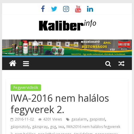
Fegyvervideók
IWA-2016 nem halálos
fegyverek 2.
,
,
2016-11-02
4201 Views
gasalarm
gaspistol
,
,
,
,
gázpisztoly
gázspray
gsg
iwa
IWA2016 nem halálos fegyverek
,
,
,
,
,