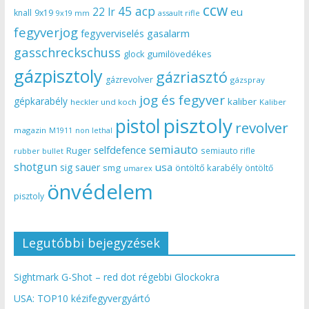
ccw
45 acp
22 lr
eu
knall
9x19
9x19 mm
assault rifle
fegyverjog
gasalarm
fegyverviselés
gasschreckschuss
gumilövedékes
glock
gázpisztoly
gázriasztó
gázrevolver
gázspray
jog és fegyver
gépkarabély
kaliber
heckler und koch
Kaliber
pisztoly
pistol
revolver
magazin
non lethal
M1911
semiauto
selfdefence
Ruger
semiauto rifle
rubber bullet
shotgun
usa
sig sauer
smg
öntöltő karabély
öntöltő
umarex
önvédelem
pisztoly
Legutóbbi bejegyzések
Sightmark G-Shot – red dot régebbi Glockokra
USA: TOP10 kézifegyvergyártó