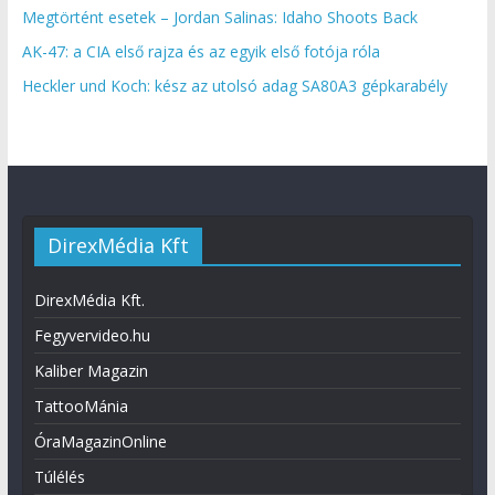
Megtörtént esetek – Jordan Salinas: Idaho Shoots Back
AK-47: a CIA első rajza és az egyik első fotója róla
Heckler und Koch: kész az utolsó adag SA80A3 gépkarabély
DirexMédia Kft
DirexMédia Kft.
Fegyvervideo.hu
Kaliber Magazin
TattooMánia
ÓraMagazinOnline
Túlélés