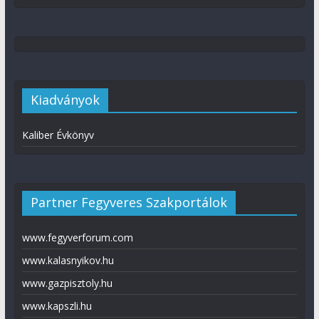
Kiadványok
Kaliber Évkönyv
Partner Fegyveres Szakportálok
www.fegyverforum.com
www.kalasnyikov.hu
www.gazpisztoly.hu
www.kapszli.hu