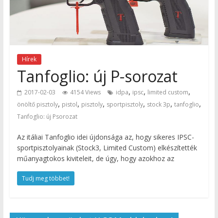
Hírek
Tanfoglio: új P-sorozat
,
,
,
2017-02-03
4154 Views
idpa
ipsc
limited custom
,
,
,
,
,
,
önöltő pisztoly
pistol
pisztoly
sportpisztoly
stock 3p
tanfoglio
Tanfoglio: új Psorozat
Az itáliai Tanfoglio idei újdonsága az, hogy sikeres IPSC-
sportpisztolyainak (Stock3, Limited Custom) elkészítették
műanyagtokos kiviteleit, de úgy, hogy azokhoz az
Tudj meg többet!