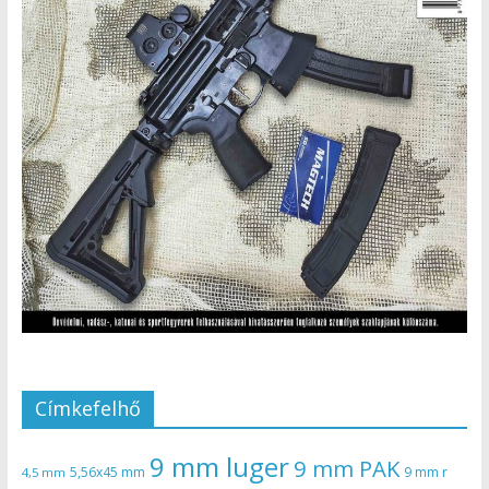
Címkefelhő
9 mm luger
9 mm PAK
5,56x45 mm
9 mm r
4,5 mm