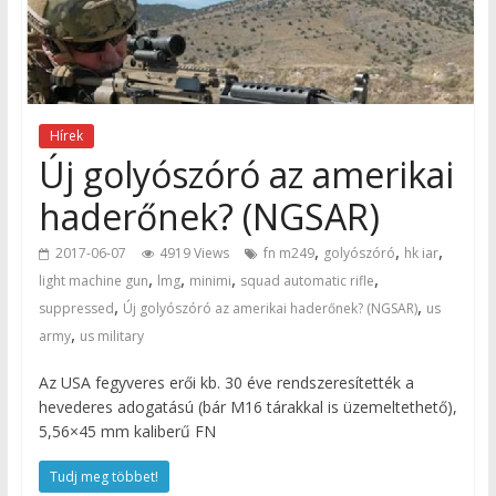
Hírek
Új golyószóró az amerikai
haderőnek? (NGSAR)
,
,
,
2017-06-07
4919 Views
fn m249
golyószóró
hk iar
,
,
,
,
light machine gun
lmg
minimi
squad automatic rifle
,
,
suppressed
Új golyószóró az amerikai haderőnek? (NGSAR)
us
,
army
us military
Az USA fegyveres erői kb. 30 éve rendszeresítették a
hevederes adogatású (bár M16 tárakkal is üzemeltethető),
5,56×45 mm kaliberű FN
Tudj meg többet!