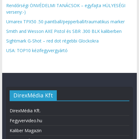
Rendőrségi ÖNVÉDELMI TANÁCSOK – egyfajta HÜLYESÉGI
verseny:-)
Umarex TPX50 .50 paintball/pepperball/traumatikus marker
Smith and Wesson AXE Pistol és SBR .300 BLK kaliberben
Sightmark G-Shot – red dot régebbi Glockokra
USA: TOP10 kézifegyvergyártó
DirexMédia Kft
DirexMédia Kft.
Fegyvervideo.hu
Kaliber Magazin