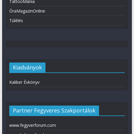
TattooMánia
ÓraMagazinOnline
Túlélés
Kiadványok
Kaliber Évkönyv
Partner Fegyveres Szakportálok
www.fegyverforum.com