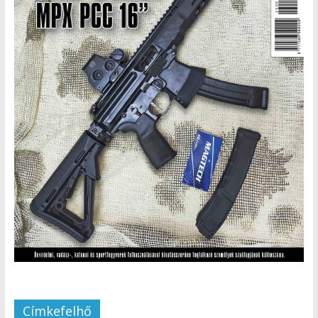
Címkefelhő