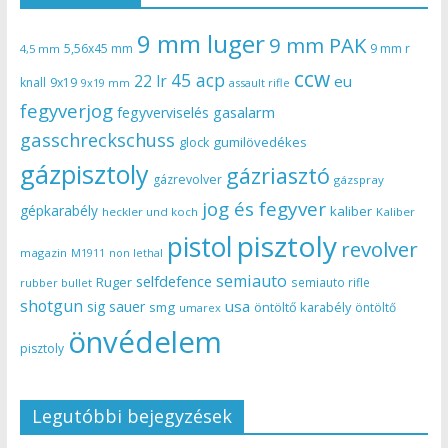
9 mm luger
9 mm PAK
5,56x45 mm
9 mm r
4,5 mm
ccw
45 acp
22 lr
eu
knall
9x19
9x19 mm
assault rifle
fegyverjog
gasalarm
fegyverviselés
gasschreckschuss
gumilövedékes
glock
gázpisztoly
gázriasztó
gázrevolver
gázspray
jog és fegyver
gépkarabély
kaliber
heckler und koch
Kaliber
pisztoly
pistol
revolver
magazin
non lethal
M1911
semiauto
selfdefence
Ruger
semiauto rifle
rubber bullet
shotgun
usa
sig sauer
smg
öntöltő karabély
öntöltő
umarex
önvédelem
pisztoly
Legutóbbi bejegyzések