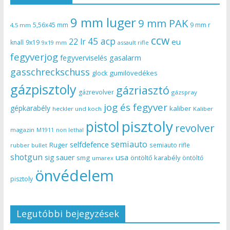
9 mm luger
9 mm PAK
5,56x45 mm
9 mm r
4,5 mm
ccw
45 acp
22 lr
eu
knall
9x19
9x19 mm
assault rifle
fegyverjog
gasalarm
fegyverviselés
gasschreckschuss
gumilövedékes
glock
gázpisztoly
gázriasztó
gázrevolver
gázspray
jog és fegyver
gépkarabély
kaliber
heckler und koch
Kaliber
pisztoly
pistol
revolver
magazin
non lethal
M1911
semiauto
selfdefence
Ruger
semiauto rifle
rubber bullet
shotgun
usa
sig sauer
smg
öntöltő karabély
öntöltő
umarex
önvédelem
pisztoly
Legutóbbi bejegyzések