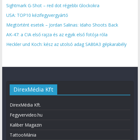
Sightmark G-Shot – red dot régebbi Glockokra
USA: TOP10 kézifegyvergyártó
Megtörtént esetek – Jordan Salinas: Idaho Shoots Back
AK-47: a CIA első rajza és az egyik első fotója róla
Heckler und Koch: kész az utolsó adag SA80A3 gépkarabély
DirexMédia Kft
DirexMédia Kft.
Fegyvervideo.hu
Kaliber Magazin
TattooMánia