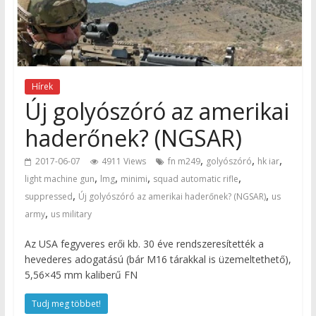
Hírek
Új golyószóró az amerikai
haderőnek? (NGSAR)
,
,
,
2017-06-07
4911 Views
fn m249
golyószóró
hk iar
,
,
,
,
light machine gun
lmg
minimi
squad automatic rifle
,
,
suppressed
Új golyószóró az amerikai haderőnek? (NGSAR)
us
,
army
us military
Az USA fegyveres erői kb. 30 éve rendszeresítették a
hevederes adogatású (bár M16 tárakkal is üzemeltethető),
5,56×45 mm kaliberű FN
Tudj meg többet!