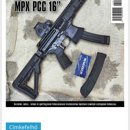
Címkefelhő