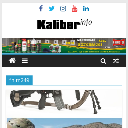
fn m249