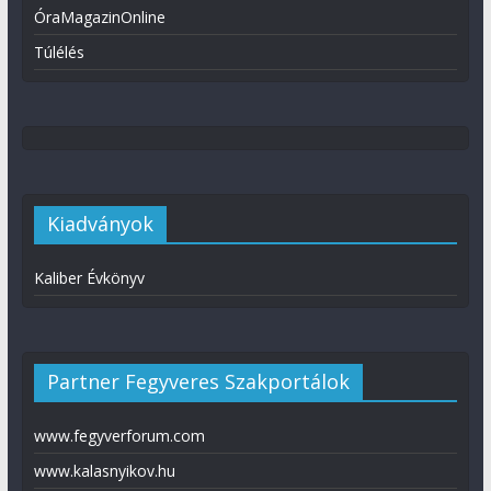
ÓraMagazinOnline
Túlélés
Kiadványok
Kaliber Évkönyv
Partner Fegyveres Szakportálok
www.fegyverforum.com
www.kalasnyikov.hu