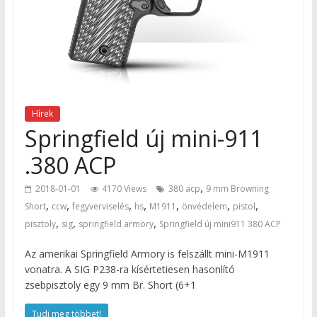
Hírek
Springfield új mini-911
.380 ACP
,
2018-01-01
4170 Views
380 acp
9 mm Browning
,
,
,
,
,
,
,
Short
ccw
fegyverviselés
hs
M1911
önvédelem
pistol
,
,
,
pisztoly
sig
springfield armory
Springfield új mini911 380 ACP
Az amerikai Springfield Armory is felszállt mini-M1911
vonatra. A SIG P238-ra kísértetiesen hasonlító
zsebpisztoly egy 9 mm Br. Short (6+1
Tudj meg többet!