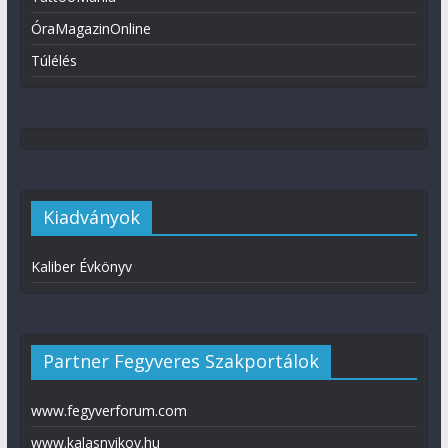
ÓraMagazinOnline
Túlélés
Kiadványok
Kaliber Évkönyv
Partner Fegyveres Szakportálok
www.fegyverforum.com
www.kalasnyikov.hu