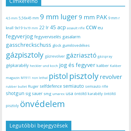
Címkefelhő
9 mm luger
9 mm PAK
5,56x45 mm
9 mm r
4,5 mm
ccw
45 acp
22 lr
eu
knall
9x19
9x19 mm
assault rifle
fegyverjog
gasalarm
fegyverviselés
gasschreckschuss
gumilövedékes
glock
gázpisztoly
gázriasztó
gázrevolver
gázspray
jog és fegyver
gépkarabély
kaliber
heckler und koch
Kaliber
pisztoly
pistol
revolver
magazin
non lethal
M1911
semiauto
selfdefence
Ruger
semiauto rifle
rubber bullet
shotgun
usa
sig sauer
smg
öntöltő karabély
öntöltő
umarex
önvédelem
pisztoly
Legutóbbi bejegyzések