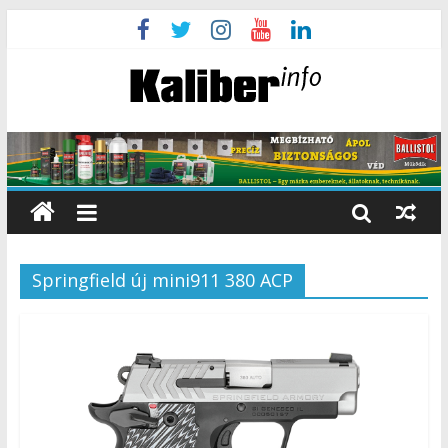
Springfield új mini911 380 ACP