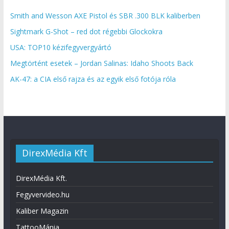
Smith and Wesson AXE Pistol és SBR .300 BLK kaliberben
Sightmark G-Shot – red dot régebbi Glockokra
USA: TOP10 kézifegyvergyártó
Megtörtént esetek – Jordan Salinas: Idaho Shoots Back
AK-47: a CIA első rajza és az egyik első fotója róla
DirexMédia Kft
DirexMédia Kft.
Fegyvervideo.hu
Kaliber Magazin
TattooMánia