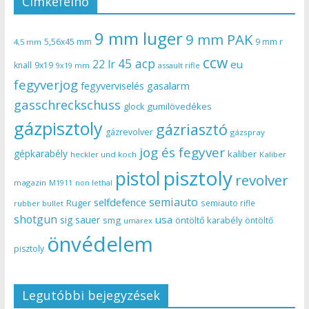
Címkefelhő
9 mm luger
9 mm PAK
5,56x45 mm
9 mm r
4,5 mm
ccw
45 acp
22 lr
eu
knall
9x19
9x19 mm
assault rifle
fegyverjog
gasalarm
fegyverviselés
gasschreckschuss
gumilövedékes
glock
gázpisztoly
gázriasztó
gázrevolver
gázspray
jog és fegyver
gépkarabély
kaliber
heckler und koch
Kaliber
pisztoly
pistol
revolver
magazin
non lethal
M1911
semiauto
selfdefence
Ruger
semiauto rifle
rubber bullet
shotgun
usa
sig sauer
smg
öntöltő karabély
öntöltő
umarex
önvédelem
pisztoly
Legutóbbi bejegyzések