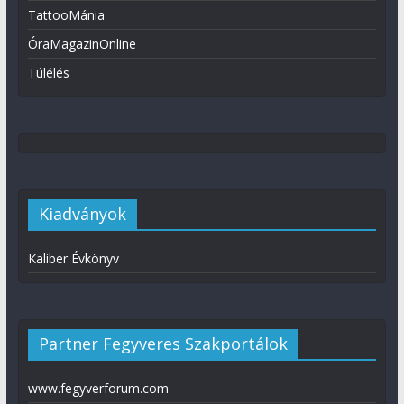
TattooMánia
ÓraMagazinOnline
Túlélés
Kiadványok
Kaliber Évkönyv
Partner Fegyveres Szakportálok
www.fegyverforum.com