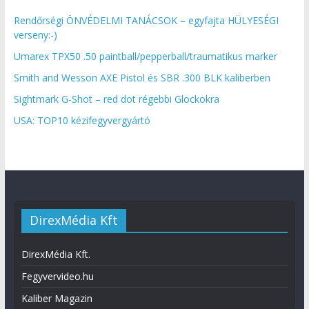
Rendőrségi ÖNVÉDELMI TANÁCSOK – egyfajta HÜLYESÉGI
verseny:-)
Umarex TPX50 .50 paintball/pepperball/traumatikus marker
Smith and Wesson AXE Pistol és SBR .300 BLK kaliberben
Sightmark G-Shot – red dot régebbi Glockokra
USA: TOP10 kézifegyvergyártó
DirexMédia Kft
DirexMédia Kft.
Fegyvervideo.hu
Kaliber Magazin