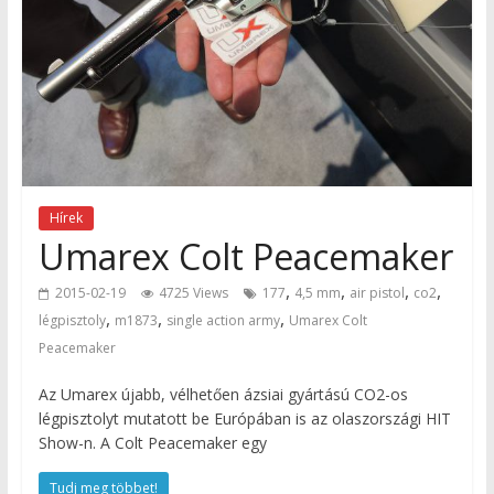
Hírek
Umarex Colt Peacemaker
,
,
,
,
2015-02-19
4725 Views
177
4,5 mm
air pistol
co2
,
,
,
légpisztoly
m1873
single action army
Umarex Colt
Peacemaker
Az Umarex újabb, vélhetően ázsiai gyártású CO2-os
légpisztolyt mutatott be Európában is az olaszországi HIT
Show-n. A Colt Peacemaker egy
Tudj meg többet!