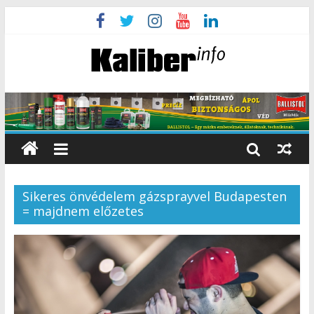
Sikeres önvédelem gázsprayvel Budapesten
= majdnem előzetes