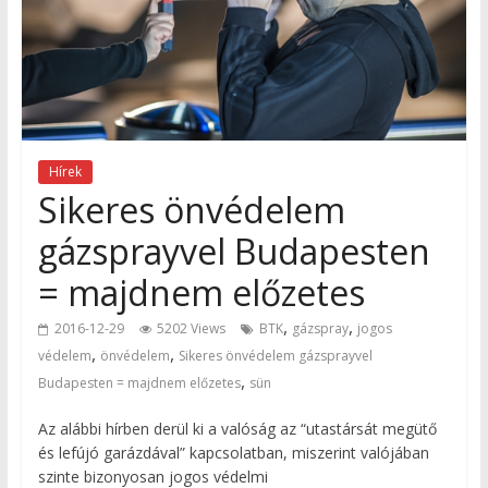
Hírek
Sikeres önvédelem
gázsprayvel Budapesten
= majdnem előzetes
,
,
2016-12-29
5202 Views
BTK
gázspray
jogos
,
,
védelem
önvédelem
Sikeres önvédelem gázsprayvel
,
Budapesten = majdnem előzetes
sün
Az alábbi hírben derül ki a valóság az “utastársát megütő
és lefújó garázdával” kapcsolatban, miszerint valójában
szinte bizonyosan jogos védelmi