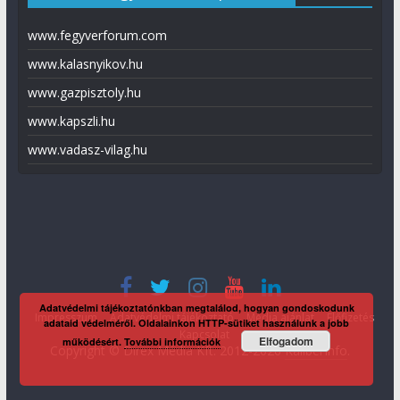
www.fegyverforum.com
www.kalasnyikov.hu
www.gazpisztoly.hu
www.kapszli.hu
www.vadasz-vilag.hu
Adatvédelmi tájékoztatónkban megtalálod, hogyan gondoskodunk
Impresszum
Adatvédelmi tájékoztató
Média ajánlat
Előfizetés
adataid védelméről. Oldalainkon HTTP-sütiket használunk a jobb
Kapcsolat
Elfogadom
működésért.
További információk
Copyright © Direx Média Kft. 2012-2026
KaliberInfo
.