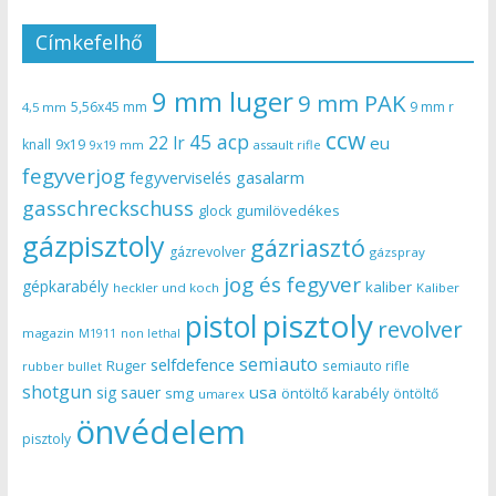
Címkefelhő
9 mm luger
9 mm PAK
5,56x45 mm
9 mm r
4,5 mm
ccw
45 acp
22 lr
eu
knall
9x19
9x19 mm
assault rifle
fegyverjog
gasalarm
fegyverviselés
gasschreckschuss
gumilövedékes
glock
gázpisztoly
gázriasztó
gázrevolver
gázspray
jog és fegyver
gépkarabély
kaliber
heckler und koch
Kaliber
pisztoly
pistol
revolver
magazin
non lethal
M1911
semiauto
selfdefence
Ruger
semiauto rifle
rubber bullet
shotgun
usa
sig sauer
smg
öntöltő karabély
öntöltő
umarex
önvédelem
pisztoly