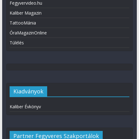
Fegyvervideo.hu
Kaliber Magazin
TattooMánia
ÓraMagazinOnline
Túlélés
Kiadványok
Kaliber Évkönyv
Partner Fegyveres Szakportálok