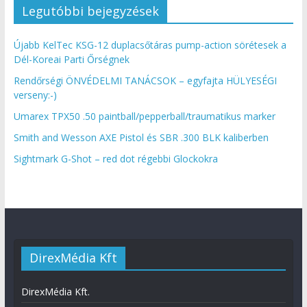
Legutóbbi bejegyzések
Újabb KelTec KSG-12 duplacsőtáras pump-action sörétesek a
Dél-Koreai Parti Őrségnek
Rendőrségi ÖNVÉDELMI TANÁCSOK – egyfajta HÜLYESÉGI
verseny:-)
Umarex TPX50 .50 paintball/pepperball/traumatikus marker
Smith and Wesson AXE Pistol és SBR .300 BLK kaliberben
Sightmark G-Shot – red dot régebbi Glockokra
DirexMédia Kft
DirexMédia Kft.