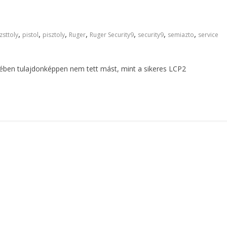
,
,
,
,
,
,
,
zsttoly
pistol
pisztoly
Ruger
Ruger Security9
security9
semiazto
service
etében tulajdonképpen nem tett mást, mint a sikeres LCP2