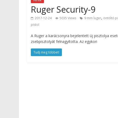
Hírek
Ruger Security-9
,
2017-12-24
5035 Views
9 mm luger
öntöltő pi
pistol
A Ruger a karácsonyra bejelentett új pisztolya es
zsebpisztolyát felnagyította. Az egykori
Tudj meg többet!