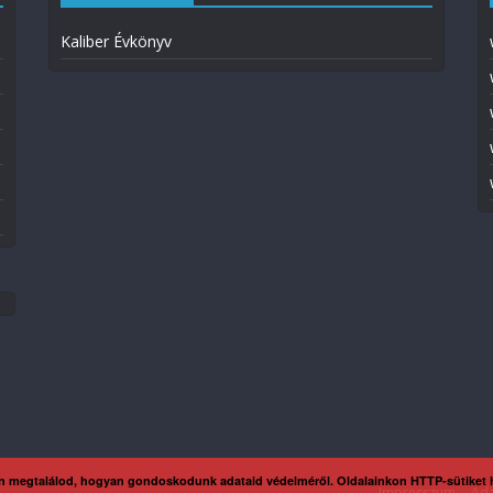
Kaliber Évkönyv
n megtalálod, hogyan gondoskodunk adataid védelméről. Oldalainkon HTTP-sütiket
Impresszum
Ada