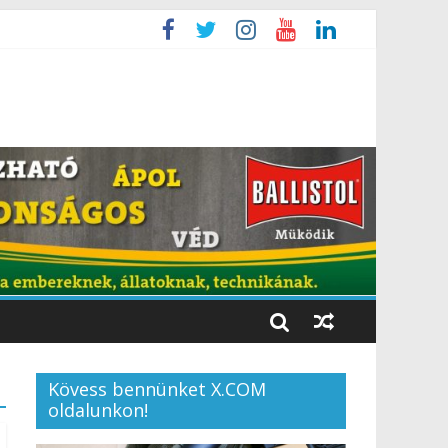
Kövess bennünket X.COM
oldalunkon!