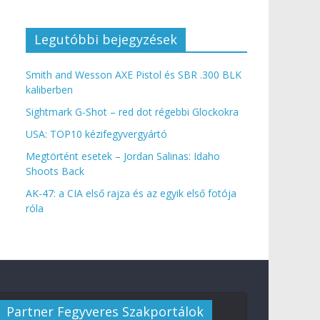
Legutóbbi bejegyzések
Smith and Wesson AXE Pistol és SBR .300 BLK
kaliberben
Sightmark G-Shot – red dot régebbi Glockokra
USA: TOP10 kézifegyvergyártó
Megtörtént esetek – Jordan Salinas: Idaho
Shoots Back
AK-47: a CIA első rajza és az egyik első fotója
róla
Partner Fegyveres Szakportálok