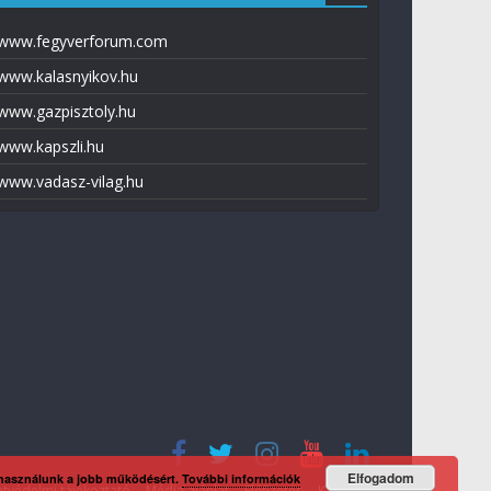
www.fegyverforum.com
www.kalasnyikov.hu
www.gazpisztoly.hu
www.kapszli.hu
www.vadasz-vilag.hu
Elfogadom
 használunk a jobb működésért.
További információk
tvédelmi tájékoztató
Média ajánlat
Előfizetés
Kapcsolat