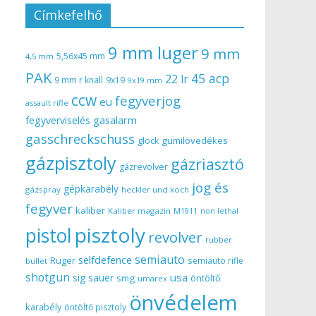
Címkefelhő
9 mm luger
9 mm
5,56x45 mm
4,5 mm
PAK
45 acp
22 lr
9 mm r knall
9x19
9x19 mm
ccw
fegyverjog
eu
assault rifle
gasalarm
fegyverviselés
gasschreckschuss
gumilövedékes
glock
gázpisztoly
gázriasztó
gázrevolver
jog és
gépkarabély
gázspray
heckler und koch
fegyver
kaliber
Kaliber magazin
non lethal
M1911
pisztoly
pistol
revolver
rubber
semiauto
selfdefence
Ruger
semiauto rifle
bullet
shotgun
usa
sig sauer
smg
öntöltő
umarex
önvédelem
karabély
öntöltő pisztoly