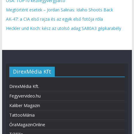
USA: TOP10 kézifegyvergyártó
Megtörtént esetek – Jordan Salinas: Idaho Shoots Back
AK-47: a CIA első rajza és az egyik első fotója róla
Heckler und Koch: kész az utolsó adag SA80A3 gépkarabély
DirexMédia Kft
DirexMédia Kft.
Fegyvervideo.hu
Kaliber Magazin
TattooMánia
ÓraMagazinOnline