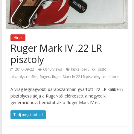
Hírek
Ruger Mark IV .22 LR
pisztoly
,
,
,
2016-09-22
6840 Views
kiskaliberű
kk
pistol
,
,
,
,
pisztoly
rimfire
Ruger
Ruger Mark IV 22 LR pisztoly
smallbore
A világ legnagyobb darabszámban gyártott .22 LR kaliberű
pisztolycsaládja a Ruger-től elérkezett a negyedik
generációhoz, bemutatták a Ruger Mark IV-et.
Tudj meg többet!