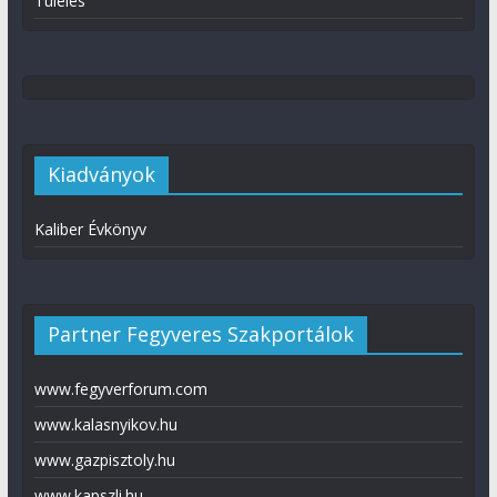
Túlélés
Kiadványok
Kaliber Évkönyv
Partner Fegyveres Szakportálok
www.fegyverforum.com
www.kalasnyikov.hu
www.gazpisztoly.hu
www.kapszli.hu