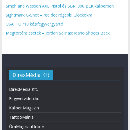
Smith and Wesson AXE Pistol és SBR .300 BLK kaliberben
Sightmark G-Shot – red dot régebbi Glockokra
USA: TOP10 kézifegyvergyártó
Megtörtént esetek – Jordan Salinas: Idaho Shoots Back
DirexMédia Kft
DirexMédia Kft.
Fegyvervideo.hu
Kaliber Magazin
TattooMánia
ÓraMagazinOnline