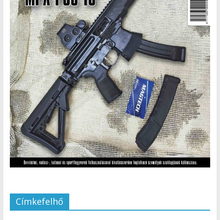
Címkefelhő