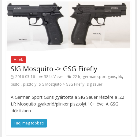
Hírek
SIG Mosquito -> GSG Firefly
,
,
,
2016-03-16
3844 Views
22 lr
german sport guns
kk
,
,
,
pistol
pisztoly
SIG Mosquito > GSG Firefly
sig sauer
A German Sport Guns gyártotta a SIG Sauer részére a .22
LR Mosquito gyakorló/plinker pisztolyt 10+ éve. A GSG
időközben
Tudj meg többet!