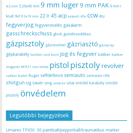
9 mm luger
9 mm PAK
5,56x45 mm
9 mm r
4,5 mm
ccw
45 acp
22 lr
eu
knall
9x19
9x19 mm
assault rifle
fegyverjog
gasalarm
fegyverviselés
gasschreckschuss
gumilövedékes
glock
gázpisztoly
gázriasztó
gázrevolver
gázspray
jog és fegyver
gépkarabély
kaliber
heckler und koch
Kaliber
pisztoly
pistol
revolver
magazin
non lethal
M1911
semiauto
selfdefence
Ruger
semiauto rifle
rubber bullet
shotgun
usa
sig sauer
smg
öntöltő karabély
öntöltő
umarex
önvédelem
pisztoly
Legutóbbi bejegyzések
Umarex TPX50 .50 paintball/pepperball/traumatikus marker