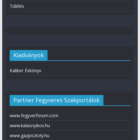
Túlélés
Kiadványok
Kaliber Évkönyv
Partner Fegyveres Szakportálok
www.fegyverforum.com
www.kalasnyikov.hu
www.gazpisztoly.hu