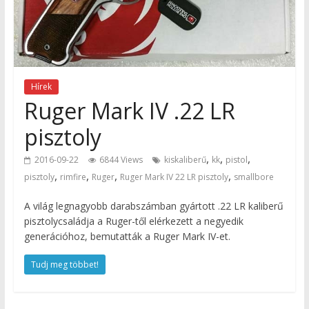
Hírek
Ruger Mark IV .22 LR
pisztoly
,
,
,
2016-09-22
6844 Views
kiskaliberű
kk
pistol
,
,
,
,
pisztoly
rimfire
Ruger
Ruger Mark IV 22 LR pisztoly
smallbore
A világ legnagyobb darabszámban gyártott .22 LR kaliberű
pisztolycsaládja a Ruger-től elérkezett a negyedik
generációhoz, bemutatták a Ruger Mark IV-et.
Tudj meg többet!