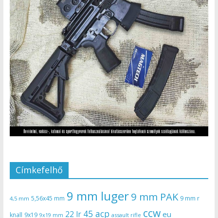
Címkefelhő
9 mm luger
9 mm PAK
5,56x45 mm
9 mm r
4,5 mm
ccw
45 acp
22 lr
eu
knall
9x19
9x19 mm
assault rifle