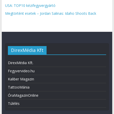
USA: TOP10 kézifegyvergyártó
Megtörtént esetek – Jordan Salinas: Idaho Shoots Back
DirexMédia Kft
DirexMédia Kft.
Fegyvervideo.hu
Kaliber Magazin
TattooMánia
ÓraMagazinOnline
Túlélés