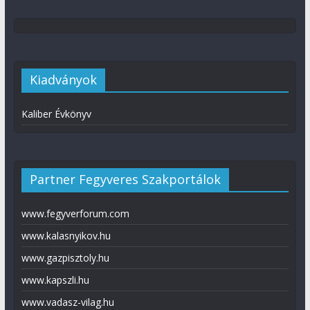
Kiadványok
Kaliber Évkönyv
Partner Fegyveres Szakportálok
www.fegyverforum.com
www.kalasnyikov.hu
www.gazpisztoly.hu
www.kapszli.hu
www.vadasz-vilag.hu