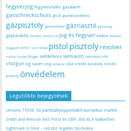
fegyverjog
gasalarm
fegyverviselés
gasschreckschuss
gumilövedékes
glock
gázpisztoly
gázriasztó
gázrevolver
gázspray
jog és fegyver
gépkarabély
kaliber
heckler und koch
Kaliber
pisztoly
pistol
revolver
magazin
non lethal
M1911
semiauto
selfdefence
Ruger
semiauto rifle
rubber bullet
shotgun
usa
sig sauer
smg
öntöltő karabély
öntöltő
umarex
önvédelem
pisztoly
Legutóbbi bejegyzések
Umarex TPX50 .50 paintball/pepperball/traumatikus marker
Smith and Wesson AXE Pistol és SBR .300 BLK kaliberben
Sightmark G-Shot – red dot régebbi Glockokra