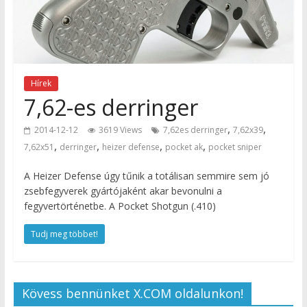
Hírek
7,62-es derringer
,
,
2014-12-12
3619 Views
7,62es derringer
7,62x39
,
,
,
,
7,62x51
derringer
heizer defense
pocket ak
pocket sniper
A Heizer Defense úgy tűnik a totálisan semmire sem jó
zsebfegyverek gyártójaként akar bevonulni a
fegyvertörténetbe. A Pocket Shotgun (.410)
Tudj meg többet!
Kövess bennünket X.COM oldalunkon!