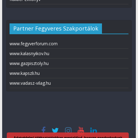
Partner Fegyveres Szakportálok
www.fegyverforum.com
www.kalasnyikov.hu
www.gazpisztoly.hu
www.kapszli.hu
www.vadasz-vilag.hu
Adatvédelmi tájékoztatónkban megtalálod, hogyan gondoskodunk