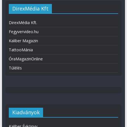
DirexMédia Kft
DirexMédia Kft.
Fegyvervideo.hu
Kaliber Magazin
TattooMánia
ÓraMagazinOnline
Túlélés
Kiadványok
Kaliber Évkönyv