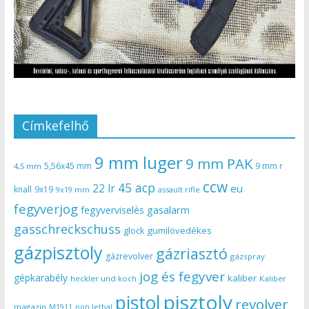
Címkefelhő
9 mm luger
9 mm PAK
5,56x45 mm
9 mm r
4,5 mm
ccw
45 acp
22 lr
eu
knall
9x19
9x19 mm
assault rifle
fegyverjog
gasalarm
fegyverviselés
gasschreckschuss
gumilövedékes
glock
gázpisztoly
gázriasztó
gázrevolver
gázspray
jog és fegyver
gépkarabély
kaliber
heckler und koch
Kaliber
pisztoly
pistol
revolver
magazin
non lethal
M1911