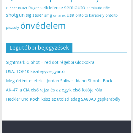
semiauto
selfdefence
Ruger
semiauto rifle
rubber bullet
shotgun
usa
sig sauer
smg
öntöltő karabély
öntöltő
umarex
önvédelem
pisztoly
Legutóbbi bejegyzések
Sightmark G-Shot – red dot régebbi Glockokra
USA: TOP10 kézifegyvergyártó
Megtörtént esetek – Jordan Salinas: Idaho Shoots Back
AK-47: a CIA első rajza és az egyik első fotója róla
Heckler und Koch: kész az utolsó adag SA80A3 gépkarabély