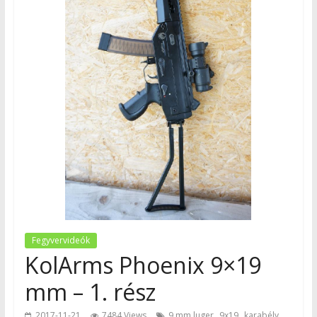
Fegyvervideók
KolArms Phoenix 9×19
mm – 1. rész
,
,
,
2017-11-21
7484 Views
9 mm luger
9x19
karabély