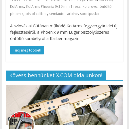
,
,
,
,
KolArms
KolArms Phoenix 9x19 mm 1 rész
kolarovo
öntöltő
,
,
,
phoenix
pistol caliber
semiauto carbine
sportpuska
A szlovákiai Gútában működő KolArms fegyvergyár idei új
fejlesztéséről, a Phoenix 9 mm Luger pisztolyőszeres
öntöltő karabélyról a Kaliber magazin
Tudj meg többet!
Kövess bennünket X.COM oldalunkon!