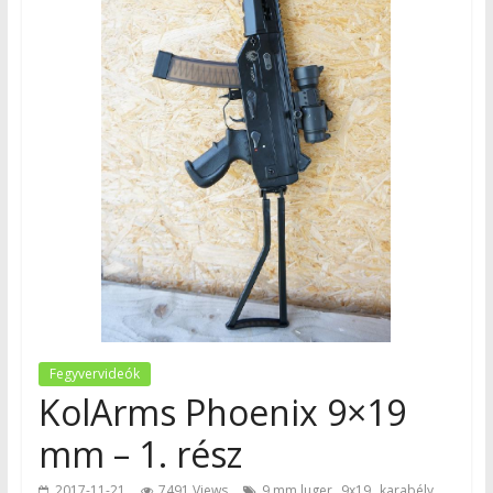
Fegyvervideók
KolArms Phoenix 9×19
mm – 1. rész
,
,
,
2017-11-21
7491 Views
9 mm luger
9x19
karabély