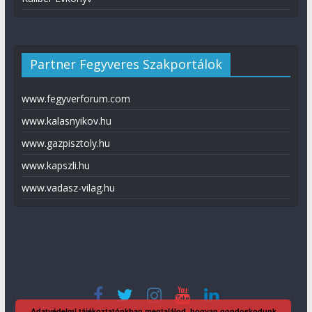
Partner Fegyveres Szakportálok
www.fegyverforum.com
www.kalasnyikov.hu
www.gazpisztoly.hu
www.kapszli.hu
www.vadasz-vilag.hu
Adatvédelmi tájékoztatónkban megtalálod, hogyan gondoskodunk