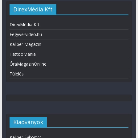
DirexMédia Kft
DirexMédia Kft.
Fegyvervideo.hu
Kaliber Magazin
TattooMánia
ÓraMagazinOnline
Túlélés
Kiadványok
Kaliber Évkönyv