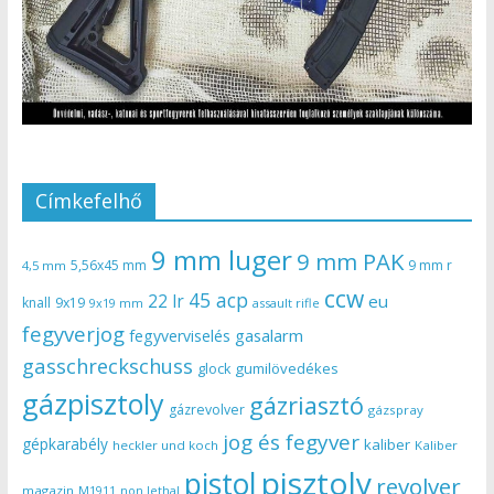
Címkefelhő
9 mm luger
9 mm PAK
5,56x45 mm
9 mm r
4,5 mm
ccw
45 acp
22 lr
eu
knall
9x19
9x19 mm
assault rifle
fegyverjog
gasalarm
fegyverviselés
gasschreckschuss
gumilövedékes
glock
gázpisztoly
gázriasztó
gázrevolver
gázspray
jog és fegyver
gépkarabély
kaliber
heckler und koch
Kaliber
pisztoly
pistol
revolver
magazin
non lethal
M1911