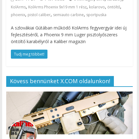
,
,
,
,
KolArms
KolArms Phoenix 9x19 mm 1 rész
kolarovo
öntöltő
,
,
,
phoenix
pistol caliber
semiauto carbine
sportpuska
A szlovákiai Gútában működő KolArms fegyvergyár idei új
fejlesztéséről, a Phoenix 9 mm Luger pisztolyőszeres
öntöltő karabélyról a Kaliber magazin
Tudj meg többet!
Kövess bennünket X.COM oldalunkon!