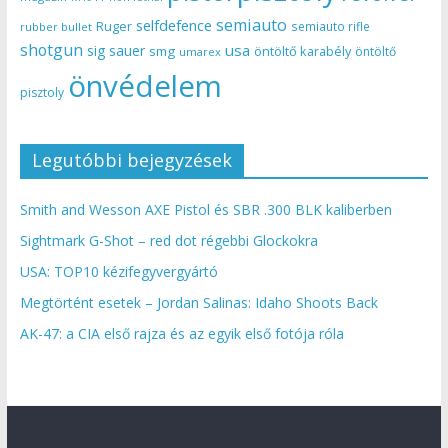
semiauto
selfdefence
Ruger
semiauto rifle
rubber bullet
shotgun
usa
sig sauer
smg
öntöltő karabély
öntöltő
umarex
önvédelem
pisztoly
Legutóbbi bejegyzések
Smith and Wesson AXE Pistol és SBR .300 BLK kaliberben
Sightmark G-Shot – red dot régebbi Glockokra
USA: TOP10 kézifegyvergyártó
Megtörtént esetek – Jordan Salinas: Idaho Shoots Back
AK-47: a CIA első rajza és az egyik első fotója róla