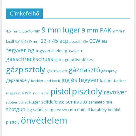
Címkefelhő
9 mm luger
9 mm PAK
5,56x45 mm
9 mm r
4,5 mm
ccw
45 acp
22 lr
eu
knall
9x19
9x19 mm
assault rifle
fegyverjog
gasalarm
fegyverviselés
gasschreckschuss
gumilövedékes
glock
gázpisztoly
gázriasztó
gázrevolver
gázspray
jog és fegyver
gépkarabély
kaliber
heckler und koch
Kaliber
pisztoly
pistol
revolver
magazin
non lethal
M1911
semiauto
selfdefence
Ruger
semiauto rifle
rubber bullet
shotgun
usa
sig sauer
smg
öntöltő karabély
öntöltő
umarex
önvédelem
pisztoly