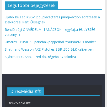
Legutóbbi bejegyzések
Újabb KelTec KSG-12 duplacsőtáras pump-action sörétesek a
Dél-Koreai Parti Őrségnek
Rendőrségi ÖNVÉDELMI TANÁCSOK – egyfajta HÜLYESÉGI
verseny:-)
Umarex TPX50 .50 paintball/pepperball/traumatikus marker
Smith and Wesson AXE Pistol és SBR .300 BLK kaliberben
Sightmark G-Shot – red dot régebbi Glockokra
DirexMédia Kft
DirexMédia Kft.