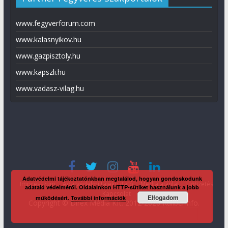
www.fegyverforum.com
www.kalasnyikov.hu
www.gazpisztoly.hu
www.kapszli.hu
www.vadasz-vilag.hu
Adatvédelmi tájékoztatónkban megtalálod, hogyan gondoskodunk
Impresszum
Adatvédelmi tájékoztató
Média ajánlat
Előfizetés
adataid védelméről. Oldalainkon HTTP-sütiket használunk a jobb
Kapcsolat
Elfogadom
működésért.
További információk
Copyright © Direx Média Kft. 2012-2026
KaliberInfo
.