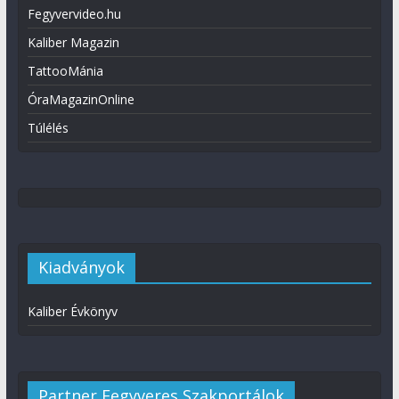
Fegyvervideo.hu
Kaliber Magazin
TattooMánia
ÓraMagazinOnline
Túlélés
Kiadványok
Kaliber Évkönyv
Partner Fegyveres Szakportálok