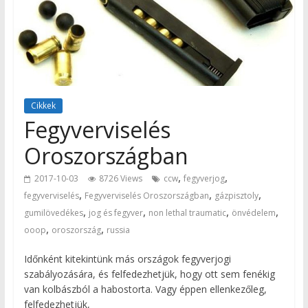
Cikkek
Fegyverviselés
Oroszországban
,
,
2017-10-03
8726 Views
ccw
fegyverjog
,
,
,
fegyverviselés
Fegyverviselés Oroszországban
gázpisztoly
,
,
,
,
gumilövedékes
jog és fegyver
non lethal traumatic
önvédelem
,
,
ooop
oroszország
russia
Időnként kitekintünk más országok fegyverjogi
szabályozására, és felfedezhetjük, hogy ott sem fenékig
van kolbászból a habostorta. Vagy éppen ellenkezőleg,
felfedezhetjük,