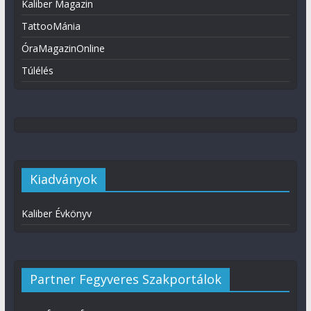
Kaliber Magazin
TattooMánia
ÓraMagazinOnline
Túlélés
Kiadványok
Kaliber Évkönyv
Partner Fegyveres Szakportálok