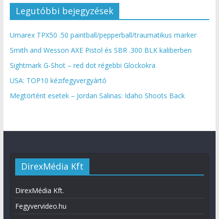
Legutóbbi bejegyzések
Umarex TPX50 .50 paintball/pepperball/traumatikus marker
Smith and Wesson AXE Pistol és SBR .300 BLK kaliberben
Sightmark G-Shot – red dot régebbi Glockokra
USA: TOP10 kézifegyvergyártó
Megtörtént esetek – Jordan Salinas: Idaho Shoots Back
DirexMédia Kft
DirexMédia Kft.
Fegyvervideo.hu