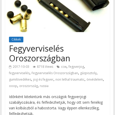
Cikkek
Fegyverviselés
Oroszországban
,
,
2017-10-03
8718 Views
ccw
fegyverjog
,
,
,
fegyverviselés
Fegyverviselés Oroszországban
gázpisztoly
,
,
,
,
gumilövedékes
jog és fegyver
non lethal traumatic
önvédelem
,
,
ooop
oroszország
russia
Időnként kitekintünk más országok fegyverjogi
szabályozására, és felfedezhetjük, hogy ott sem fenékig
van kolbászból a habostorta. Vagy éppen ellenkezőleg,
felfedezhetjük,