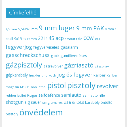
Címkefelhő
9 mm luger
9 mm PAK
5,56x45 mm
9 mm r
4,5 mm
ccw
45 acp
22 lr
eu
knall
9x19
9x19 mm
assault rifle
fegyverjog
gasalarm
fegyverviselés
gasschreckschuss
gumilövedékes
glock
gázpisztoly
gázriasztó
gázrevolver
gázspray
jog és fegyver
gépkarabély
kaliber
heckler und koch
Kaliber
pisztoly
pistol
revolver
magazin
non lethal
M1911
semiauto
selfdefence
Ruger
semiauto rifle
rubber bullet
shotgun
usa
sig sauer
smg
öntöltő karabély
öntöltő
umarex
önvédelem
pisztoly