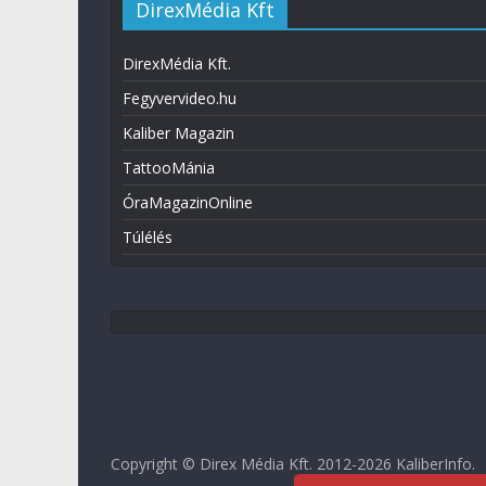
DirexMédia Kft
DirexMédia Kft.
Fegyvervideo.hu
Kaliber Magazin
TattooMánia
ÓraMagazinOnline
Túlélés
Copyright © Direx Média Kft. 2012-2026
KaliberInfo
.