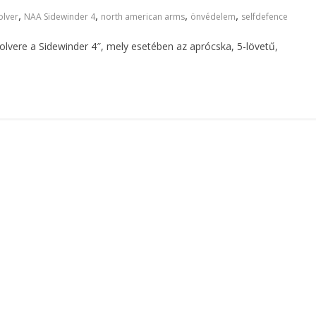
,
,
,
,
olver
NAA Sidewinder 4
north american arms
önvédelem
selfdefence
lvere a Sidewinder 4″, mely esetében az aprócska, 5-lövetű,