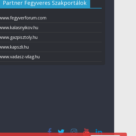
Partner Fegyveres Szakportálok
www.fegyverforum.com
www.kalasnyikov.hu
www.gazpisztoly.hu
www.kapszli.hu
www.vadasz-vilag.hu