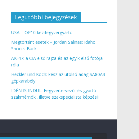
Legutóbbi bejegyzések
USA: TOP10 kézifegyvergyártó
Megtörtént esetek – Jordan Salinas: Idaho
Shoots Back
AK-47: a CIA első rajza és az egyik első fotója
róla
Heckler und Koch: kész az utolsó adag SA80A3
gépkarabély
IDÉN IS INDUL: Fegyvertervező- és gyártó
szakmérnöki, illetve szakspecialista képzés!!!