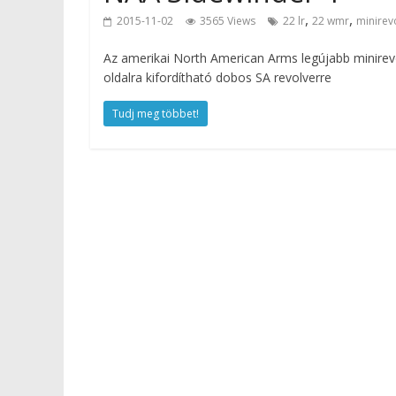
,
,
2015-11-02
3565 Views
22 lr
22 wmr
minirev
Az amerikai North American Arms legújabb minirevo
oldalra kifordítható dobos SA revolverre
Tudj meg többet!