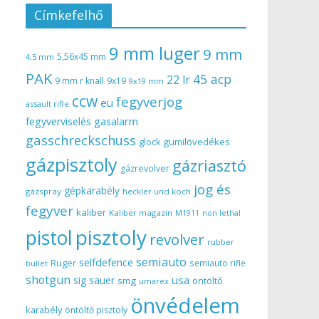
Címkefelhő
9 mm luger
9 mm
5,56x45 mm
4,5 mm
PAK
45 acp
22 lr
9 mm r knall
9x19
9x19 mm
ccw
fegyverjog
eu
assault rifle
gasalarm
fegyverviselés
gasschreckschuss
gumilövedékes
glock
gázpisztoly
gázriasztó
gázrevolver
jog és
gépkarabély
gázspray
heckler und koch
fegyver
kaliber
Kaliber magazin
non lethal
M1911
pisztoly
pistol
revolver
rubber
semiauto
selfdefence
Ruger
semiauto rifle
bullet
shotgun
usa
sig sauer
smg
öntöltő
umarex
önvédelem
karabély
öntöltő pisztoly