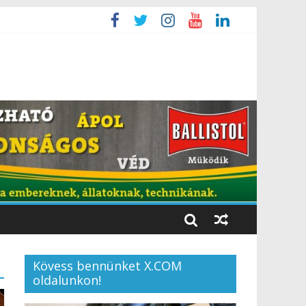
Kövess bennünket X.COM
oldalunkon!