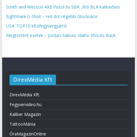
Smith and Wesson AXE Pistol és SBR .300 BLK kaliberben
Sightmark G-Shot – red dot régebbi Glockokra
USA: TOP10 kézifegyvergyártó
Megtörtént esetek – Jordan Salinas: Idaho Shoots Back
DirexMédia Kft
DirexMédia Kft.
Fegyvervideo.hu
Kaliber Magazin
TattooMánia
ÓraMagazinOnline