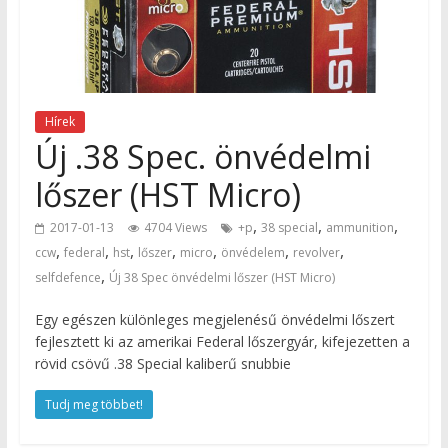
Hírek
Új .38 Spec. önvédelmi
lőszer (HST Micro)
,
,
,
2017-01-13
4704 Views
+p
38 special
ammunition
,
,
,
,
,
,
,
ccw
federal
hst
lőszer
micro
önvédelem
revolver
,
selfdefence
Új 38 Spec önvédelmi lőszer (HST Micro)
Egy egészen különleges megjelenésű önvédelmi lőszert
fejlesztett ki az amerikai Federal lőszergyár, kifejezetten a
rövid csövű .38 Special kaliberű snubbie
Tudj meg többet!