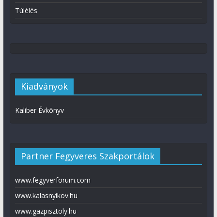
Túlélés
Kiadványok
Kaliber Évkönyv
Partner Fegyveres Szakportálok
www.fegyverforum.com
www.kalasnyikov.hu
www.gazpisztoly.hu