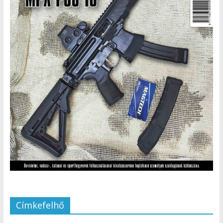
Címkefelhő