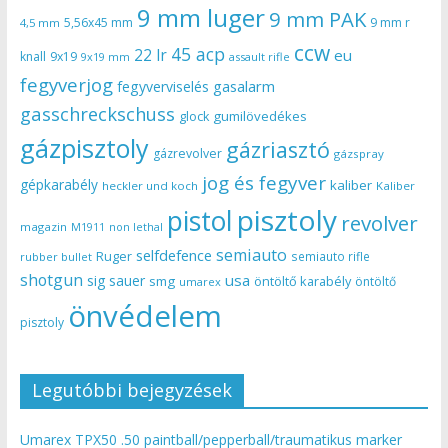
9 mm luger
9 mm PAK
5,56x45 mm
9 mm r
4,5 mm
ccw
45 acp
22 lr
eu
knall
9x19
9x19 mm
assault rifle
fegyverjog
gasalarm
fegyverviselés
gasschreckschuss
gumilövedékes
glock
gázpisztoly
gázriasztó
gázrevolver
gázspray
jog és fegyver
gépkarabély
kaliber
heckler und koch
Kaliber
pisztoly
pistol
revolver
magazin
non lethal
M1911
semiauto
selfdefence
Ruger
semiauto rifle
rubber bullet
shotgun
usa
sig sauer
smg
öntöltő karabély
öntöltő
umarex
önvédelem
pisztoly
Legutóbbi bejegyzések
Umarex TPX50 .50 paintball/pepperball/traumatikus marker