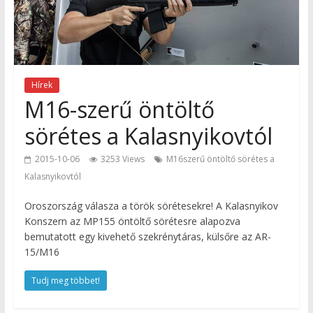
Hírek
M16-szerű öntöltő
sörétes a Kalasnyikovtól
2015-10-06
3253 Views
M16szerű öntöltő sörétes a
Kalasnyikovtól
Oroszország válasza a török sörétesekre! A Kalasnyikov
Konszern az МР155 öntöltő sörétesre alapozva
bemutatott egy kivehető szekrénytáras, külsőre az AR-
15/M16
Tudj meg többet!