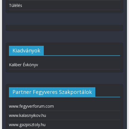
Túlélés
Kiadványok
Kaliber Évkönyv
Partner Fegyveres Szakportálok
www.fegyverforum.com
www.kalasnyikov.hu
www.gazpisztoly.hu