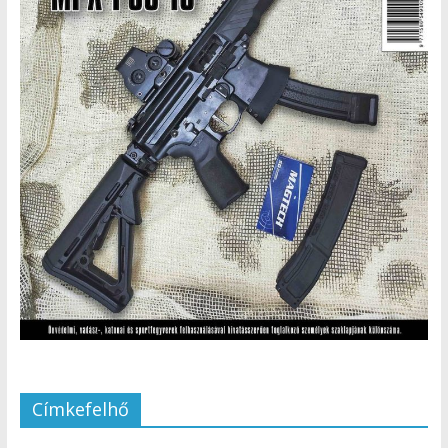
Címkefelhő