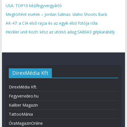
USA: TOP10 kézifegyvergyártó
Megtörtént esetek – Jordan Salinas: Idaho Shoots Back
AK-47: a CIA első rajza és az egyik első fotója róla
Heckler und Koch: kész az utolsó adag SA80A3 gépkarabély
DirexMédia Kft
DirexMédia Kft.
Fegyvervideo.hu
Kaliber Magazin
TattooMánia
ÓraMagazinOnline