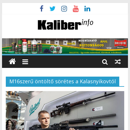
M16szerű öntöltő sörétes a Kalasnyikovtól