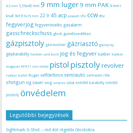
9 mm luger
9 mm PAK
5,56x45 mm
9 mm r
4,5 mm
ccw
45 acp
22 lr
eu
knall
9x19
9x19 mm
assault rifle
fegyverjog
gasalarm
fegyverviselés
gasschreckschuss
gumilövedékes
glock
gázpisztoly
gázriasztó
gázrevolver
gázspray
jog és fegyver
gépkarabély
kaliber
heckler und koch
Kaliber
pisztoly
pistol
revolver
magazin
non lethal
M1911
semiauto
selfdefence
Ruger
semiauto rifle
rubber bullet
shotgun
usa
sig sauer
smg
öntöltő karabély
öntöltő
umarex
önvédelem
pisztoly
Legutóbbi bejegyzések
Sightmark G-Shot – red dot régebbi Glockokra