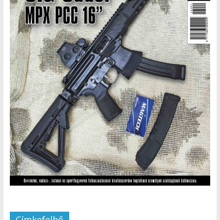
Címkefelhő