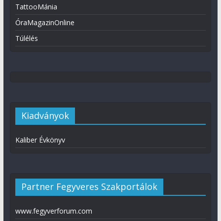
TattooMánia
ÓraMagazinOnline
Túlélés
Kiadványok
Kaliber Évkönyv
Partner Fegyveres Szakportálok
www.fegyverforum.com