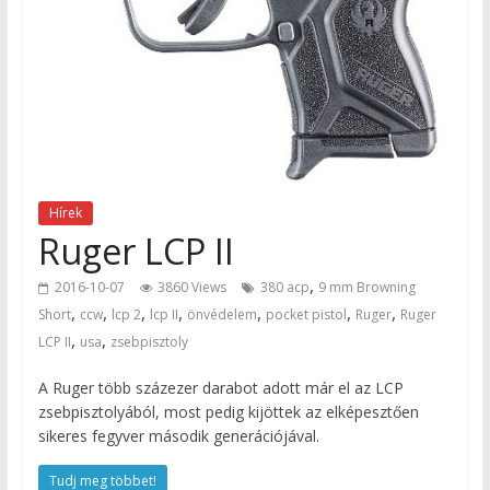
Hírek
Ruger LCP II
,
2016-10-07
3860 Views
380 acp
9 mm Browning
,
,
,
,
,
,
,
Short
ccw
lcp 2
lcp II
önvédelem
pocket pistol
Ruger
Ruger
,
,
LCP II
usa
zsebpisztoly
A Ruger több százezer darabot adott már el az LCP
zsebpisztolyából, most pedig kijöttek az elképesztően
sikeres fegyver második generációjával.
Tudj meg többet!