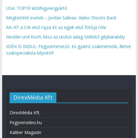
USA: TOP10 kézifegyvergyártó
Megtörtént esetek – Jordan Salinas: Idaho Shoots Back
AK-47: a CIA első rajza és az egyik első fotója róla
Heckler und Koch: kész az utolsó adag SA80A3 gépkarabély
IDÉN IS INDUL: Fegyvertervező- és gyártó szakmérnöki, illetve
szakspecialista képzés!!!
DirexMédia Kft
DirexMédia Kft.
Fegyvervideo.hu
Kaliber Magazin