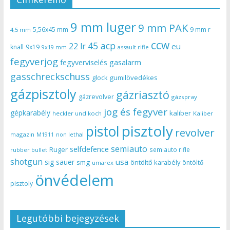
9 mm luger
9 mm PAK
5,56x45 mm
9 mm r
4,5 mm
ccw
45 acp
22 lr
eu
knall
9x19
9x19 mm
assault rifle
fegyverjog
gasalarm
fegyverviselés
gasschreckschuss
gumilövedékes
glock
gázpisztoly
gázriasztó
gázrevolver
gázspray
jog és fegyver
gépkarabély
kaliber
heckler und koch
Kaliber
pisztoly
pistol
revolver
magazin
non lethal
M1911
semiauto
selfdefence
Ruger
semiauto rifle
rubber bullet
shotgun
usa
sig sauer
smg
öntöltő karabély
öntöltő
umarex
önvédelem
pisztoly
Legutóbbi bejegyzések