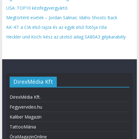
USA: TOP10 kézifegyvergyártó
Megtörtént esetek – Jordan Salinas: Idaho Shoots Back
AK-47: a CIA első rajza és az egyik első fotója róla
Heckler und Koch: kész az utolsó adag SA80A3 gépkarabély
DirexMédia Kft
DirexMédia Kft.
Fegyvervideo.hu
Kaliber Magazin
TattooMánia
ÓraMagazinOnline