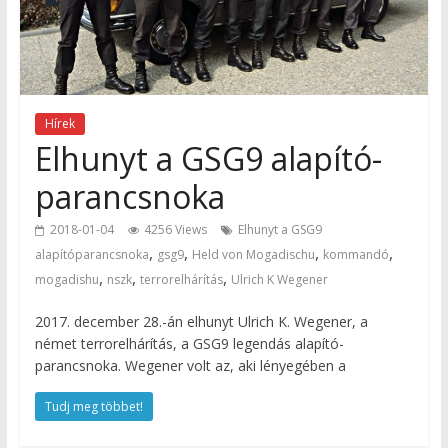
Hírek
Elhunyt a GSG9 alapító-
parancsnoka
2018-01-04
4256 Views
Elhunyt a GSG9
,
,
,
,
alapítóparancsnoka
gsg9
Held von Mogadischu
kommandó
,
,
,
mogadishu
nszk
terrorelhárítás
Ulrich K Wegener
2017. december 28.-án elhunyt Ulrich K. Wegener, a
német terrorelhárítás, a GSG9 legendás alapító-
parancsnoka. Wegener volt az, aki lényegében a
Tudj meg többet!