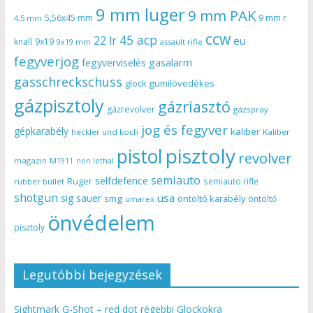
9 mm luger
9 mm PAK
5,56x45 mm
9 mm r
4,5 mm
ccw
45 acp
22 lr
eu
knall
9x19
9x19 mm
assault rifle
fegyverjog
gasalarm
fegyverviselés
gasschreckschuss
gumilövedékes
glock
gázpisztoly
gázriasztó
gázrevolver
gázspray
jog és fegyver
gépkarabély
kaliber
heckler und koch
Kaliber
pisztoly
pistol
revolver
magazin
non lethal
M1911
semiauto
selfdefence
Ruger
semiauto rifle
rubber bullet
shotgun
usa
sig sauer
smg
öntöltő karabély
öntöltő
umarex
önvédelem
pisztoly
Legutóbbi bejegyzések
Sightmark G-Shot – red dot régebbi Glockokra