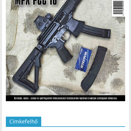
Címkefelhő