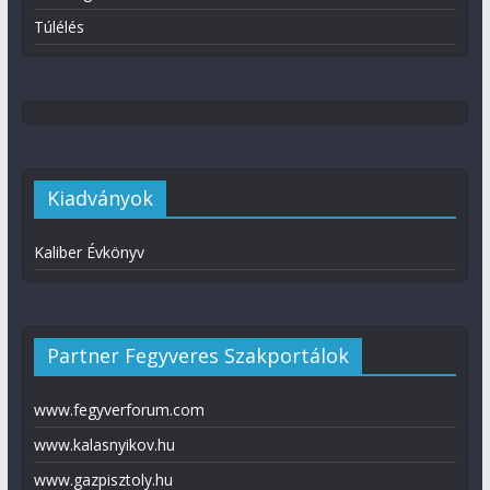
Túlélés
Kiadványok
Kaliber Évkönyv
Partner Fegyveres Szakportálok
www.fegyverforum.com
www.kalasnyikov.hu
www.gazpisztoly.hu