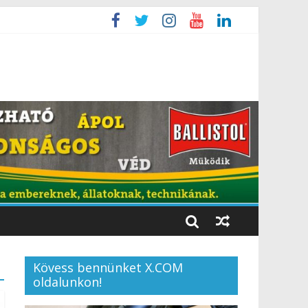
Kövess bennünket X.COM
oldalunkon!