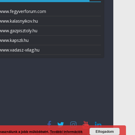
www.fegyverforum.com
www.kalasnyikov.hu
www.gazpisztoly.hu
www.kapszli.hu
www.vadasz-vilag.hu
Elfogadom
 használunk a jobb működésért.
További információk
tvédelmi tájékoztató
Média ajánlat
Előfizetés
Kapcsolat