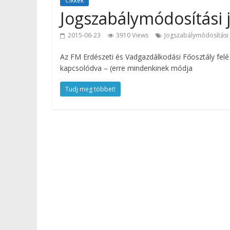
Cikkek
Jogszabálymódosítási j
2015-06-23
3910 Views
Jogszabálymódosítási 
Az FM Erdészeti és Vadgazdálkodási Főosztály felé 
kapcsolódva – (erre mindenkinek módja
Tudj meg többet!