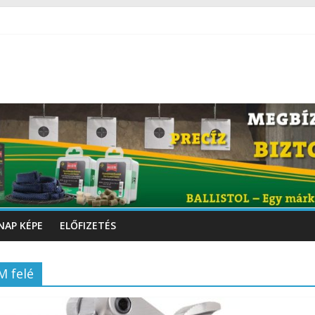
NAP KÉPE
ELŐFIZETÉS
M felé