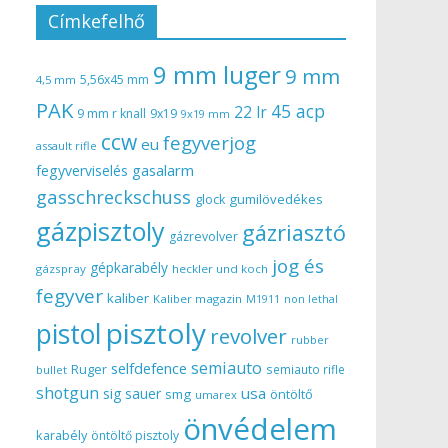
Címkefelhő
9 mm luger
9 mm
5,56x45 mm
4,5 mm
PAK
45 acp
22 lr
9 mm r knall
9x19
9x19 mm
ccw
fegyverjog
eu
assault rifle
gasalarm
fegyverviselés
gasschreckschuss
gumilövedékes
glock
gázpisztoly
gázriasztó
gázrevolver
jog és
gépkarabély
gázspray
heckler und koch
fegyver
kaliber
Kaliber magazin
non lethal
M1911
pisztoly
pistol
revolver
rubber
semiauto
selfdefence
Ruger
semiauto rifle
bullet
shotgun
usa
sig sauer
smg
öntöltő
umarex
önvédelem
karabély
öntöltő pisztoly