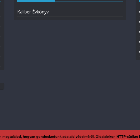
Kaliber Évkönyv
n megtalálod, hogyan gondoskodunk adataid védelméről. Oldalainkon HTTP-sütiket
Impresszum
Ada