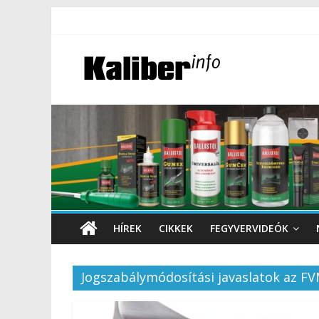
HÍREK
CIKKEK
FEGYVERVIDEÓK
Jogszabálymódosítási javaslatok az FV