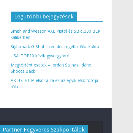
Legutóbbi bejegyzések
Smith and Wesson AXE Pistol és SBR .300 BLK
kaliberben
Sightmark G-Shot – red dot régebbi Glockokra
USA: TOP10 kézifegyvergyártó
Megtörtént esetek – Jordan Salinas: Idaho
Shoots Back
AK-47: a CIA első rajza és az egyik első fotója
róla
Partner Fegyveres Szakportálok