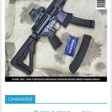
Címkefelhő