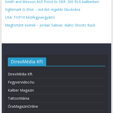
Smith and Wesson AXE Pistol és SBR .300 BLK kaliberben
Sightmark G-Shot – red dot régebbi Glockokra
USA: TOP10 kézifegyvergyártó
Megtörtént esetek – Jordan Salinas: Idaho Shoots Back
DirexMédia Kft
DirexMédia Kft.
Fegyvervideo.hu
Kaliber Magazin
TattooMánia
ÓraMagazinOnline