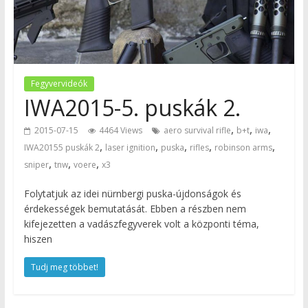
Fegyvervideók
IWA2015-5. puskák 2.
,
,
,
2015-07-15
4464 Views
aero survival rifle
b+t
iwa
,
,
,
,
,
IWA20155 puskák 2
laser ignition
puska
rifles
robinson arms
,
,
,
sniper
tnw
voere
x3
Folytatjuk az idei nürnbergi puska-újdonságok és
érdekességek bemutatását. Ebben a részben nem
kifejezetten a vadászfegyverek volt a központi téma,
hiszen
Tudj meg többet!