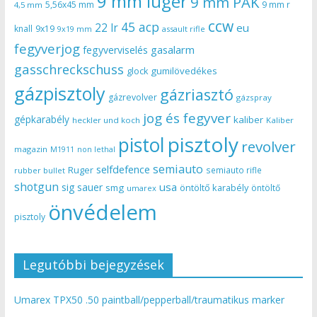
9 mm luger
9 mm PAK
5,56x45 mm
9 mm r
4,5 mm
ccw
45 acp
22 lr
eu
knall
9x19
9x19 mm
assault rifle
fegyverjog
gasalarm
fegyverviselés
gasschreckschuss
gumilövedékes
glock
gázpisztoly
gázriasztó
gázrevolver
gázspray
jog és fegyver
gépkarabély
kaliber
heckler und koch
Kaliber
pisztoly
pistol
revolver
magazin
non lethal
M1911
semiauto
selfdefence
Ruger
semiauto rifle
rubber bullet
shotgun
usa
sig sauer
smg
öntöltő karabély
öntöltő
umarex
önvédelem
pisztoly
Legutóbbi bejegyzések
Umarex TPX50 .50 paintball/pepperball/traumatikus marker