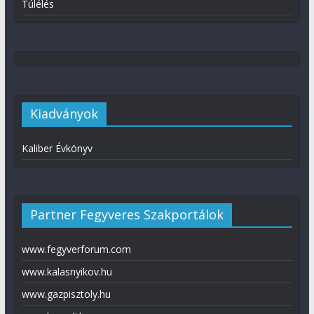
Túlélés
Kiadványok
Kaliber Évkönyv
Partner Fegyveres Szakportálok
www.fegyverforum.com
www.kalasnyikov.hu
www.gazpisztoly.hu