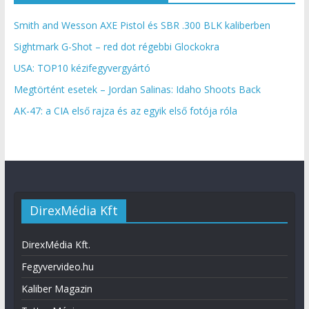
Smith and Wesson AXE Pistol és SBR .300 BLK kaliberben
Sightmark G-Shot – red dot régebbi Glockokra
USA: TOP10 kézifegyvergyártó
Megtörtént esetek – Jordan Salinas: Idaho Shoots Back
AK-47: a CIA első rajza és az egyik első fotója róla
DirexMédia Kft
DirexMédia Kft.
Fegyvervideo.hu
Kaliber Magazin