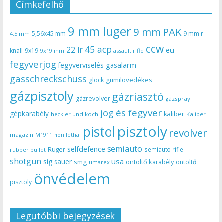
Címkefelhő
9 mm luger
9 mm PAK
5,56x45 mm
9 mm r
4,5 mm
ccw
45 acp
22 lr
eu
knall
9x19
9x19 mm
assault rifle
fegyverjog
gasalarm
fegyverviselés
gasschreckschuss
gumilövedékes
glock
gázpisztoly
gázriasztó
gázrevolver
gázspray
jog és fegyver
gépkarabély
kaliber
heckler und koch
Kaliber
pisztoly
pistol
revolver
magazin
non lethal
M1911
semiauto
selfdefence
Ruger
semiauto rifle
rubber bullet
shotgun
usa
sig sauer
smg
öntöltő karabély
öntöltő
umarex
önvédelem
pisztoly
Legutóbbi bejegyzések