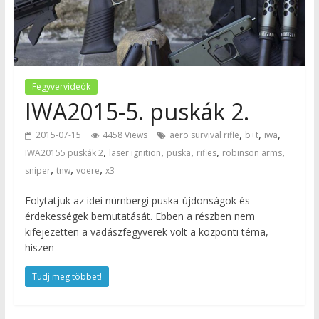
Fegyvervideók
IWA2015-5. puskák 2.
,
,
,
2015-07-15
4458 Views
aero survival rifle
b+t
iwa
,
,
,
,
,
IWA20155 puskák 2
laser ignition
puska
rifles
robinson arms
,
,
,
sniper
tnw
voere
x3
Folytatjuk az idei nürnbergi puska-újdonságok és
érdekességek bemutatását. Ebben a részben nem
kifejezetten a vadászfegyverek volt a központi téma,
hiszen
Tudj meg többet!