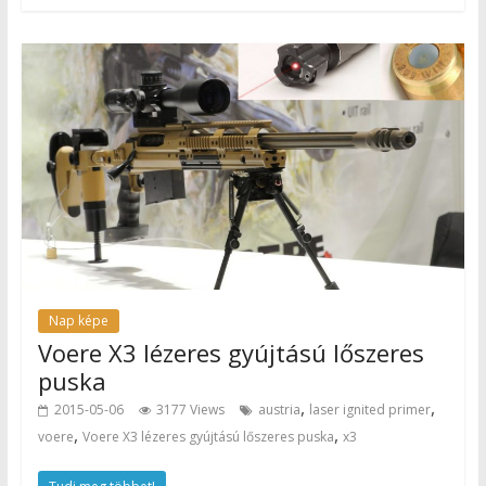
Nap képe
Voere X3 lézeres gyújtású lőszeres
puska
,
,
2015-05-06
3177 Views
austria
laser ignited primer
,
,
voere
Voere X3 lézeres gyújtású lőszeres puska
x3