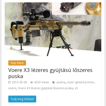
Nap képe
Voere X3 lézeres gyújtású lőszeres
puska
,
,
2015-05-06
4333 Views
austria
laser ignited primer
,
,
voere
Voere X3 lézeres gyújtású lőszeres puska
x3
Tudj meg többet!