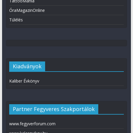
TattooMánia
ÓraMagazinOnline
Túlélés
Kiadványok
Kaliber Évkönyv
Partner Fegyveres Szakportálok
www.fegyverforum.com