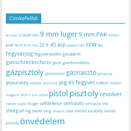
Címkefelhő
9 mm luger
9 mm PAK
5,56x45 mm
9 mm r
4,5 mm
ccw
45 acp
22 lr
eu
knall
9x19
9x19 mm
assault rifle
fegyverjog
gasalarm
fegyverviselés
gasschreckschuss
gumilövedékes
glock
gázpisztoly
gázriasztó
gázrevolver
gázspray
jog és fegyver
gépkarabély
kaliber
heckler und koch
Kaliber
pisztoly
pistol
revolver
magazin
non lethal
M1911
semiauto
selfdefence
Ruger
semiauto rifle
rubber bullet
shotgun
usa
sig sauer
smg
öntöltő karabély
öntöltő
umarex
önvédelem
pisztoly