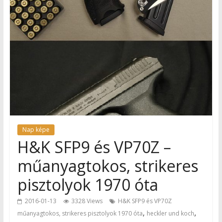
Nap képe
H&K SFP9 és VP70Z –
műanyagtokos, strikeres
pisztolyok 1970 óta
2016-01-13
3328 Views
H&K SFP9 és VP70Z
,
,
műanyagtokos, strikeres pisztolyok 1970 óta
heckler und koch