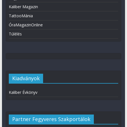
Kaliber Magazin
TattooMánia
ÓraMagazinOnline
Túlélés
Kiadványok
Kaliber Évkönyv
Partner Fegyveres Szakportálok