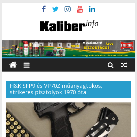
H&K SFP9 és VP70Z műanyagtokos,
strikeres pisztolyok 1970 óta