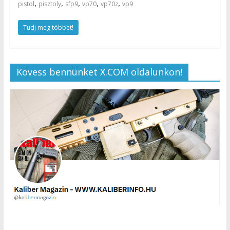
,
,
,
,
,
pistol
pisztoly
sfp9
vp70
vp70z
vp9
Tudj meg többet!
Kövess bennünket X.COM oldalunkon!