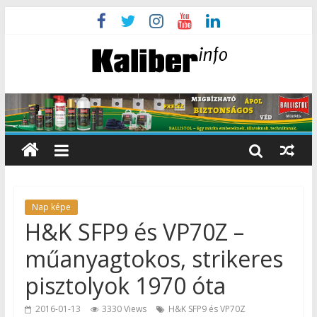
Nap képe
H&K SFP9 és VP70Z –
műanyagtokos, strikeres
pisztolyok 1970 óta
2016-01-13
3330 Views
H&K SFP9 és VP70Z