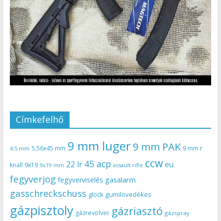
Címkefelhő
9 mm luger
9 mm PAK
5,56x45 mm
9 mm r
4,5 mm
ccw
45 acp
22 lr
eu
knall
9x19
9x19 mm
assault rifle
fegyverjog
gasalarm
fegyverviselés
gasschreckschuss
gumilövedékes
glock
gázpisztoly
gázriasztó
gázrevolver
gázspray