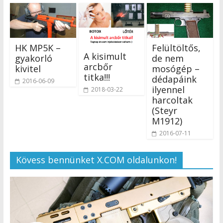
HK MP5K –
Felültöltős,
A kisimult
gyakorló
de nem
arcbőr
kivitel
mosógép –
titka!!!
dédapáink
2016-06-09
ilyennel
2018-03-22
harcoltak
(Steyr
M1912)
2016-07-11
Kövess bennünket X.COM oldalunkon!