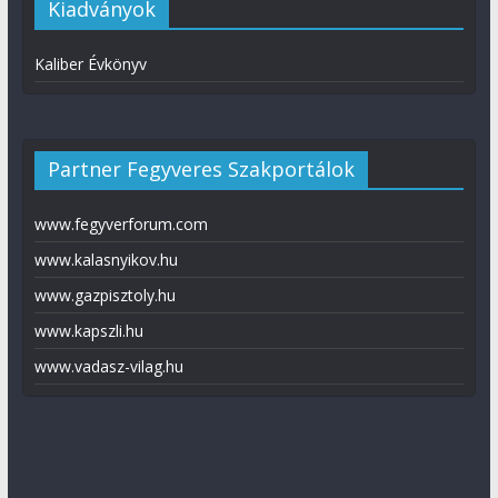
Kiadványok
Kaliber Évkönyv
Partner Fegyveres Szakportálok
www.fegyverforum.com
www.kalasnyikov.hu
www.gazpisztoly.hu
www.kapszli.hu
www.vadasz-vilag.hu