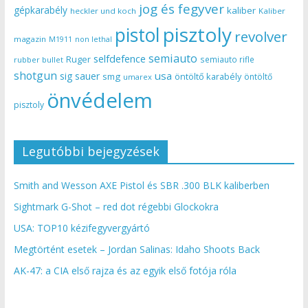
jog és fegyver
gépkarabély
kaliber
heckler und koch
Kaliber
pisztoly
pistol
revolver
magazin
non lethal
M1911
semiauto
selfdefence
Ruger
semiauto rifle
rubber bullet
shotgun
usa
sig sauer
smg
öntöltő karabély
öntöltő
umarex
önvédelem
pisztoly
Legutóbbi bejegyzések
Smith and Wesson AXE Pistol és SBR .300 BLK kaliberben
Sightmark G-Shot – red dot régebbi Glockokra
USA: TOP10 kézifegyvergyártó
Megtörtént esetek – Jordan Salinas: Idaho Shoots Back
AK-47: a CIA első rajza és az egyik első fotója róla