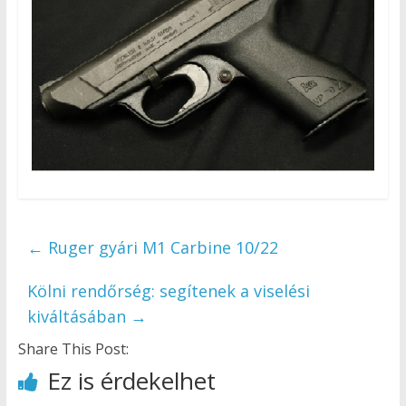
←
Ruger gyári M1 Carbine 10/22
Kölni rendőrség: segítenek a viselési
kiváltásában
→
Share This Post:
Ez is érdekelhet