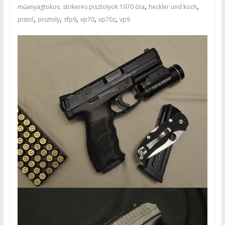
,
,
műanyagtokos, strikeres pisztolyok 1970 óta
heckler und koch
,
,
,
,
,
pistol
pisztoly
sfp9
vp70
vp70z
vp9