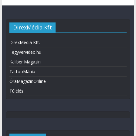
DirexMédia Kft
DirexMédia Kft.
Fegyvervideo.hu
Kaliber Magazin
TattooMánia
ÓraMagazinOnline
Túlélés