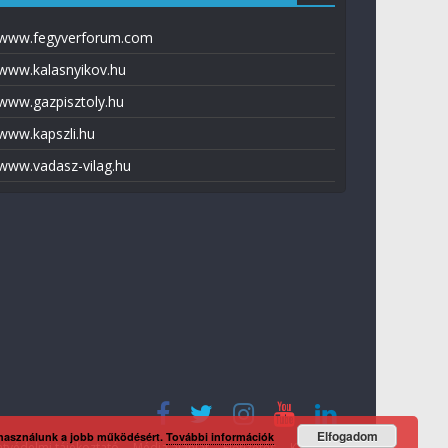
www.fegyverforum.com
www.kalasnyikov.hu
www.gazpisztoly.hu
www.kapszli.hu
www.vadasz-vilag.hu
Elfogadom
 használunk a jobb működésért.
További információk
tvédelmi tájékoztató
Média ajánlat
Előfizetés
Kapcsolat