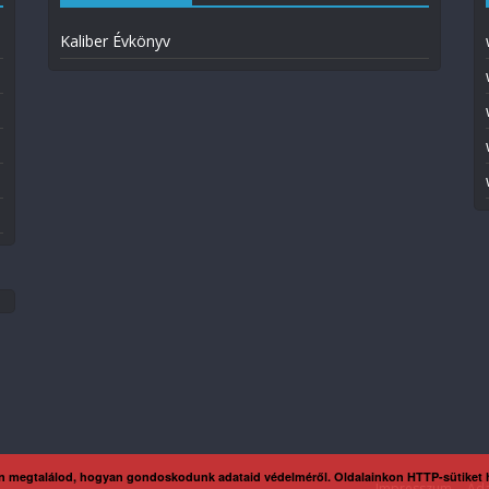
Kaliber Évkönyv
n megtalálod, hogyan gondoskodunk adataid védelméről. Oldalainkon HTTP-sütiket
Impresszum
Ada