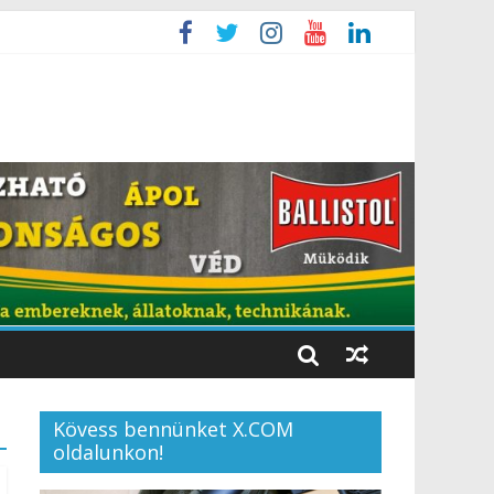
Kövess bennünket X.COM
oldalunkon!