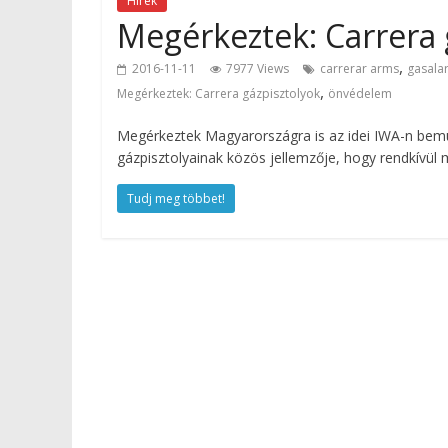
Hírek
Megérkeztek: Carrera 
,
2016-11-11
7977 Views
carrerar arms
gasala
,
Megérkeztek: Carrera gázpisztolyok
önvédelem
Megérkeztek Magyarországra is az idei IWA-n bemut
gázpisztolyainak közös jellemzője, hogy rendkívül
Tudj meg többet!