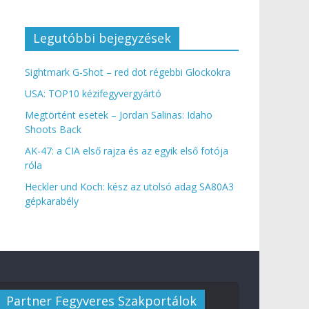
Legutóbbi bejegyzések
Sightmark G-Shot – red dot régebbi Glockokra
USA: TOP10 kézifegyvergyártó
Megtörtént esetek – Jordan Salinas: Idaho
Shoots Back
AK-47: a CIA első rajza és az egyik első fotója
róla
Heckler und Koch: kész az utolsó adag SA80A3
gépkarabély
Partner Fegyveres Szakportálok