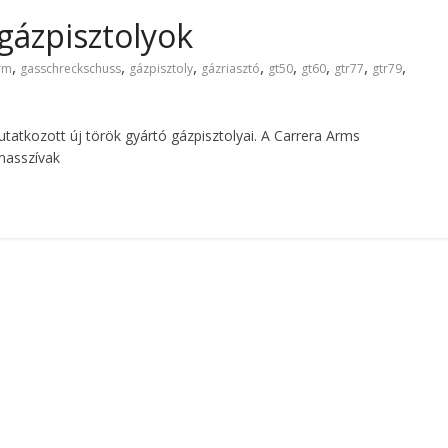
gázpisztolyok
,
,
,
,
,
,
,
,
rm
gasschreckschuss
gázpisztoly
gázriasztó
gt50
gt60
gtr77
gtr79
atkozott új török gyártó gázpisztolyai. A Carrera Arms
 masszívak