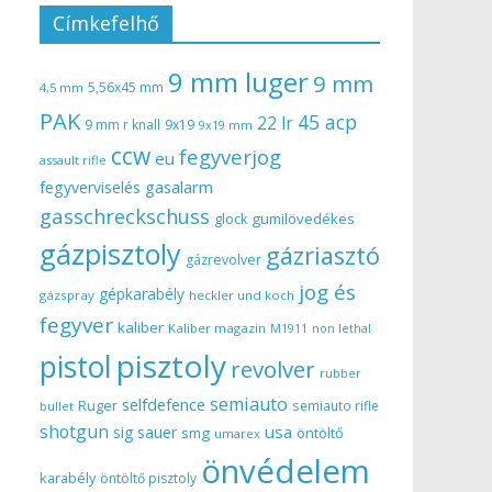
Címkefelhő
9 mm luger
9 mm
5,56x45 mm
4,5 mm
PAK
45 acp
22 lr
9 mm r knall
9x19
9x19 mm
ccw
fegyverjog
eu
assault rifle
gasalarm
fegyverviselés
gasschreckschuss
gumilövedékes
glock
gázpisztoly
gázriasztó
gázrevolver
jog és
gépkarabély
gázspray
heckler und koch
fegyver
kaliber
Kaliber magazin
non lethal
M1911
pisztoly
pistol
revolver
rubber
semiauto
selfdefence
Ruger
semiauto rifle
bullet
shotgun
usa
sig sauer
smg
öntöltő
umarex
önvédelem
karabély
öntöltő pisztoly