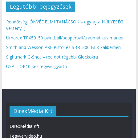
Legutóbbi bejegyzések
Rendőrségi ÖNVÉDELMI TANÁCSOK – egyfajta HÜLYESÉGI
verseny:-)
Umarex TPX50 .50 paintball/pepperball/traumatikus marker
Smith and Wesson AXE Pistol és SBR .300 BLK kaliberben
Sightmark G-Shot – red dot régebbi Glockokra
USA: TOP10 kézifegyvergyártó
DirexMédia Kft
DirexMédia Kft.
Fegyvervideo.hu