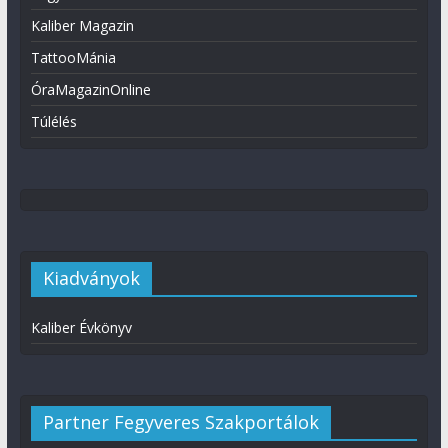
Kaliber Magazin
TattooMánia
ÓraMagazinOnline
Túlélés
Kiadványok
Kaliber Évkönyv
Partner Fegyveres Szakportálok