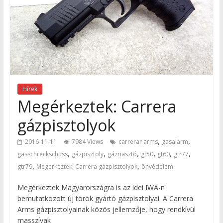
Hírek
Megérkeztek: Carrera
gázpisztolyok
,
,
2016-11-11
7984 Views
carrerar arms
gasalarm
,
,
,
,
,
,
gasschreckschuss
gázpisztoly
gázriasztó
gt50
gt60
gtr77
,
,
gtr79
Megérkeztek: Carrera gázpisztolyok
önvédelem
Megérkeztek Magyarországra is az idei IWA-n
bemutatkozott új török gyártó gázpisztolyai. A Carrera
Arms gázpisztolyainak közös jellemzője, hogy rendkívül
masszívak