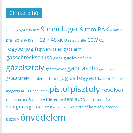
Címkefelhő
9 mm luger
9 mm PAK
5,56x45 mm
9 mm r
4,5 mm
ccw
45 acp
22 lr
eu
knall
9x19
9x19 mm
assault rifle
fegyverjog
gasalarm
fegyverviselés
gasschreckschuss
gumilövedékes
glock
gázpisztoly
gázriasztó
gázrevolver
gázspray
jog és fegyver
gépkarabély
kaliber
heckler und koch
Kaliber
pisztoly
pistol
revolver
magazin
non lethal
M1911
semiauto
selfdefence
Ruger
semiauto rifle
rubber bullet
shotgun
usa
sig sauer
smg
öntöltő karabély
öntöltő
umarex
önvédelem
pisztoly