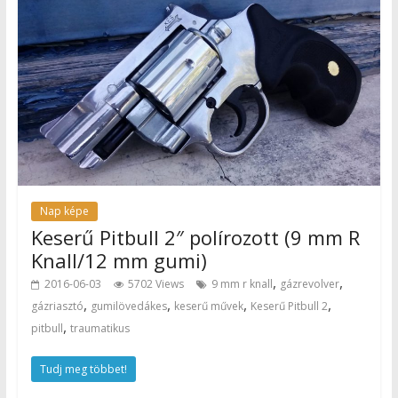
Nap képe
Keserű Pitbull 2″ polírozott (9 mm R
Knall/12 mm gumi)
,
,
2016-06-03
5702 Views
9 mm r knall
gázrevolver
,
,
,
,
gázriasztó
gumilövedákes
keserű művek
Keserű Pitbull 2
,
pitbull
traumatikus
Tudj meg többet!