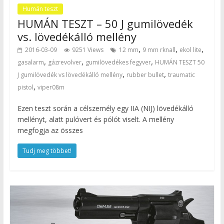
Humán teszt
HUMÁN TESZT – 50 J gumilövedék
vs. lövedékálló mellény
,
,
,
2016-03-09
9251 Views
12 mm
9 mm rknall
ekol lite
,
,
,
gasalarm
gázrevolver
gumilövedékes fegyver
HUMÁN TESZT 50
,
,
J gumilövedék vs lövedékálló mellény
rubber bullet
traumatic
,
pistol
viper08m
Ezen teszt során a célszemély egy IIA (NIJ) lövedékálló
mellényt, alatt pulóvert és pólót viselt. A mellény
megfogja az összes
Tudj meg többet!