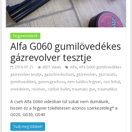
Fegyvervideók
Alfa G060 gumilövedékes
gázrevolver tesztje
,
2016-07-21
6931 Views
Alfa
Alfa G060 gumilövedékes
,
,
,
,
gázrevolver tesztje
gasschreckschuss
gázrevolver
gázriasztó
,
,
,
,
gumilövedékes
gummigeschoss
nem halálos fegyver
non lethal
,
,
,
,
önvédelem
revolver
rubber bullet
traumatic gun
traumatikus
A cseh Alfa G060 videóban túl sokat nem dumálunk,
hiszen ez a fegyver tökéletesen azonos szerkezetileg* a
G020, G030, G040
Tudj meg többet!