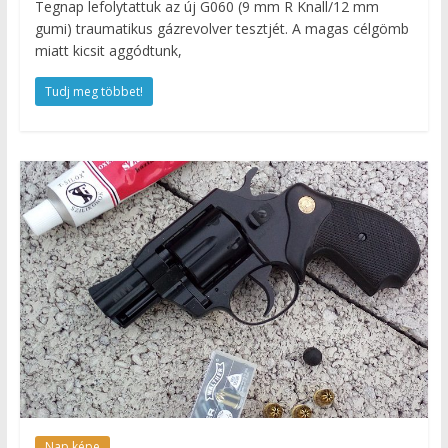
Tegnap lefolytattuk az új G060 (9 mm R Knall/12 mm
gumi) traumatikus gázrevolver tesztjét. A magas célgömb
miatt kicsit aggódtunk,
Tudj meg többet!
Nap képe