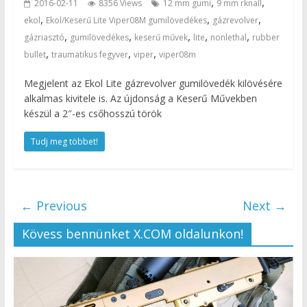
,
,
2016-02-11
8356 Views
12 mm gumi
9 mm rknall
,
,
,
ekol
Ekol/Keserű Lite Viper08M gumilövedékes
gázrevolver
,
,
,
,
,
gázriasztó
gumilövedékes
keserű művek
lite
nonlethal
rubber
,
,
,
bullet
traumatikus fegyver
viper
viper08m
Megjelent az Ekol Lite gázrevolver gumilövedék kilövésére
alkalmas kivitele is. Az újdonság a Keserű Művekben
készül a 2″-es csőhosszú török
Tudj meg többet!
← Previous
Next →
Kövess bennünket X.COM oldalunkon!