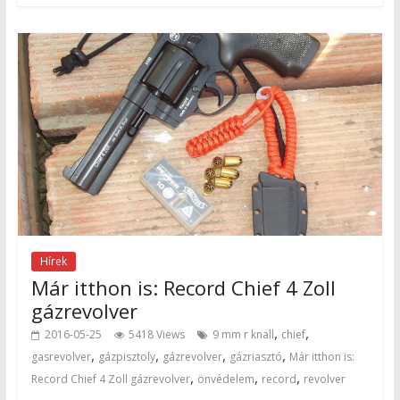
Hírek
Már itthon is: Record Chief 4 Zoll
gázrevolver
,
,
2016-05-25
5418 Views
9 mm r knall
chief
,
,
,
,
gasrevolver
gázpisztoly
gázrevolver
gázriasztó
Már itthon is:
,
,
,
Record Chief 4 Zoll gázrevolver
önvédelem
record
revolver