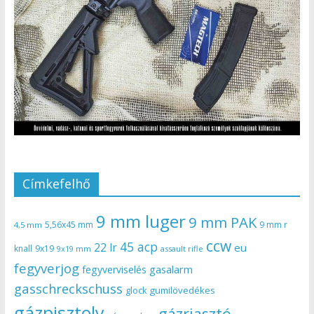
Címkefelhő
9 mm luger
9 mm PAK
5,56x45 mm
9 mm r
4,5 mm
ccw
45 acp
22 lr
eu
knall
9x19
9x19 mm
assault rifle
fegyverjog
gasalarm
fegyverviselés
gasschreckschuss
gumilövedékes
glock
gázpisztoly
gázriasztó