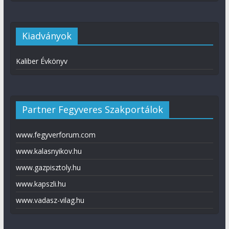
Kiadványok
Kaliber Évkönyv
Partner Fegyveres Szakportálok
www.fegyverforum.com
www.kalasnyikov.hu
www.gazpisztoly.hu
www.kapszli.hu
www.vadasz-vilag.hu