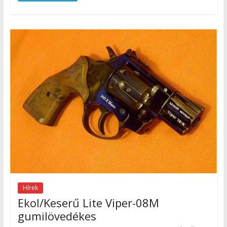
Hírek
Ekol/Keserű Lite Viper-08M
gumilövedékes