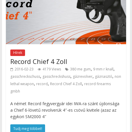
Hírek
Record Chief 4 Zoll
,
,
2016-02-23
4179 Views
380 me gum
9 mm r knall
,
,
,
,
gasschreckschuss
gasschreckshuss
gázrevolver
gázriasztó
non
,
,
,
lethal weapon
record
Record Chief 4 Zoll
record firearms
gmbh
A német Record fegyvergyár idei IWA-ra szánt újdonsága
a Chief 6-lövetű revolverük 4″-es csövű kivitele (azaz az
egykori SM2000 4″
Tudj meg többet!