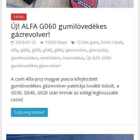
Hírek
ÚJ! ALFA G060 gumilövedékes
gázrevolver!
,
,
2016-07-13
15359 Views
12 mm gumi
9 mm r knall
,
,
,
,
,
,
,
Alfa
g020
g030
g040
g060
gázrevolver
gázriasztó
,
,
,
gumilövedákes
önvédelem
traumatikus
ÚJ! ALFA G060
gumilövedékes gázrevolver!
A cseh Alfa-proj magyar piacra kifejlesztett
gumilövedékes gázrevolver-palettája tovább bővült, a
G030, G040, G020 után immár az eddigi leghosszabb
csövű
Tudj meg többet!