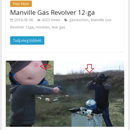
Nap képe
Manville Gas Revolver 12-ga
,
2016-05-06
4323 Views
gázrevolver
Manville Gas
,
,
Revolver 12ga
revolver
tear gas
Tudj meg többet!