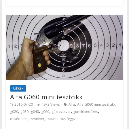
Cikkek
Alfa G060 mini tesztcikk
,
,
2016-07-20
4973 Views
Alfa
Alfa G060 mini tesztcikk
,
,
,
,
,
,
g020
g030
g040
g060
gázrevolver
gumilövedékes
,
,
önvédelem
revolver
traumatikus fegyver