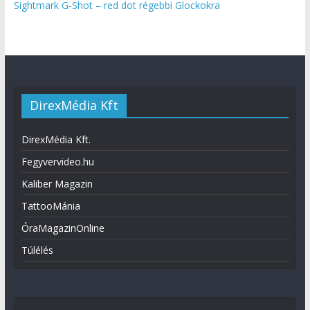
Sightmark G-Shot – red dot régebbi Glockokra
DirexMédia Kft
DirexMédia Kft.
Fegyvervideo.hu
Kaliber Magazin
TattooMánia
ÓraMagazinOnline
Túlélés