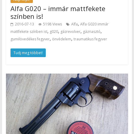
Alfa G020 – immár mattfekete
színben is!
,
2016-07-13
5198 Views
Alfa
Alfa G020 immár
,
,
,
,
mattfekete színben is!
g020
gázrevolver
gázriasztó
,
,
gumilövedékes fegyver
önvédelem
traumatikus fegyver
Tudj meg többet!