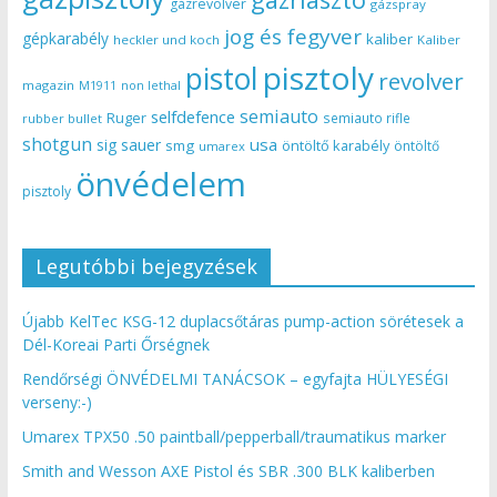
gázrevolver
gázspray
jog és fegyver
gépkarabély
kaliber
heckler und koch
Kaliber
pisztoly
pistol
revolver
magazin
non lethal
M1911
semiauto
selfdefence
Ruger
semiauto rifle
rubber bullet
shotgun
usa
sig sauer
smg
öntöltő karabély
öntöltő
umarex
önvédelem
pisztoly
Legutóbbi bejegyzések
Újabb KelTec KSG-12 duplacsőtáras pump-action sörétesek a
Dél-Koreai Parti Őrségnek
Rendőrségi ÖNVÉDELMI TANÁCSOK – egyfajta HÜLYESÉGI
verseny:-)
Umarex TPX50 .50 paintball/pepperball/traumatikus marker
Smith and Wesson AXE Pistol és SBR .300 BLK kaliberben