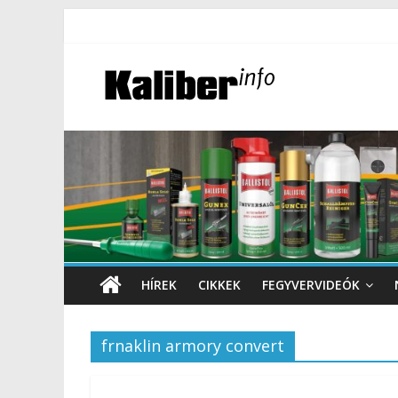
HÍREK
CIKKEK
FEGYVERVIDEÓK
frnaklin armory convert