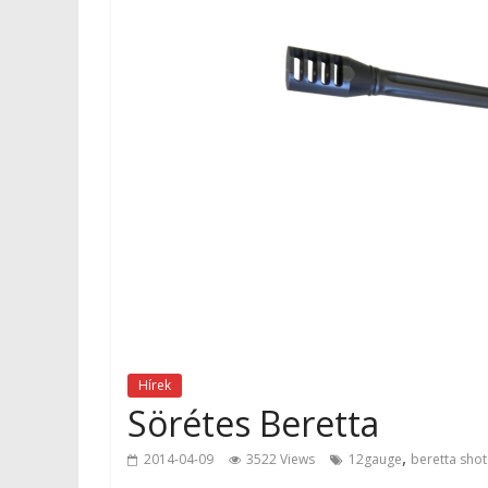
Hírek
Sörétes Beretta
,
2014-04-09
3522 Views
12gauge
beretta shot