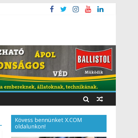
Kövess bennünket X.COM
oldalunkon!