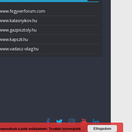
www.fegyverforum.com
www.kalasnyikov.hu
www.gazpisztoly.hu
www.kapszli.hu
www.vadasz-vilag.hu
Elfogadom
 használunk a jobb működésért.
További információk
tvédelmi tájékoztató
Média ajánlat
Előfizetés
Kapcsolat