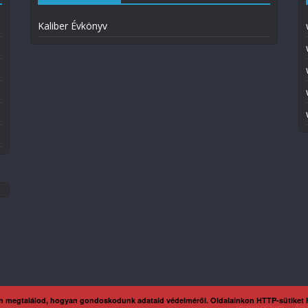
Kaliber Évkönyv
n megtalálod, hogyan gondoskodunk adataid védelméről. Oldalainkon HTTP-sütiket
Impresszum
Ada