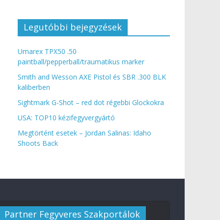
Legutóbbi bejegyzések
Umarex TPX50 .50
paintball/pepperball/traumatikus marker
Smith and Wesson AXE Pistol és SBR .300 BLK
kaliberben
Sightmark G-Shot – red dot régebbi Glockokra
USA: TOP10 kézifegyvergyártó
Megtörtént esetek – Jordan Salinas: Idaho
Shoots Back
Partner Fegyveres Szakportálok