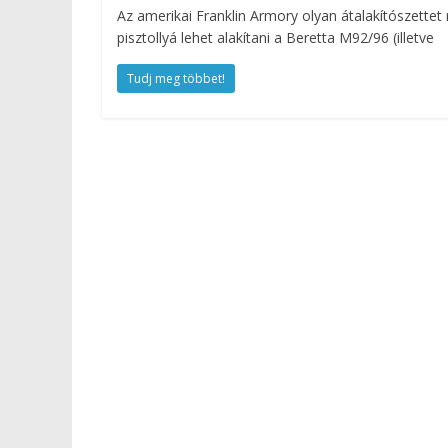
Az amerikai Franklin Armory olyan átalakítószettet
pisztollyá lehet alakítani a Beretta M92/96 (illetve
Tudj meg többet!