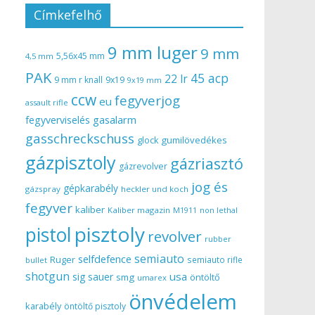
Címkefelhő
9 mm luger
9 mm
5,56x45 mm
4,5 mm
PAK
45 acp
22 lr
9 mm r knall
9x19
9x19 mm
ccw
fegyverjog
eu
assault rifle
gasalarm
fegyverviselés
gasschreckschuss
gumilövedékes
glock
gázpisztoly
gázriasztó
gázrevolver
jog és
gépkarabély
gázspray
heckler und koch
fegyver
kaliber
Kaliber magazin
non lethal
M1911
pisztoly
pistol
revolver
rubber
semiauto
selfdefence
Ruger
semiauto rifle
bullet
shotgun
usa
sig sauer
smg
öntöltő
umarex
önvédelem
karabély
öntöltő pisztoly