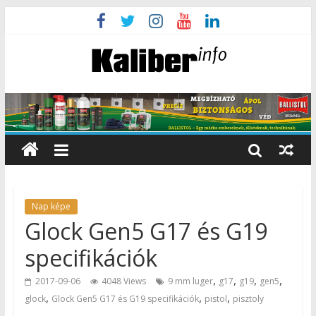
Nap képe
Glock Gen5 G17 és G19
specifikációk
,
,
,
,
2017-09-06
4048 Views
9 mm luger
g17
g19
gen5
,
,
,
glock
Glock Gen5 G17 és G19 specifikációk
pistol
pisztoly