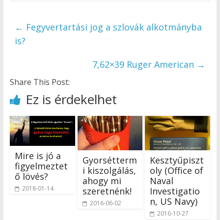
←
Fegyvertartási jog a szlovák alkotmányba
is?
7,62×39 Ruger American
→
Share This Post:
Ez is érdekelhet
Mire is jó a
Gyorsétterm
Kesztyűpiszt
figyelmeztet
i kiszolgálás,
oly (Office of
ő lövés?
ahogy mi
Naval
2018-01-14
szeretnénk!
Investigatio
n, US Navy)
2016-06-02
2016-10-27