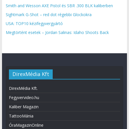
Smith and Wesson AXE Pistol és SBR .300 BLK kaliberben
Sightmark G-Shot – red dot régebbi Glockokra
USA: TOP10 kézifegyvergyártó
Megtörtént esetek – Jordan Salinas: Idaho Shoots Back
DirexMédia Kft
DirexMédia Kft.
Fegyvervideo.hu
Kaliber Magazin
TattooMánia
ÓraMagazinOnline