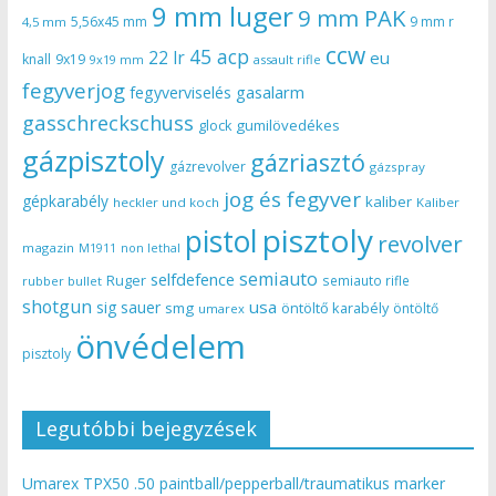
9 mm luger
9 mm PAK
5,56x45 mm
9 mm r
4,5 mm
ccw
45 acp
22 lr
eu
knall
9x19
9x19 mm
assault rifle
fegyverjog
gasalarm
fegyverviselés
gasschreckschuss
gumilövedékes
glock
gázpisztoly
gázriasztó
gázrevolver
gázspray
jog és fegyver
gépkarabély
kaliber
heckler und koch
Kaliber
pisztoly
pistol
revolver
magazin
non lethal
M1911
semiauto
selfdefence
Ruger
semiauto rifle
rubber bullet
shotgun
usa
sig sauer
smg
öntöltő karabély
öntöltő
umarex
önvédelem
pisztoly
Legutóbbi bejegyzések
Umarex TPX50 .50 paintball/pepperball/traumatikus marker