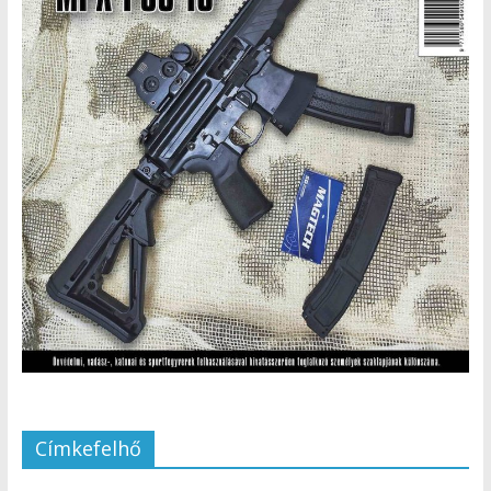
Címkefelhő