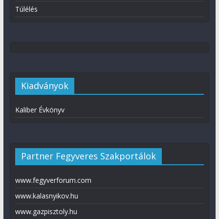
Túlélés
Kiadványok
Kaliber Évkönyv
Partner Fegyveres Szakportálok
www.fegyverforum.com
www.kalasnyikov.hu
www.gazpisztoly.hu