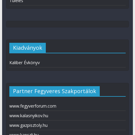
Túlélés
Kiadványok
Kaliber Évkönyv
Partner Fegyveres Szakportálok
www.fegyverforum.com
www.kalasnyikov.hu
www.gazpisztoly.hu
www.kapszli.hu