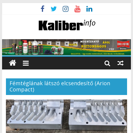
Fémtéglának látszó elcsendesítő (Arion
Compact)