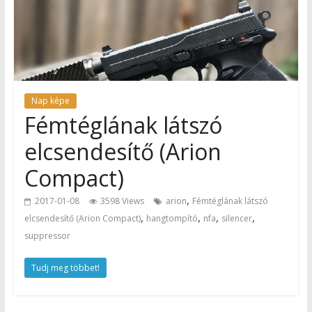
Nap képe
Fémtéglának látszó
elcsendesítő (Arion
Compact)
,
2017-01-08
3598 Views
arion
Fémtéglának látszó
,
,
,
,
elcsendesítő (Arion Compact)
hangtompító
nfa
silencer
suppressor
Tudj meg többet!