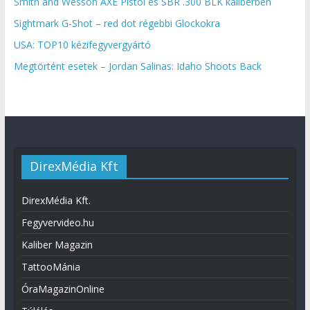
Smith and Wesson AXE Pistol és SBR .300 BLK kaliberben
Sightmark G-Shot – red dot régebbi Glockokra
USA: TOP10 kézifegyvergyártó
Megtörtént esetek – Jordan Salinas: Idaho Shoots Back
DirexMédia Kft
DirexMédia Kft.
Fegyvervideo.hu
Kaliber Magazin
TattooMánia
ÓraMagazinOnline