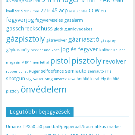
5,56x45 mm
9 mm r
4,5 mm
ccw
45 acp
22 lr
eu
knall
9x19
9x19 mm
assault rifle
fegyverjog
gasalarm
fegyverviselés
gasschreckschuss
gumilövedékes
glock
gázpisztoly
gázriasztó
gázrevolver
gázspray
jog és fegyver
gépkarabély
kaliber
heckler und koch
Kaliber
pisztoly
pistol
revolver
magazin
non lethal
M1911
semiauto
selfdefence
Ruger
semiauto rifle
rubber bullet
shotgun
usa
sig sauer
smg
öntöltő karabély
öntöltő
umarex
önvédelem
pisztoly
Legutóbbi bejegyzések
Umarex TPX50 .50 paintball/pepperball/traumatikus marker