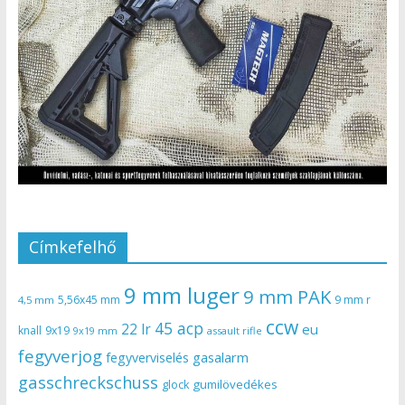
Címkefelhő
9 mm luger
9 mm PAK
5,56x45 mm
9 mm r
4,5 mm
ccw
45 acp
22 lr
eu
knall
9x19
9x19 mm
assault rifle
fegyverjog
gasalarm
fegyverviselés
gasschreckschuss
gumilövedékes
glock