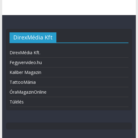
DirexMédia Kft
DirexMédia Kft.
Fegyvervideo.hu
Kaliber Magazin
TattooMánia
ÓraMagazinOnline
Túlélés