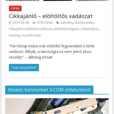
Hírek
Cikkajánló – elöltöltős vadászat
,
,
2016-03-09
3153 Views
bamahu
blackpowder
,
,
,
Cikkajánló elöltöltős vadászat
eltöltöltős fegyver
feketelőpor
,
hunting
muzzleloader
“Pár hónap múlva már elöltöltő fegyverekkel is lehet
vadászni. Állítják, a lakosságra ez nem jelent plusz
veszélyt.” – állítólag emiatt
Tudj meg többet!
Kövess bennünket X.COM oldalunkon!