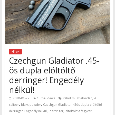
Hírek
Czechgun Gladiator .45-
ös dupla elöltöltő
derringer! Engedély
nélkül!
,
2018-01-29
15656 Views
2shot muzzleloader
45
,
,
caliber
blakc powder
Czechgun Gladiator 45ös dupla elöltöltő
,
,
,
derringer! Engedély nélkül!
derringer
eltöltöltős fegyver