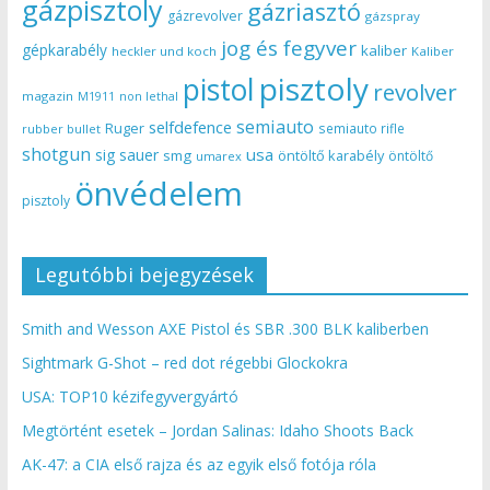
gázpisztoly
gázriasztó
gázrevolver
gázspray
jog és fegyver
gépkarabély
kaliber
heckler und koch
Kaliber
pisztoly
pistol
revolver
magazin
non lethal
M1911
semiauto
selfdefence
Ruger
semiauto rifle
rubber bullet
shotgun
usa
sig sauer
smg
öntöltő karabély
öntöltő
umarex
önvédelem
pisztoly
Legutóbbi bejegyzések
Smith and Wesson AXE Pistol és SBR .300 BLK kaliberben
Sightmark G-Shot – red dot régebbi Glockokra
USA: TOP10 kézifegyvergyártó
Megtörtént esetek – Jordan Salinas: Idaho Shoots Back
AK-47: a CIA első rajza és az egyik első fotója róla