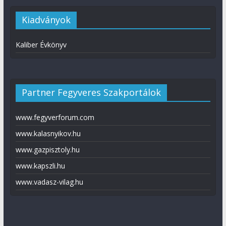
Kiadványok
Kaliber Évkönyv
Partner Fegyveres Szakportálok
www.fegyverforum.com
www.kalasnyikov.hu
www.gazpisztoly.hu
www.kapszli.hu
www.vadasz-vilag.hu