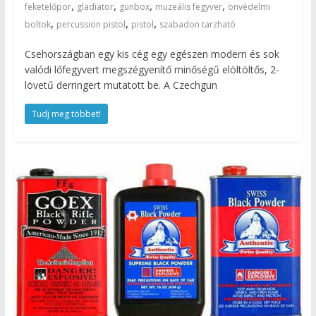
,
,
,
,
feketelőpor
gladiator
gunbox
muzeális fegyver
önvédelmi
,
,
,
boltok
percussion pistol
pistol
szabadon tarzható
Csehországban egy kis cég egy egészen modern és sok
valódi lőfegyvert megszégyenítő minőségű elöltöltős, 2-
lövetű derringert mutatott be. A Czechgun
Tudj meg többet!