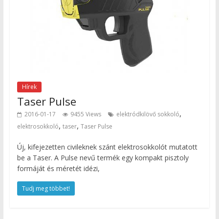
Hírek
Taser Pulse
,
2016-01-17
9455 Views
elektródkilövő sokkoló
,
,
elektrosokkoló
taser
Taser Pulse
Új, kifejezetten civileknek szánt elektrosokkolót mutatott
be a Taser. A Pulse nevű termék egy kompakt pisztoly
formáját és méretét idézi,
Tudj meg többet!