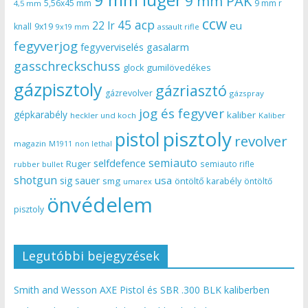
9 mm PAK
5,56x45 mm
9 mm r
4,5 mm
ccw
45 acp
22 lr
eu
knall
9x19
9x19 mm
assault rifle
fegyverjog
gasalarm
fegyverviselés
gasschreckschuss
gumilövedékes
glock
gázpisztoly
gázriasztó
gázrevolver
gázspray
jog és fegyver
gépkarabély
kaliber
heckler und koch
Kaliber
pisztoly
pistol
revolver
magazin
non lethal
M1911
semiauto
selfdefence
Ruger
semiauto rifle
rubber bullet
shotgun
usa
sig sauer
smg
öntöltő karabély
öntöltő
umarex
önvédelem
pisztoly
Legutóbbi bejegyzések
Smith and Wesson AXE Pistol és SBR .300 BLK kaliberben