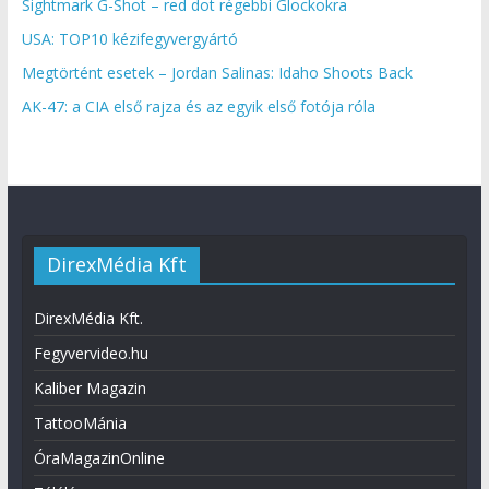
Sightmark G-Shot – red dot régebbi Glockokra
USA: TOP10 kézifegyvergyártó
Megtörtént esetek – Jordan Salinas: Idaho Shoots Back
AK-47: a CIA első rajza és az egyik első fotója róla
DirexMédia Kft
DirexMédia Kft.
Fegyvervideo.hu
Kaliber Magazin
TattooMánia
ÓraMagazinOnline