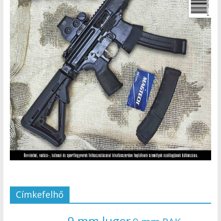
Címkefelhő
9 mm luger