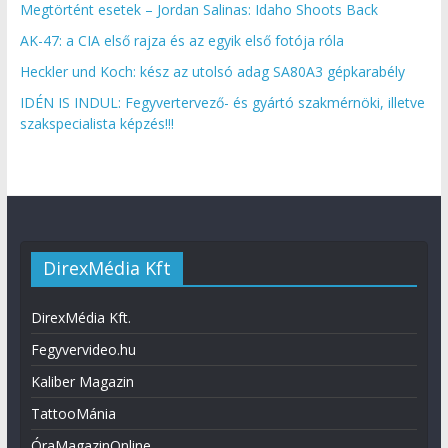
Megtörtént esetek – Jordan Salinas: Idaho Shoots Back
AK-47: a CIA első rajza és az egyik első fotója róla
Heckler und Koch: kész az utolsó adag SA80A3 gépkarabély
IDÉN IS INDUL: Fegyvertervező- és gyártó szakmérnöki, illetve
szakspecialista képzés!!!
DirexMédia Kft
DirexMédia Kft.
Fegyvervideo.hu
Kaliber Magazin
TattooMánia
ÓraMagazinOnline