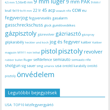
9 mm luger
9 mm PAK
5,56x45 mm
9 mm r
4,5 mm
ccw
45 acp
22 lr
eu
knall
9x19
9x19 mm
assault rifle
fegyverjog
gasalarm
fegyverviselés
gasschreckschuss
gumilövedékes
glock
gázpisztoly
gázriasztó
gázrevolver
gázspray
jog és fegyver
gépkarabély
kaliber
heckler und koch
Kaliber
pisztoly
pistol
revolver
magazin
non lethal
M1911
semiauto
selfdefence
Ruger
semiauto rifle
rubber bullet
shotgun
usa
sig sauer
smg
öntöltő karabély
öntöltő
umarex
önvédelem
pisztoly
Legutóbbi bejegyzések
USA: TOP10 kézifegyvergyártó