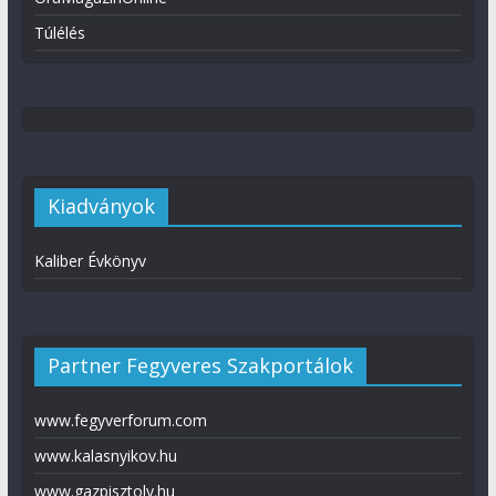
Túlélés
Kiadványok
Kaliber Évkönyv
Partner Fegyveres Szakportálok
www.fegyverforum.com
www.kalasnyikov.hu
www.gazpisztoly.hu