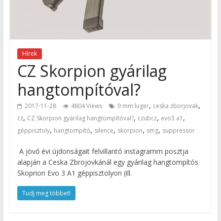
Hírek
CZ Skorpion gyárilag
hangtompítóval?
,
,
2017-11-28
4804 Views
9 mm luger
ceska zborjovak
,
,
,
,
cz
CZ Skorpion gyárilag hangtompítóval?
czubcz
evo3 a1
,
,
,
,
,
géppisztoly
hangtompító
silence
skorpion
smg
suppressor
A jövő évi újdonságait felvillantó instagramm posztja
alapján a Ceska Zbrojovkánál egy gyárilag hangtompítós
Skoprion Evo 3 A1 géppisztolyon (ill.
Tudj meg többet!