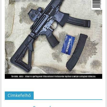
Címkefelhő