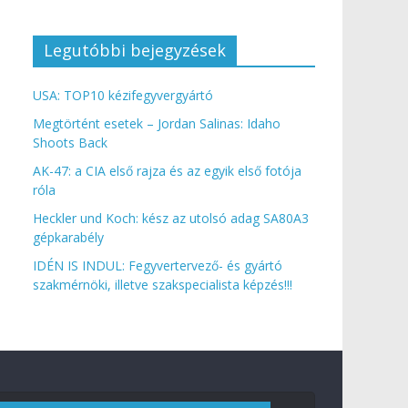
Legutóbbi bejegyzések
USA: TOP10 kézifegyvergyártó
Megtörtént esetek – Jordan Salinas: Idaho
Shoots Back
AK-47: a CIA első rajza és az egyik első fotója
róla
Heckler und Koch: kész az utolsó adag SA80A3
gépkarabély
IDÉN IS INDUL: Fegyvertervező- és gyártó
szakmérnöki, illetve szakspecialista képzés!!!