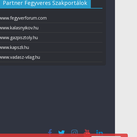
Partner Fegyveres Szakportálok
www.fegyverforum.com
www.kalasnyikov.hu
www.gazpisztoly.hu
www.kapszli.hu
www.vadasz-vilag.hu