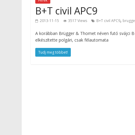
Hírek
B+T civil APC9
,
2013-11-15
3517 Views
B+T civil APC9
brugge
A korábban Brügger & Thomet néven futó svájci B
elkészítette polgári, csak félautomata
Tudj meg többet!