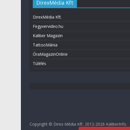
DirexMédia Kft
DirexMédia Kft.
Fegyvervideo.hu
Kaliber Magazin
TattooMánia
ÓraMagazinOnline
Túlélés
Copyright © Direx Média Kft. 2012-2026
KaliberInfo
.