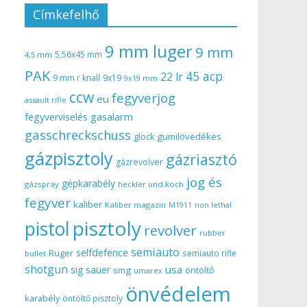
Címkefelhő
9 mm luger
9 mm
5,56x45 mm
4,5 mm
PAK
45 acp
22 lr
9 mm r knall
9x19
9x19 mm
ccw
fegyverjog
eu
assault rifle
gasalarm
fegyverviselés
gasschreckschuss
gumilövedékes
glock
gázpisztoly
gázriasztó
gázrevolver
jog és
gépkarabély
gázspray
heckler und koch
fegyver
kaliber
Kaliber magazin
non lethal
M1911
pisztoly
pistol
revolver
rubber
semiauto
selfdefence
Ruger
semiauto rifle
bullet
shotgun
usa
sig sauer
smg
öntöltő
umarex
önvédelem
karabély
öntöltő pisztoly