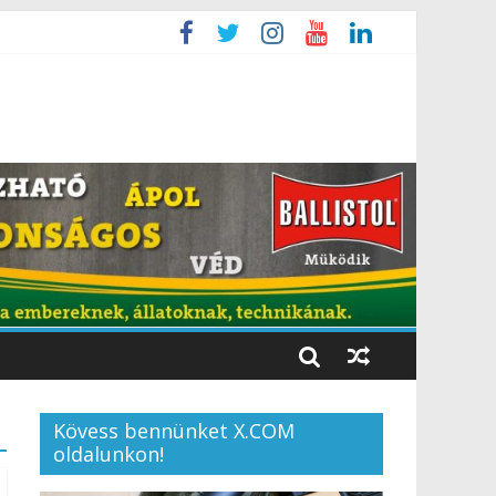
Kövess bennünket X.COM
oldalunkon!