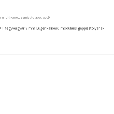
,
r und thomet
semiauto app, apc9
+T fegyvergyár 9 mm Luger kaliberű moduláris géppisztolyának