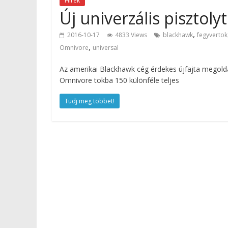
Hírek
Új univerzális pisztol
,
2016-10-17
4833 Views
blackhawk
fegyvertok
,
Omnivore
universal
Az amerikai Blackhawk cég érdekes újfajta megoldás
Omnivore tokba 150 különféle teljes
Tudj meg többet!