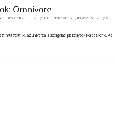
ytok: Omnivore
,
,
,
,
,
holster
omnivore
pisztolytáska
service pistol
Új univerzális pisztolytok:
t mutatott be az univerzális szolgálati pisztolytok kérdéskörre. Az