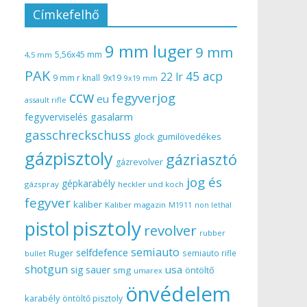
Címkefelhő
9 mm luger
9 mm
5,56x45 mm
4,5 mm
PAK
45 acp
22 lr
9 mm r knall
9x19
9x19 mm
ccw
fegyverjog
eu
assault rifle
gasalarm
fegyverviselés
gasschreckschuss
gumilövedékes
glock
gázpisztoly
gázriasztó
gázrevolver
jog és
gépkarabély
gázspray
heckler und koch
fegyver
kaliber
Kaliber magazin
non lethal
M1911
pisztoly
pistol
revolver
rubber
semiauto
selfdefence
Ruger
semiauto rifle
bullet
shotgun
usa
sig sauer
smg
öntöltő
umarex
önvédelem
karabély
öntöltő pisztoly