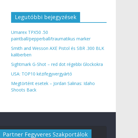
Legutóbbi bejegyzések
Umarex TPX50 .50
paintball/pepperball/traumatikus marker
Smith and Wesson AXE Pistol és SBR .300 BLK
kaliberben
Sightmark G-Shot – red dot régebbi Glockokra
USA: TOP10 kézifegyvergyártó
Megtörtént esetek – Jordan Salinas: Idaho
Shoots Back
Partner Fegyveres Szakportálok