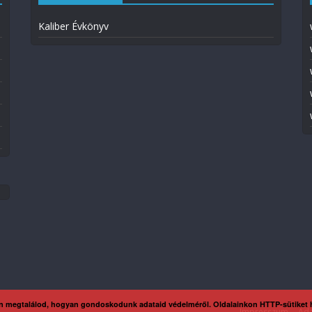
Kaliber Évkönyv
n megtalálod, hogyan gondoskodunk adataid védelméről. Oldalainkon HTTP-sütiket
Impresszum
Ada