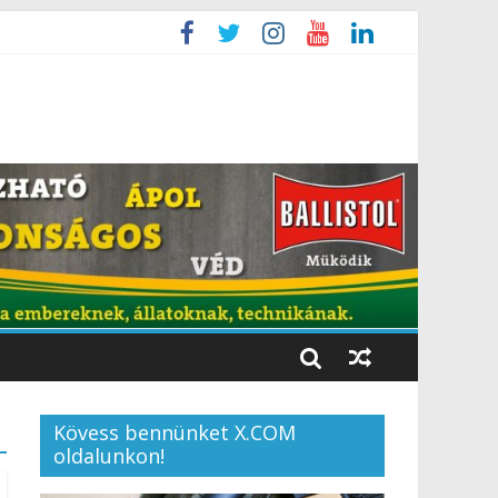
Kövess bennünket X.COM
oldalunkon!