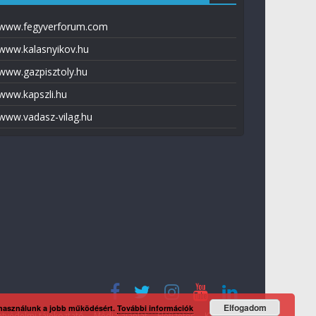
www.fegyverforum.com
www.kalasnyikov.hu
www.gazpisztoly.hu
www.kapszli.hu
www.vadasz-vilag.hu
Elfogadom
 használunk a jobb működésért.
További információk
tvédelmi tájékoztató
Média ajánlat
Előfizetés
Kapcsolat