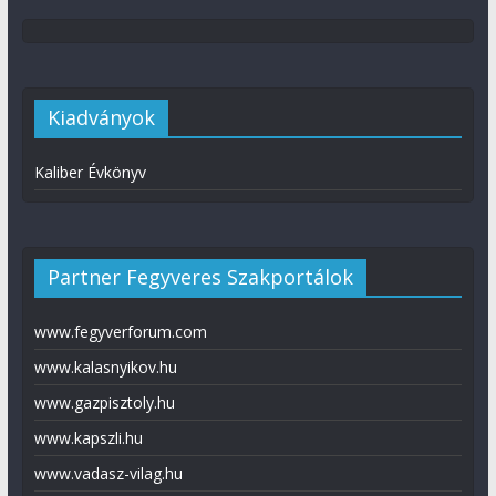
Kiadványok
Kaliber Évkönyv
Partner Fegyveres Szakportálok
www.fegyverforum.com
www.kalasnyikov.hu
www.gazpisztoly.hu
www.kapszli.hu
www.vadasz-vilag.hu