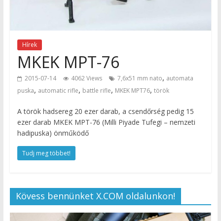
Hírek
MKEK MPT-76
,
2015-07-14
4062 Views
7,6x51 mm nato
automata
,
,
,
,
puska
automatic rifle
battle rifle
MKEK MPT76
török
A török hadsereg 20 ezer darab, a csendőrség pedig 15
ezer darab MKEK MPT-76 (Milli Piyade Tufegi – nemzeti
hadipuska) önműködő
Tudj meg többet!
Kövess bennünket X.COM oldalunkon!