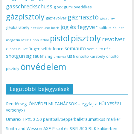
gasschreckschuss
gumilövedékes
glock
gázpisztoly
gázriasztó
gázrevolver
gázspray
jog és fegyver
gépkarabély
kaliber
heckler und koch
Kaliber
pisztoly
pistol
revolver
magazin
non lethal
M1911
semiauto
selfdefence
Ruger
semiauto rifle
rubber bullet
shotgun
usa
sig sauer
smg
öntöltő karabély
öntöltő
umarex
önvédelem
pisztoly
Legutóbbi bejegyzések
Rendőrségi ÖNVÉDELMI TANÁCSOK – egyfajta HÜLYESÉGI
verseny:-)
Umarex TPX50 .50 paintball/pepperball/traumatikus marker
Smith and Wesson AXE Pistol és SBR .300 BLK kaliberben