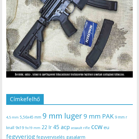
Címkefelhő
9 mm luger
9 mm PAK
5,56x45 mm
9 mm r
4,5 mm
ccw
45 acp
22 lr
eu
knall
9x19
9x19 mm
assault rifle
fegyverjog
gasalarm
fegyverviselés