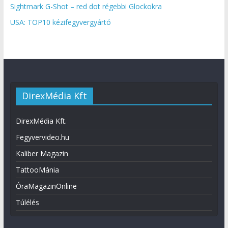
Sightmark G-Shot – red dot régebbi Glockokra
USA: TOP10 kézifegyvergyártó
DirexMédia Kft
DirexMédia Kft.
Fegyvervideo.hu
Kaliber Magazin
TattooMánia
ÓraMagazinOnline
Túlélés