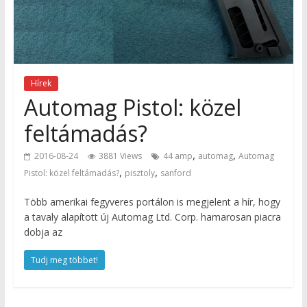
Hírek
Automag Pistol: közel
feltámadás?
,
,
2016-08-24
3881 Views
44 amp
automag
Automag
,
,
Pistol: közel feltámadás?
pisztoly
sanford
Több amerikai fegyveres portálon is megjelent a hír, hogy
a tavaly alapított új Automag Ltd. Corp. hamarosan piacra
dobja az
Tudj meg többet!