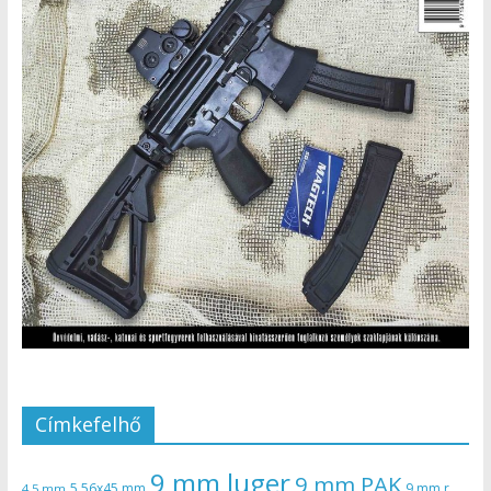
Címkefelhő
9 mm luger
9 mm PAK
5,56x45 mm
9 mm r
4,5 mm