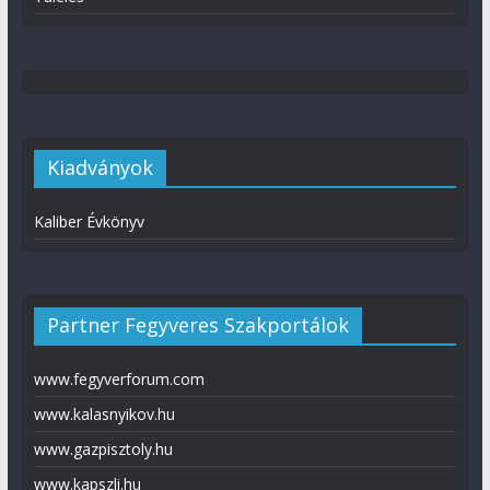
Kiadványok
Kaliber Évkönyv
Partner Fegyveres Szakportálok
www.fegyverforum.com
www.kalasnyikov.hu
www.gazpisztoly.hu
www.kapszli.hu