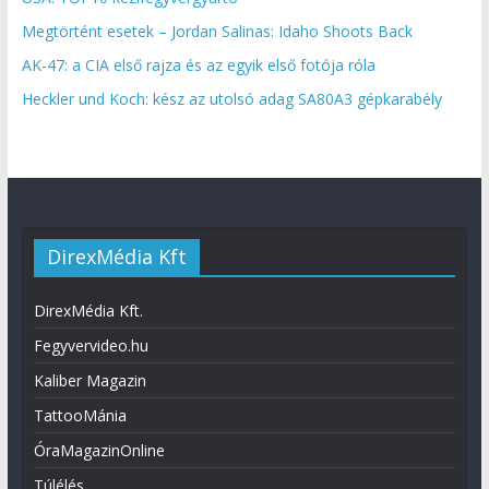
Megtörtént esetek – Jordan Salinas: Idaho Shoots Back
AK-47: a CIA első rajza és az egyik első fotója róla
Heckler und Koch: kész az utolsó adag SA80A3 gépkarabély
DirexMédia Kft
DirexMédia Kft.
Fegyvervideo.hu
Kaliber Magazin
TattooMánia
ÓraMagazinOnline
Túlélés