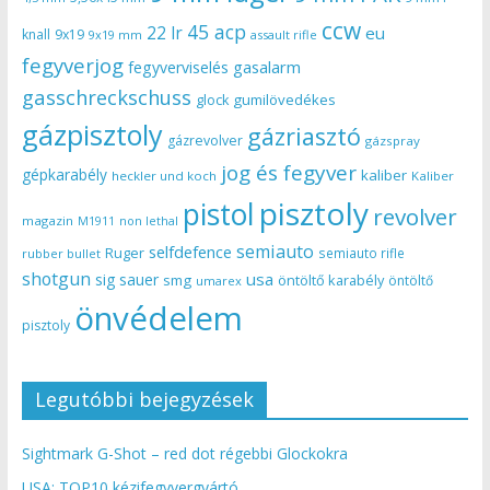
ccw
45 acp
22 lr
eu
knall
9x19
9x19 mm
assault rifle
fegyverjog
gasalarm
fegyverviselés
gasschreckschuss
gumilövedékes
glock
gázpisztoly
gázriasztó
gázrevolver
gázspray
jog és fegyver
gépkarabély
kaliber
heckler und koch
Kaliber
pisztoly
pistol
revolver
magazin
non lethal
M1911
semiauto
selfdefence
Ruger
semiauto rifle
rubber bullet
shotgun
usa
sig sauer
smg
öntöltő karabély
öntöltő
umarex
önvédelem
pisztoly
Legutóbbi bejegyzések
Sightmark G-Shot – red dot régebbi Glockokra
USA: TOP10 kézifegyvergyártó