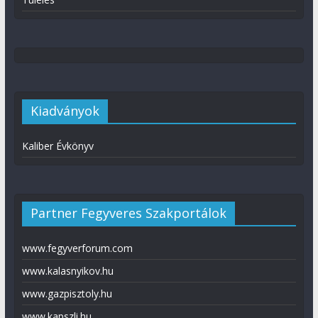
Kiadványok
Kaliber Évkönyv
Partner Fegyveres Szakportálok
www.fegyverforum.com
www.kalasnyikov.hu
www.gazpisztoly.hu
www.kapszli.hu