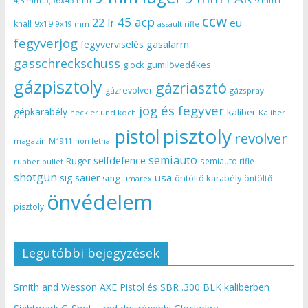
5,56x45 mm
9 mm r
4,5 mm
ccw
45 acp
22 lr
eu
knall
9x19
9x19 mm
assault rifle
fegyverjog
gasalarm
fegyverviselés
gasschreckschuss
gumilövedékes
glock
gázpisztoly
gázriasztó
gázrevolver
gázspray
jog és fegyver
gépkarabély
kaliber
heckler und koch
Kaliber
pisztoly
pistol
revolver
magazin
non lethal
M1911
semiauto
selfdefence
Ruger
semiauto rifle
rubber bullet
shotgun
usa
sig sauer
smg
öntöltő karabély
öntöltő
umarex
önvédelem
pisztoly
Legutóbbi bejegyzések
Smith and Wesson AXE Pistol és SBR .300 BLK kaliberben