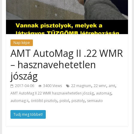
Nap képe
AMT AutoMag II .22 WMR
– hasznavehetetlen
jószág
,
,
,
2017-04-06
3400 Views
22 magnum
22 wmr
amt
,
,
AMT AutoMag II 22 WMR hasznavehetetlen jószág
automag
,
,
,
,
automag ii
öntöltő pisztoly
pistol
pisztoly
semiauto
Tudj meg többet!