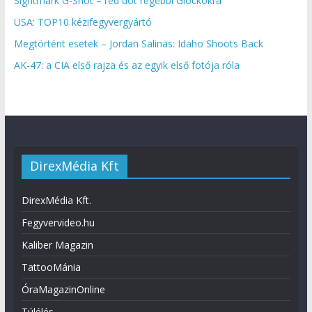
Sightmark G-Shot – red dot régebbi Glockokra
USA: TOP10 kézifegyvergyártó
Megtörtént esetek – Jordan Salinas: Idaho Shoots Back
AK-47: a CIA első rajza és az egyik első fotója róla
DirexMédia Kft
DirexMédia Kft.
Fegyvervideo.hu
Kaliber Magazin
TattooMánia
ÓraMagazinOnline
Túlélés