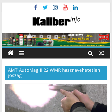
AMT AutoMag II 22 WMR hasznavehetetlen
jószág