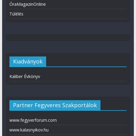
ÓraMagazinOnline
Túlélés
Kiadványok
Kaliber Évkönyv
Partner Fegyveres Szakportálok
www.fegyverforum.com
www.kalasnyikov.hu