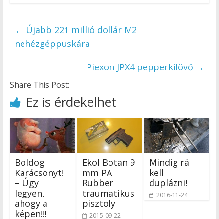
←
Újabb 221 millió dollár M2
nehézgéppuskára
Piexon JPX4 pepperkilövő
→
Share This Post:
Ez is érdekelhet
Boldog
Ekol Botan 9
Mindig rá
Karácsonyt!
mm PA
kell
– Úgy
Rubber
duplázni!
legyen,
traumatikus
2016-11-24
ahogy a
pisztoly
képen!!!
2015-09-22