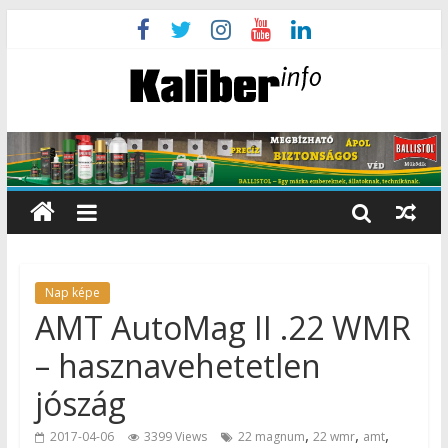
Nap képe
AMT AutoMag II .22 WMR
– hasznavehetetlen
jószág
,
,
,
2017-04-06
3399 Views
22 magnum
22 wmr
amt