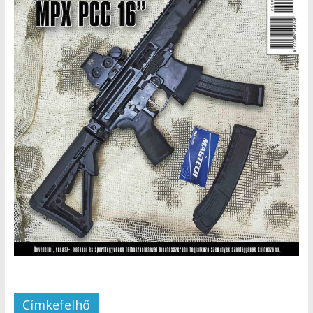
Címkefelhő