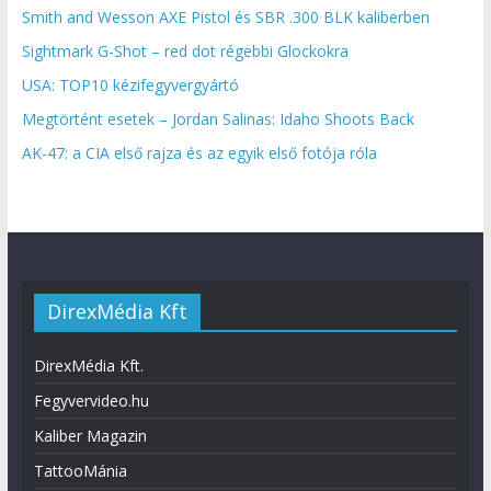
Smith and Wesson AXE Pistol és SBR .300 BLK kaliberben
Sightmark G-Shot – red dot régebbi Glockokra
USA: TOP10 kézifegyvergyártó
Megtörtént esetek – Jordan Salinas: Idaho Shoots Back
AK-47: a CIA első rajza és az egyik első fotója róla
DirexMédia Kft
DirexMédia Kft.
Fegyvervideo.hu
Kaliber Magazin
TattooMánia