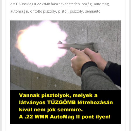
,
,
AMT AutoMag II 22 WMR hasznavehetetlen jószág
automag
,
,
,
,
automag ii
öntöltő pisztoly
pistol
pisztoly
semiauto