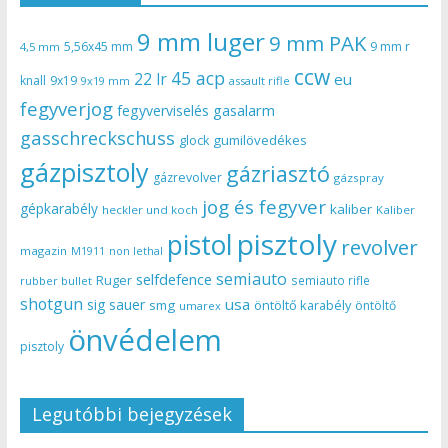
9 mm luger
9 mm PAK
5,56x45 mm
9 mm r
4,5 mm
ccw
45 acp
22 lr
eu
knall
9x19
9x19 mm
assault rifle
fegyverjog
gasalarm
fegyverviselés
gasschreckschuss
gumilövedékes
glock
gázpisztoly
gázriasztó
gázrevolver
gázspray
jog és fegyver
gépkarabély
kaliber
heckler und koch
Kaliber
pisztoly
pistol
revolver
magazin
non lethal
M1911
semiauto
selfdefence
Ruger
semiauto rifle
rubber bullet
shotgun
usa
sig sauer
smg
öntöltő karabély
öntöltő
umarex
önvédelem
pisztoly
Legutóbbi bejegyzések